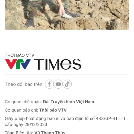
Giao lưu trực tuyến
Sản phẩm
Lịch phát sóng
Thị trường
Tư vấn
Chuyên mục khác
Emagazine
Podcast
THỜI BÁO VTV
Photo
Infographic
Theo dõi báo trên
Video
Shorts video
Cơ quan chủ quản:
Đài Truyền hình Việt Nam
VTV Money
VTV Thể thao
Cơ quan báo chí:
Thời báo VTV
Giấy phép hoạt động báo in và báo điện tử số 483/GP-BTTTT
VTV Sức khoẻ
Bất động sản
cấp ngày 29/12/2023
Tổng Biên tập:
Vũ Thanh Thủy