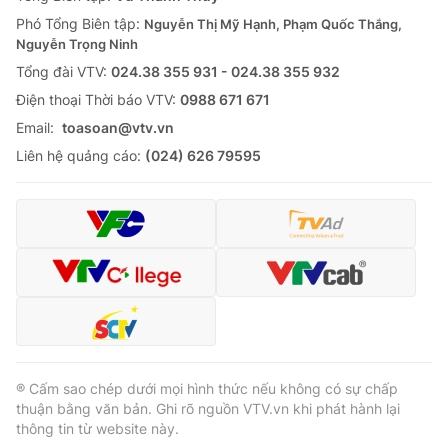
Thị trường 24h
Tấm lòng Việt
Phó Tổng Biên tập:
Nguyễn Thị Mỹ Hạnh, Phạm Quốc Thắng,
Nguyễn Trọng Ninh
VTV4
Vươn mình bằng AI
Tổng đài VTV:
024.38 355 931 - 024.38 355 932
Ðiện thoại Thời báo VTV:
0988 671 671
VTV9
VTV8
Email:
toasoan@vtv.vn
Liên hệ quảng cáo:
(024) 626 79595
Liên hệ tòa soạn
English
THỜI BÁO VTV
Theo dõi báo trên
® Cấm sao chép dưới mọi hình thức nếu không có sự chấp
thuận bằng văn bản. Ghi rõ nguồn VTV.vn khi phát hành lại
thông tin từ website này.
Cơ quan chủ quản:
Đài Truyền hình Việt Nam