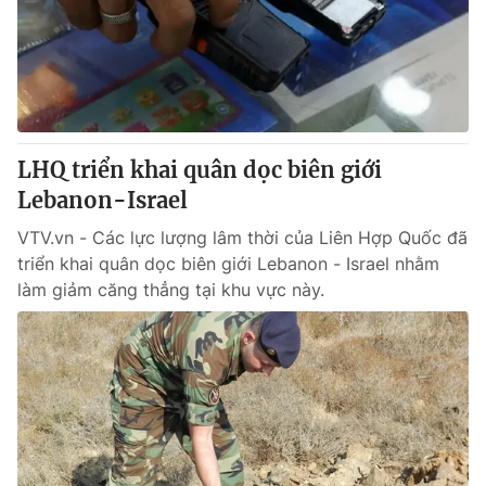
Tin tức
Kinh tế
Thế giới đó đây
Tài chính
Dữ liệu và đời sống
Câu chuyện quốc tế
Thị trường
LHQ triển khai quân dọc biên giới
Truyền hình
Góc doanh nghiệp
Lebanon-Israel
Phim VTV
Giải trí
VTV.vn - Các lực lượng lâm thời của Liên Hợp Quốc đã
Hậu trường
triển khai quân dọc biên giới Lebanon - Israel nhằm
Điện ảnh
làm giảm căng thẳng tại khu vực này.
Đời sống
Nhân vật
Âm nhạc
Du lịch
Khán giả
Giáo dục
Sao
Làm đẹp
Giải sao mai
Tuyển sinh
Công nghệ
Chất lượng cuộc sống
Học trực tuyến
Hitech Công nghệ tương lai