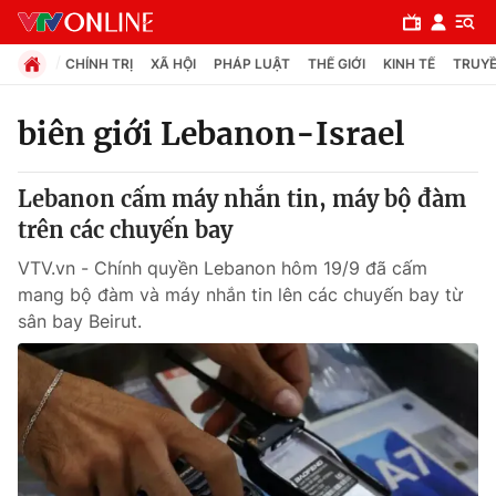
CHÍNH TRỊ
XÃ HỘI
PHÁP LUẬT
THẾ GIỚI
KINH TẾ
TRUYỀ
biên giới Lebanon-Israel
Chuyên mục
Lebanon cấm máy nhắn tin, máy bộ đàm
Chính trị
trên các chuyến bay
VTV.vn - Chính quyền Lebanon hôm 19/9 đã cấm
Xã hội
mang bộ đàm và máy nhắn tin lên các chuyến bay từ
sân bay Beirut.
Pháp luật
Y tế
Thế giới