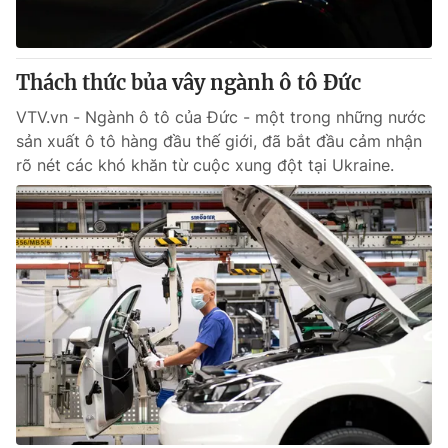
Thị trường 24h
Tấm lòng Việt
VTV4
Vươn mình bằng AI
Thách thức bủa vây ngành ô tô Đức
VTV.vn - Ngành ô tô của Đức - một trong những nước
VTV9
VTV8
sản xuất ô tô hàng đầu thế giới, đã bắt đầu cảm nhận
rõ nét các khó khăn từ cuộc xung đột tại Ukraine.
Liên hệ tòa soạn
English
THỜI BÁO VTV
Theo dõi báo trên
Cơ quan chủ quản:
Đài Truyền hình Việt Nam
Cơ quan báo chí:
Thời báo VTV