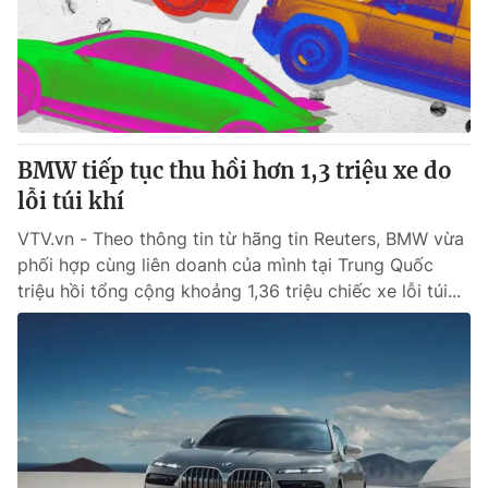
Tin tức
Kinh tế
Thế giới đó đây
Tài chính
Dữ liệu và đời sống
Câu chuyện quốc tế
Thị trường
BMW tiếp tục thu hồi hơn 1,3 triệu xe do
Truyền hình
Góc doanh nghiệp
lỗi túi khí
Phim VTV
Giải trí
VTV.vn - Theo thông tin từ hãng tin Reuters, BMW vừa
Hậu trường
phối hợp cùng liên doanh của mình tại Trung Quốc
Điện ảnh
triệu hồi tổng cộng khoảng 1,36 triệu chiếc xe lỗi túi...
Đời sống
Nhân vật
Âm nhạc
Du lịch
Khán giả
Giáo dục
Sao
Làm đẹp
Giải sao mai
Tuyển sinh
Công nghệ
Chất lượng cuộc sống
Học trực tuyến
Hitech Công nghệ tương lai