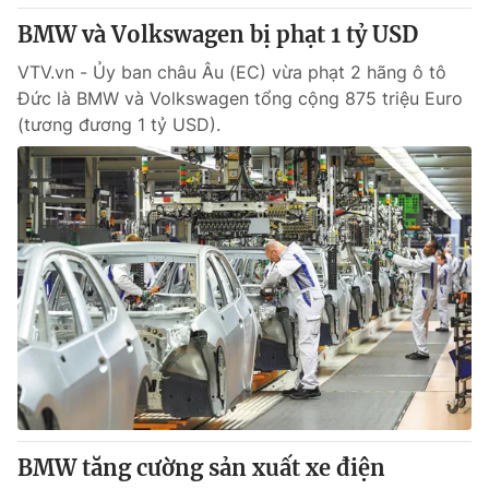
Giấy phép hoạt động báo in và báo điện tử số 483/GP-BTTTT
BMW và Volkswagen bị phạt 1 tỷ USD
cấp ngày 29/12/2023
Tổng Biên tập:
Vũ Thanh Thủy
VTV.vn - Ủy ban châu Âu (EC) vừa phạt 2 hãng ô tô
Đức là BMW và Volkswagen tổng cộng 875 triệu Euro
Phó Tổng Biên tập:
Nguyễn Thị Mỹ Hạnh, Phạm Quốc Thắng,
Nguyễn Trọng Ninh
(tương đương 1 tỷ USD).
Tổng đài VTV:
024.38 355 931 - 024.38 355 932
Ðiện thoại Thời báo VTV:
024.66 897 897
Email:
toasoan@vtv.vn
Liên hệ quảng cáo:
024-7300.7108
BMW tăng cường sản xuất xe điện