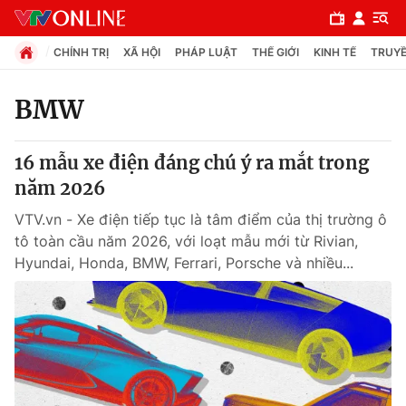
CHÍNH TRỊ
XÃ HỘI
PHÁP LUẬT
THẾ GIỚI
KINH TẾ
TRUYỀ
BMW
Chuyên mục
16 mẫu xe điện đáng chú ý ra mắt trong
Chính trị
năm 2026
VTV.vn - Xe điện tiếp tục là tâm điểm của thị trường ô
Xã hội
tô toàn cầu năm 2026, với loạt mẫu mới từ Rivian,
Hyundai, Honda, BMW, Ferrari, Porsche và nhiều...
Pháp luật
Y tế
Thế giới