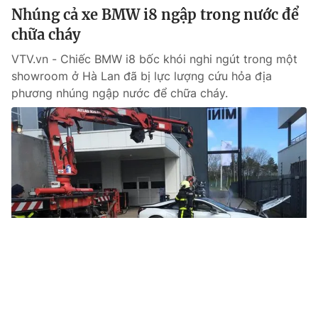
Nhúng cả xe BMW i8 ngập trong nước để
chữa cháy
VTV.vn - Chiếc BMW i8 bốc khói nghi ngút trong một
showroom ở Hà Lan đã bị lực lượng cứu hỏa địa
phương nhúng ngập nước để chữa cháy.
Tin mới
Video
Live
Emagazine
Trang chủ
Hãng BMW thu hồi xe do lỗi hệ thống