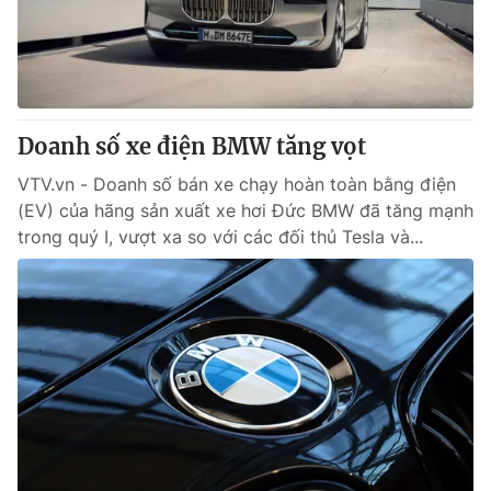
Giao lưu trực tuyến
Sản phẩm
Lịch phát sóng
Thị trường
Tư vấn
Doanh số xe điện BMW tăng vọt
Chuyên mục khác
Emagazine
VTV.vn - Doanh số bán xe chạy hoàn toàn bằng điện
Podcast
(EV) của hãng sản xuất xe hơi Đức BMW đã tăng mạnh
trong quý I, vượt xa so với các đối thủ Tesla và...
Photo
Infographic
Video
Shorts video
VTV Money
VTV Thể thao
VTV Sức khoẻ
Bất động sản