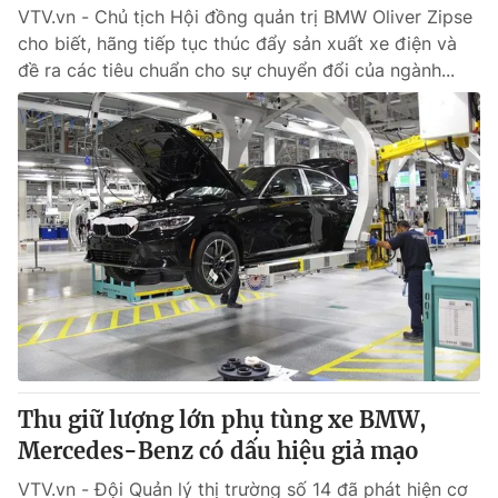
VTV.vn - Chủ tịch Hội đồng quản trị BMW Oliver Zipse
cho biết, hãng tiếp tục thúc đẩy sản xuất xe điện và
® Cấm sao chép dưới mọi hình thức nếu không có sự chấp
đề ra các tiêu chuẩn cho sự chuyển đổi của ngành...
thuận bằng văn bản. Ghi rõ nguồn VTV.vn khi phát hành lại
thông tin từ website này.
Thu giữ lượng lớn phụ tùng xe BMW,
Mercedes-Benz có dấu hiệu giả mạo
VTV.vn - Đội Quản lý thị trường số 14 đã phát hiện cơ