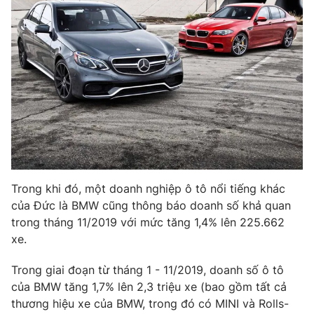
Phim VTV
Giải trí
Hậu trường
Điện ảnh
Đời sống
Nhân vật
Âm nhạc
Du lịch
Khán giả
Giáo dục
Sao
Làm đẹp
Giải sao mai
Tuyển sinh
Công nghệ
Chất lượng cuộc sống
Học trực tuyến
Hitech Công nghệ tương lai
Giao lưu trực tuyến
Trong khi đó, một doanh nghiệp ô tô nổi tiếng khác
Sản phẩm
của Đức là BMW cũng thông báo doanh số khả quan
Lịch phát sóng
Thị trường
trong tháng 11/2019 với mức tăng 1,4% lên 225.662
xe.
Tư vấn
Trong giai đoạn từ tháng 1 - 11/2019, doanh số ô tô
Chuyên mục khác
của BMW tăng 1,7% lên 2,3 triệu xe (bao gồm tất cả
Emagazine
Podcast
thương hiệu xe của BMW, trong đó có MINI và Rolls-