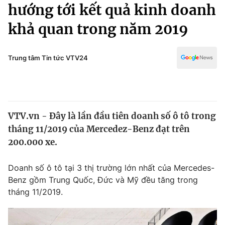
Chính trị
hướng tới kết quả kinh doanh
Truyền hình
khả quan trong năm 2019
Văn hóa - Giải trí
Xã hội
Y tế
Đời sống
Trung tâm Tin tức VTV24
Pháp luật
Công nghệ
Giáo dục
Y tế
VTV.vn - Đây là lần đầu tiên doanh số ô tô trong
Thế giới
tháng 11/2019 của Mercedez-Benz đạt trên
Tin tức
200.000 xe.
Kinh tế
Thế giới đó đây
Doanh số ô tô tại 3 thị trường lớn nhất của Mercedes-
Tài chính
Dữ liệu và đời sống
Benz gồm Trung Quốc, Đức và Mỹ đều tăng trong
Câu chuyện quốc tế
Thị trường
tháng 11/2019.
Truyền hình
Góc doanh nghiệp