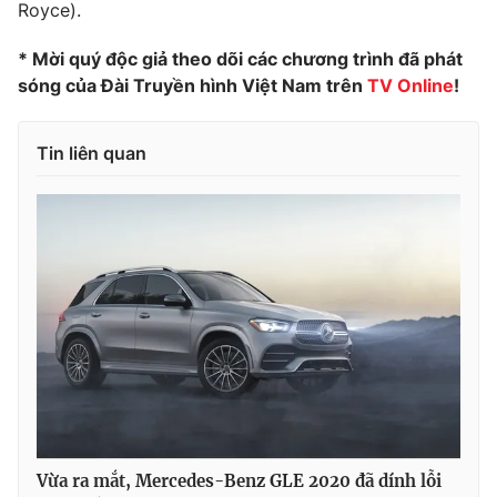
Royce).
Photo
Infographic
* Mời quý độc giả theo dõi các chương trình đã phát
sóng của Đài Truyền hình Việt Nam trên
TV Online
!
Video
Shorts video
Tin liên quan
VTV Money
VTV Thể thao
VTV Sức khoẻ
Bất động sản
Thị trường 24h
Tấm lòng Việt
VTV4
Vươn mình bằng AI
VTV9
VTV8
Vừa ra mắt, Mercedes-Benz GLE 2020 đã dính lỗi
Liên hệ tòa soạn
English