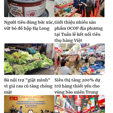
Người tiêu dùng bức xúc,
Giới thiệu nhiều sản
vứt bỏ đồ hộp Hạ Long
phẩm OCOP địa phương
tại Tuần lễ kết nối tiêu
thụ hàng Việt
Bà nội trợ "giật mình"
Siêu thị tăng 200% dự
vì giá rau củ tăng chóng
trữ hàng thiết yếu cho
mặt
vùng bão miền Trung