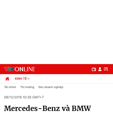
KINH TẾ
Chính trị
Tài chính
Thị trường
Góc doanh nghiệp
Xã hội
08/12/2019 10:28 GMT+7
Pháp luật
Chuyên mục
Kinh tế
Mercedes-Benz và BMW
Thể thao