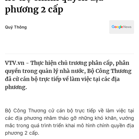
Chính trị
phương 2 cấp
Truyền hình
Văn hóa - Giải trí
Xã hội
Y tế
Quý Thông
Đời sống
Pháp luật
Công nghệ
Giáo dục
Y tế
VTV.vn - Thực hiện chủ trương phân cấp, phân
quyền trong quản lý nhà nước, Bộ Công Thương
Thế giới
đã cử cán bộ trực tiếp về làm việc tại các địa
Tin tức
phương.
Kinh tế
Thế giới đó đây
Tài chính
Dữ liệu và đời sống
Bộ Công Thương cử cán bộ trực tiếp về làm việc tại
Câu chuyện quốc tế
Thị trường
các địa phương nhằm tháo gỡ những khó khăn, vướng
mắc trong quá trình triển khai mô hình chính quyền địa
Truyền hình
Góc doanh nghiệp
phương 2 cấp.