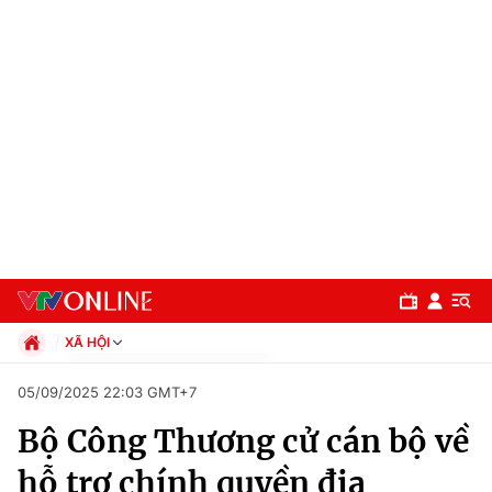
XÃ HỘI
Chính trị
05/09/2025 22:03 GMT+7
Xã hội
Bộ Công Thương cử cán bộ về
Pháp luật
Chuyên mục
Kinh tế
hỗ trợ chính quyền địa
Thể thao