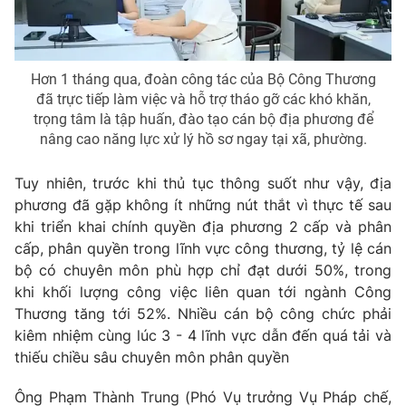
Photo
Infographic
Hơn 1 tháng qua, đoàn công tác của Bộ Công Thương
Video
Shorts video
đã trực tiếp làm việc và hỗ trợ tháo gỡ các khó khăn,
trọng tâm là tập huấn, đào tạo cán bộ địa phương để
VTV Money
VTV Thể thao
nâng cao năng lực xử lý hồ sơ ngay tại xã, phường.
Tuy nhiên, trước khi thủ tục thông suốt như vậy, địa
VTV Sức khoẻ
Bất động sản
phương đã gặp không ít những nút thắt vì thực tế sau
khi triển khai chính quyền địa phương 2 cấp và phân
Thị trường 24h
Tấm lòng Việt
cấp, phân quyền trong lĩnh vực công thương, tỷ lệ cán
bộ có chuyên môn phù hợp chỉ đạt dưới 50%, trong
khi khối lượng công việc liên quan tới ngành Công
VTV4
Vươn mình bằng AI
Thương tăng tới 52%. Nhiều cán bộ công chức phải
kiêm nhiệm cùng lúc 3 - 4 lĩnh vực dẫn đến quá tải và
VTV9
VTV8
thiếu chiều sâu chuyên môn phân quyền
Ông Phạm Thành Trung (Phó Vụ trưởng Vụ Pháp chế,
Liên hệ tòa soạn
English