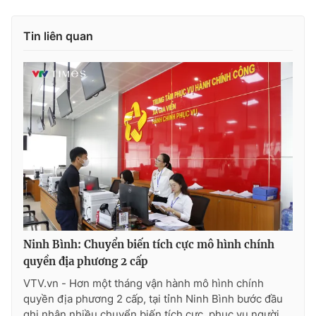
Ðiện thoại Thời báo VTV:
024.66 897 897
Email:
toasoan@vtv.vn
Tin liên quan
Liên hệ quảng cáo:
024-7300.7108
Ninh Bình: Chuyển biến tích cực mô hình chính
® Cấm sao chép dưới mọi hình thức nếu không có sự chấp
thuận bằng văn bản. Ghi rõ nguồn VTV.vn khi phát hành lại
quyền địa phương 2 cấp
thông tin từ website này.
VTV.vn - Hơn một tháng vận hành mô hình chính
quyền địa phương 2 cấp, tại tỉnh Ninh Bình bước đầu
ghi nhận nhiều chuyển biến tích cực, phục vụ người...