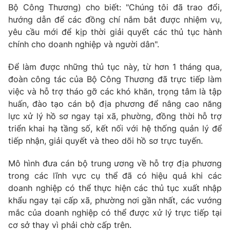
Bộ Công Thương) cho biết: "Chúng tôi đã trao đổi,
hướng dẫn để các đồng chí nắm bắt được nhiệm vụ,
yêu cầu mới để kịp thời giải quyết các thủ tục hành
chính cho doanh nghiệp và người dân".
THỜI BÁO VTV
Để làm được những thủ tục này, từ hơn 1 tháng qua,
đoàn công tác của Bộ Công Thương đã trực tiếp làm
việc và hỗ trợ tháo gỡ các khó khăn, trọng tâm là tập
Theo dõi báo trên
huấn, đào tạo cán bộ địa phương để nâng cao năng
lực xử lý hồ sơ ngay tại xã, phường, đồng thời hỗ trợ
triển khai hạ tầng số, kết nối với hệ thống quản lý để
Cơ quan chủ quản:
Đài Truyền hình Việt Nam
tiếp nhận, giải quyết và theo dõi hồ sơ trực tuyến.
Cơ quan báo chí:
Thời báo VTV
Giấy phép hoạt động báo in và báo điện tử số 483/GP-BTTTT
Mô hình đưa cán bộ trung ương về hỗ trợ địa phương
cấp ngày 29/12/2023
trong các lĩnh vực cụ thể đã có hiệu quả khi các
Tổng Biên tập:
Vũ Thanh Thủy
doanh nghiệp có thể thực hiện các thủ tục xuất nhập
Phó Tổng Biên tập:
Nguyễn Thị Mỹ Hạnh, Phạm Quốc Thắng,
khẩu ngay tại cấp xã, phường nơi gần nhất, các vướng
Nguyễn Trọng Ninh
mắc của doanh nghiệp có thể được xử lý trực tiếp tại
Tổng đài VTV:
024.38 355 931 - 024.38 355 932
cơ sở thay vì phải chờ cấp trên.