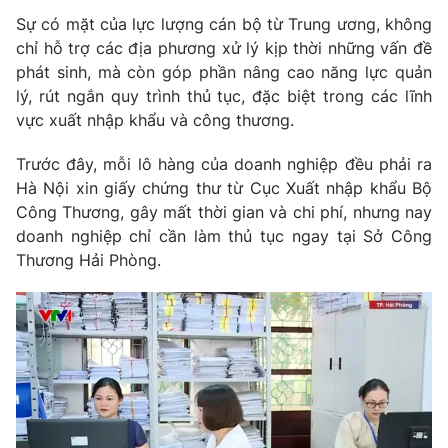
Phim VTV
Giải trí
Sự có mặt của lực lượng cán bộ từ Trung ương, không
Hậu trường
chỉ hỗ trợ các địa phương xử lý kịp thời những vấn đề
Điện ảnh
phát sinh, mà còn góp phần nâng cao năng lực quản
Đời sống
Nhân vật
lý, rút ngắn quy trình thủ tục, đặc biệt trong các lĩnh
Âm nhạc
vực xuất nhập khẩu và công thương.
Du lịch
Khán giả
Giáo dục
Sao
Làm đẹp
Trước đây, mỗi lô hàng của doanh nghiệp đều phải ra
Giải sao mai
Tuyển sinh
Hà Nội xin giấy chứng thư từ Cục Xuất nhập khẩu Bộ
Công nghệ
Chất lượng cuộc sống
Công Thương, gây mất thời gian và chi phí, nhưng nay
Học trực tuyến
doanh nghiệp chỉ cần làm thủ tục ngay tại Sở Công
Hitech Công nghệ tương lai
Giao lưu trực tuyến
Thương Hải Phòng.
Sản phẩm
Lịch phát sóng
Thị trường
Tư vấn
Chuyên mục khác
Emagazine
Podcast