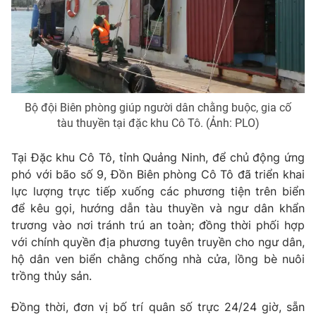
Phim VTV
Giải trí
Hậu trường
Điện ảnh
Đời sống
Nhân vật
Âm nhạc
Du lịch
Khán giả
Giáo dục
Sao
Bộ đội Biên phòng giúp người dân chằng buộc, gia cố
Làm đẹp
Giải sao mai
tàu thuyền tại đặc khu Cô Tô. (Ảnh: PLO)
Tuyển sinh
Công nghệ
Chất lượng cuộc sống
Học trực tuyến
Tại Đặc khu Cô Tô, tỉnh Quảng Ninh, để chủ động ứng
Hitech Công nghệ tương lai
phó với bão số 9, Đồn Biên phòng Cô Tô đã triển khai
Giao lưu trực tuyến
lực lượng trực tiếp xuống các phương tiện trên biển
Sản phẩm
để kêu gọi, hướng dẫn tàu thuyền và ngư dân khẩn
Lịch phát sóng
Thị trường
trương vào nơi tránh trú an toàn; đồng thời phối hợp
với chính quyền địa phương tuyên truyền cho ngư dân,
Tư vấn
hộ dân ven biển chằng chống nhà cửa, lồng bè nuôi
Chuyên mục khác
trồng thủy sản.
Emagazine
Podcast
Đồng thời, đơn vị bố trí quân số trực 24/24 giờ, sẵn