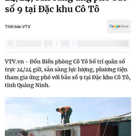
Chính trị
số 9 tại Đặc khu Cô Tô
Truyền hình
Văn hóa - Giải trí
Xã hội
Y tế
Thời báo VTV
Đời sống
Pháp luật
Công nghệ
Giáo dục
Y tế
VTV.vn - Đồn Biên phòng Cô Tô bố trí quân số
trực 24/24 giờ, sẵn sàng lực lượng, phương tiện
Thế giới
tham gia ứng phó với bão số 9 tại Đặc khu Cô Tô,
Tin tức
tỉnh Quảng Ninh.
Kinh tế
Thế giới đó đây
Tài chính
Dữ liệu và đời sống
Câu chuyện quốc tế
Thị trường
Truyền hình
Góc doanh nghiệp