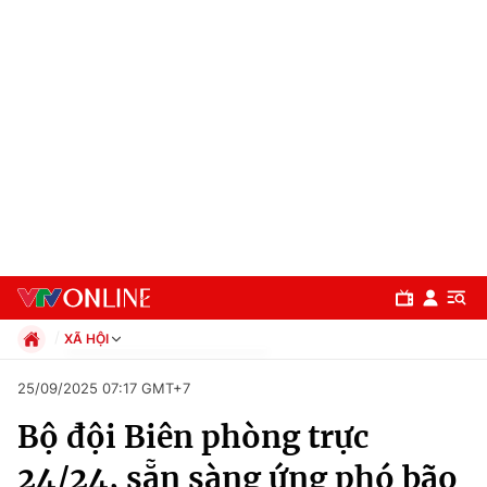
XÃ HỘI
Chính trị
25/09/2025 07:17 GMT+7
Xã hội
Bộ đội Biên phòng trực
Pháp luật
Chuyên mục
Kinh tế
24/24, sẵn sàng ứng phó bão
Thể thao