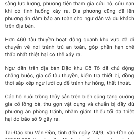
sàng lực lượng, phương tiện tham gia cứu hộ, cứu nạn
Photo
Infographic
khi có tình huống xảy ra. Địa phương cũng đã lên
phương án đảm bảo an toàn cho ngư dân và du khách
trên địa bàn.
Video
Shorts video
Hơn 460 tàu thuyền hoạt động quanh khu vực đã di
VTV Money
VTV Thể thao
chuyển về nơi tránh trú an toàn, góp phần hạn chế
thấp nhất thiệt hại có thể xảy ra.
VTV Sức khoẻ
Bất động sản
Ngư dân trên địa bàn Đặc khu Cô Tô đã chủ động
chằng buộc, gia cố tàu thuyền, kiểm tra thiết bị, đồng
Thị trường 24h
Tấm lòng Việt
thời sắp xếp ngư lưới cụ để tránh hư hỏng, thất thoát.
Các hộ nuôi trồng thủy sản trên biển cũng tăng cường
VTV4
Vươn mình bằng AI
gia cố lồng bè, thu gọn vật dụng và chuẩn bị đầy đủ
phương án phòng tránh, nhằm giảm thiểu tối đa thiệt
VTV9
VTV8
hại do bão số 9 gây ra.
Tại Đặc khu Vân Đồn, tính đến ngày 24/9, Vân Đồn có
Liên hệ tòa soạn
English