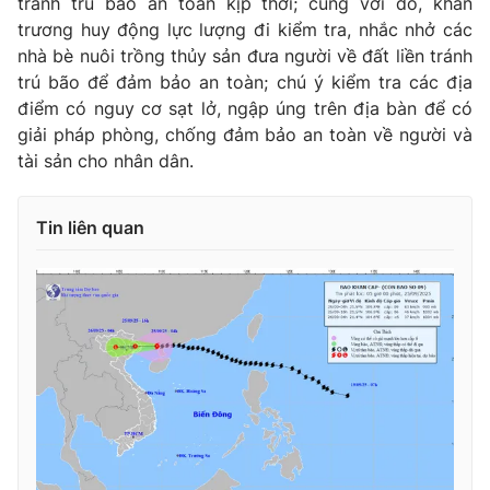
tránh trú bão an toàn kịp thời; cùng với đó, khẩn
Ðiện thoại Thời báo VTV:
024.66 897 897
trương huy động lực lượng đi kiểm tra, nhắc nhở các
Email:
toasoan@vtv.vn
nhà bè nuôi trồng thủy sản đưa người về đất liền tránh
Liên hệ quảng cáo:
024-7300.7108
trú bão để đảm bảo an toàn; chú ý kiểm tra các địa
điểm có nguy cơ sạt lở, ngập úng trên địa bàn để có
giải pháp phòng, chống đảm bảo an toàn về người và
tài sản cho nhân dân.
Tin liên quan
® Cấm sao chép dưới mọi hình thức nếu không có sự chấp
thuận bằng văn bản. Ghi rõ nguồn VTV.vn khi phát hành lại
thông tin từ website này.