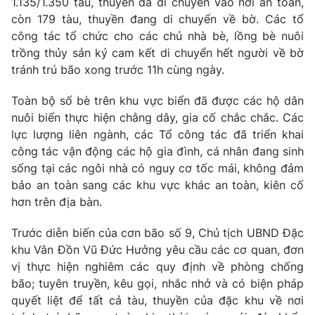
1.135/1.350 tàu, thuyền đã di chuyển vào nơi an toàn,
còn 179 tàu, thuyền đang di chuyển về bờ. Các tổ
công tác tổ chức cho các chủ nhà bè, lồng bè nuôi
trồng thủy sản ký cam kết di chuyển hết người về bờ
THỜI BÁO VTV
tránh trú bão xong trước 11h cùng ngày.
Toàn bộ số bè trên khu vực biển đã được các hộ dân
nuôi biển thực hiện chằng dây, gia cố chắc chắc. Các
lực lượng liên ngành, các Tổ công tác đã triển khai
Theo dõi báo trên
công tác vận động các hộ gia đình, cá nhân đang sinh
sống tại các ngôi nhà có nguy cơ tốc mái, không đảm
Cơ quan chủ quản:
Đài Truyền hình Việt Nam
bảo an toàn sang các khu vực khác an toàn, kiên cố
Cơ quan báo chí:
Thời báo VTV
hơn trên địa bàn.
Giấy phép hoạt động báo in và báo điện tử số 483/GP-BTTTT
cấp ngày 29/12/2023
Trước diễn biến của cơn bão số 9, Chủ tịch UBND Đặc
khu Vân Đồn Vũ Đức Hưởng yêu cầu các cơ quan, đơn
Tổng Biên tập:
Vũ Thanh Thủy
vị thực hiện nghiêm các quy định về phòng chống
Phó Tổng Biên tập:
Nguyễn Thị Mỹ Hạnh, Phạm Quốc Thắng,
bão; tuyên truyền, kêu gọi, nhắc nhở và có biện pháp
Nguyễn Trọng Ninh
quyết liệt để tất cả tàu, thuyền của đặc khu về nơi
Tổng đài VTV:
024.38 355 931 - 024.38 355 932