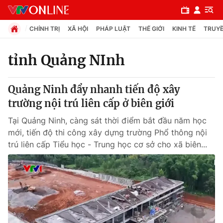
CHÍNH TRỊ
XÃ HỘI
PHÁP LUẬT
THẾ GIỚI
KINH TẾ
TRUYỀ
tỉnh Quảng NInh
Chuyên mục
Quảng Ninh đẩy nhanh tiến độ xây
Chính trị
trường nội trú liên cấp ở biên giới
Tại Quảng Ninh, càng sát thời điểm bắt đầu năm học
Xã hội
mới, tiến độ thi công xây dựng trường Phổ thông nội
trú liên cấp Tiểu học - Trung học cơ sở cho xã biên...
Pháp luật
Y tế
Thế giới