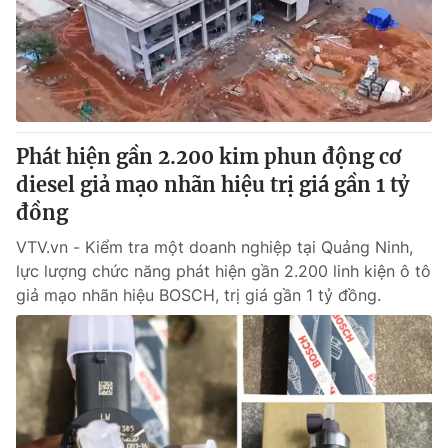
Tin tức
Kinh tế
Thế giới đó đây
Tài chính
Dữ liệu và đời sống
Câu chuyện quốc tế
Thị trường
Phát hiện gần 2.200 kim phun động cơ
Truyền hình
Góc doanh nghiệp
diesel giả mạo nhãn hiệu trị giá gần 1 tỷ
Phim VTV
đồng
Giải trí
Hậu trường
VTV.vn - Kiểm tra một doanh nghiệp tại Quảng Ninh,
Điện ảnh
lực lượng chức năng phát hiện gần 2.200 linh kiện ô tô
Đời sống
Nhân vật
giả mạo nhãn hiệu BOSCH, trị giá gần 1 tỷ đồng.
Âm nhạc
Du lịch
Khán giả
Giáo dục
Sao
Làm đẹp
Giải sao mai
Tuyển sinh
Công nghệ
Chất lượng cuộc sống
Học trực tuyến
Hitech Công nghệ tương lai