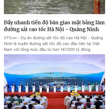
® Cấm sao chép dưới mọi hình thức nếu không có sự chấp
thuận bằng văn bản. Ghi rõ nguồn VTV.vn khi phát hành lại
Đẩy nhanh tiến độ bàn giao mặt bằng làm
thông tin từ website này.
đường sắt cao tốc Hà Nội - Quảng Ninh
VTV.vn - Dự án đường sắt tốc độ cao Hà Nội - Quảng
Ninh là tuyến đường sắt tốc độ cao đầu tiên tại Việt
Nam với tổng mức đầu tư hơn 147.000 tỷ đồng.