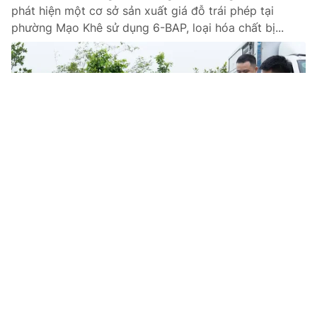
phát hiện một cơ sở sản xuất giá đỗ trái phép tại
phường Mạo Khê sử dụng 6-BAP, loại hóa chất bị...
Tin mới
Video
Live
Emagazine
Trang chủ
Thu gom chân lợn giá rẻ, trữ kho
12.240kg để bán kiếm lời
VTV.vn - Lực lượng chức năng Quảng Ninh phát hiện,
thu giữ hơn 12 tấn chân lợn đông lạnh không rõ nguồn