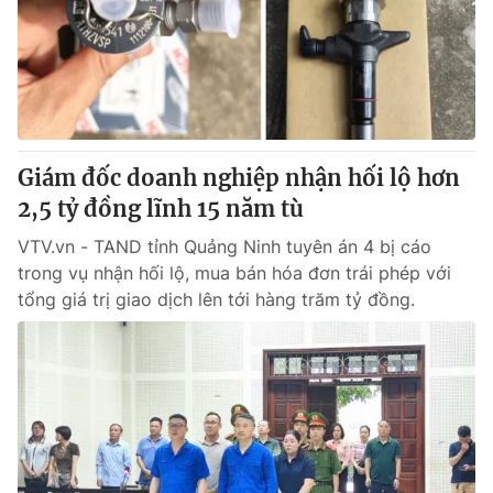
Giao lưu trực tuyến
Sản phẩm
Lịch phát sóng
Thị trường
Tư vấn
Chuyên mục khác
Giám đốc doanh nghiệp nhận hối lộ hơn
Emagazine
Podcast
2,5 tỷ đồng lĩnh 15 năm tù
VTV.vn - TAND tỉnh Quảng Ninh tuyên án 4 bị cáo
Photo
Infographic
trong vụ nhận hối lộ, mua bán hóa đơn trái phép với
tổng giá trị giao dịch lên tới hàng trăm tỷ đồng.
Video
Shorts video
VTV Money
VTV Thể thao
VTV Sức khoẻ
Bất động sản