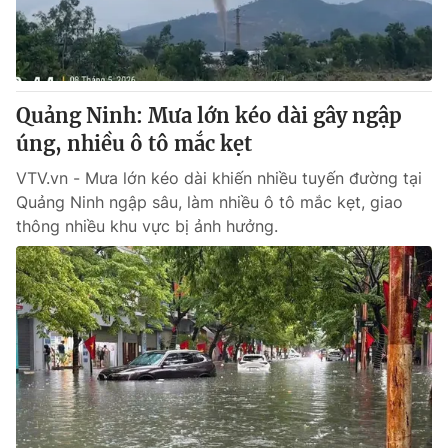
Giấy phép hoạt động báo in và báo điện tử số 483/GP-BTTTT
cấp ngày 29/12/2023
Tổng Biên tập:
Vũ Thanh Thủy
Phó Tổng Biên tập:
Nguyễn Thị Mỹ Hạnh, Phạm Quốc Thắng,
Quảng Ninh: Mưa lớn kéo dài gây ngập
Nguyễn Trọng Ninh
Tổng đài VTV:
úng, nhiều ô tô mắc kẹt
024.38 355 931 - 024.38 355 932
Ðiện thoại Thời báo VTV:
024.66 897 897
VTV.vn - Mưa lớn kéo dài khiến nhiều tuyến đường tại
Email:
toasoan@vtv.vn
Quảng Ninh ngập sâu, làm nhiều ô tô mắc kẹt, giao
Liên hệ quảng cáo:
024-7300.7108
thông nhiều khu vực bị ảnh hưởng.