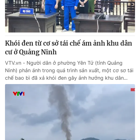
Thị trường 24h
Tấm lòng Việt
VTV4
Vươn mình bằng AI
VTV9
VTV8
Khói đen từ cơ sở tái chế ám ảnh khu dân
cư ở Quảng Ninh
Liên hệ tòa soạn
English
VTV.vn - Người dân ở phường Yên Tử (tỉnh Quảng
Ninh) phản ánh trong quá trình sản xuất, một cơ sơ tái
chế bao bì đã xả khói đen gây ảnh hưởng khu dân...
THỜI BÁO VTV
Theo dõi báo trên
Cơ quan chủ quản:
Đài Truyền hình Việt Nam
Cơ quan báo chí:
Thời báo VTV