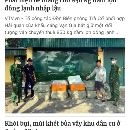
Phát hiện bè mảng chở 850 kg nầm lợn
đông lạnh nhập lậu
VTV.vn - Tổ công tác Đồn Biên phòng Trà Cổ phối hợp
Hải quan cửa khẩu cảng Vạn Gia bắt giữ một đối
tượng vận chuyển thuê 850 kg nầm lợn đông lạnh...
Khói bụi, mùi khét bủa vây khu dân cư ở