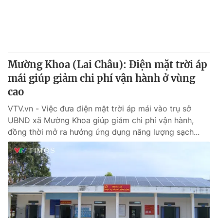
Tin tức
Kinh tế
Thế giới đó đây
Tài chính
Dữ liệu và đời sống
Câu chuyện quốc tế
Thị trường
Mường Khoa (Lai Châu): Điện mặt trời áp
Truyền hình
mái giúp giảm chi phí vận hành ở vùng
Góc doanh nghiệp
cao
Phim VTV
Giải trí
VTV.vn - Việc đưa điện mặt trời áp mái vào trụ sở
Hậu trường
UBND xã Mường Khoa giúp giảm chi phí vận hành,
Điện ảnh
đồng thời mở ra hướng ứng dụng năng lượng sạch...
Đời sống
Nhân vật
Âm nhạc
Du lịch
Khán giả
Giáo dục
Sao
Làm đẹp
Giải sao mai
Tuyển sinh
Công nghệ
Chất lượng cuộc sống
Học trực tuyến
Hitech Công nghệ tương lai