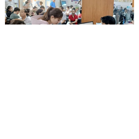
Tin mới
Video
Live
Emagazine
Trang chủ
Bộ Chính trị chỉ đạo rà soát, hoàn thiện
tổ chức, biên chế cho giai đoạn 2026-
2031
Bộ Chính trị ban hành Kết luận 174, yêu cầu hoàn thiện
tổ chức bộ máy hành chính 2 cấp, bảo đảm hoạt động
thông suốt, hiệu quả, không để chậm trễ, sót việc.