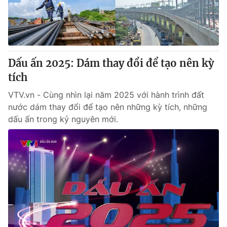
® Cấm sao chép dưới mọi hình thức nếu không có sự chấp
thuận bằng văn bản. Ghi rõ nguồn VTV.vn khi phát hành lại
thông tin từ website này.
Dấu ấn 2025: Dám thay đổi để tạo nên kỳ
tích
VTV.vn - Cùng nhìn lại năm 2025 với hành trình đất
nước dám thay đổi để tạo nên những kỳ tích, những
dấu ấn trong kỷ nguyên mới.