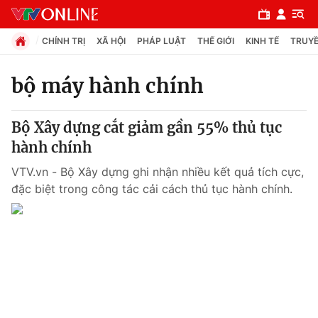
CHÍNH TRỊ
XÃ HỘI
PHÁP LUẬT
THẾ GIỚI
KINH TẾ
TRUYỀ
bộ máy hành chính
Chuyên mục
Bộ Xây dựng cắt giảm gần 55% thủ tục
Chính trị
hành chính
VTV.vn - Bộ Xây dựng ghi nhận nhiều kết quả tích cực,
Xã hội
đặc biệt trong công tác cải cách thủ tục hành chính.
Pháp luật
Y tế
Thế giới