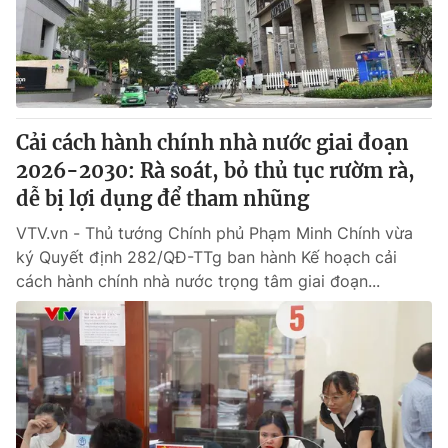
Thị trường 24h
Tấm lòng Việt
VTV4
Vươn mình bằng AI
VTV9
VTV8
Cải cách hành chính nhà nước giai đoạn
2026-2030: Rà soát, bỏ thủ tục rườm rà,
Liên hệ tòa soạn
English
dễ bị lợi dụng để tham nhũng
VTV.vn - Thủ tướng Chính phủ Phạm Minh Chính vừa
ký Quyết định 282/QĐ-TTg ban hành Kế hoạch cải
cách hành chính nhà nước trọng tâm giai đoạn...
THỜI BÁO VTV
Theo dõi báo trên
Cơ quan chủ quản:
Đài Truyền hình Việt Nam
Cơ quan báo chí:
Thời báo VTV