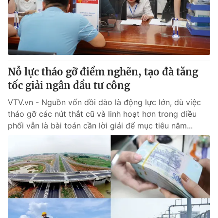
Giấy phép hoạt động báo in và báo điện tử số 483/GP-BTTTT
cấp ngày 29/12/2023
Tổng Biên tập:
Vũ Thanh Thủy
Phó Tổng Biên tập:
Nguyễn Thị Mỹ Hạnh, Phạm Quốc Thắng,
Nguyễn Trọng Ninh
Tổng đài VTV:
024.38 355 931 - 024.38 355 932
Nỗ lực tháo gỡ điểm nghẽn, tạo đà tăng
Ðiện thoại Thời báo VTV:
024.66 897 897
tốc giải ngân đầu tư công
Email:
toasoan@vtv.vn
VTV.vn - Nguồn vốn dồi dào là động lực lớn, dù việc
Liên hệ quảng cáo:
024-7300.7108
tháo gỡ các nút thắt cũ và linh hoạt hơn trong điều
phối vẫn là bài toán cần lời giải để mục tiêu năm...