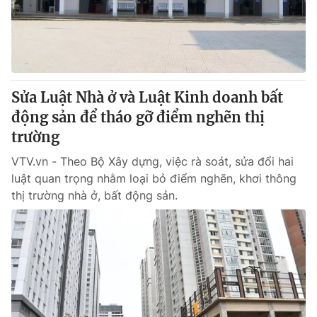
Giao lưu trực tuyến
Sản phẩm
Lịch phát sóng
Thị trường
Tư vấn
Chuyên mục khác
Sửa Luật Nhà ở và Luật Kinh doanh bất
động sản để tháo gỡ điểm nghẽn thị
Emagazine
Podcast
trường
Photo
Infographic
VTV.vn - Theo Bộ Xây dựng, việc rà soát, sửa đổi hai
luật quan trọng nhằm loại bỏ điểm nghẽn, khơi thông
thị trường nhà ở, bất động sản.
Video
Shorts video
VTV Money
VTV Thể thao
VTV Sức khoẻ
Bất động sản