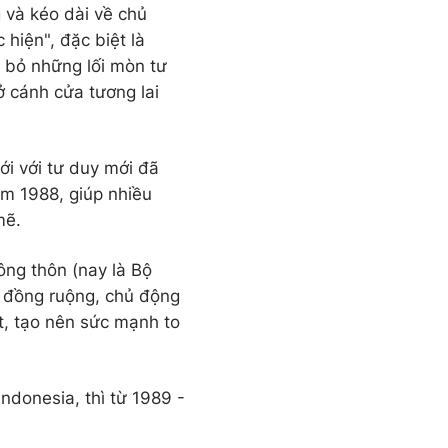
 và kéo dài về chủ
 hiện", đặc biệt là
ừ bỏ những lối mòn tư
ở cánh cửa tương lai
ới với tư duy mới đã
ăm 1988, giúp nhiều
mẽ.
ng thôn (nay là Bộ
ủ đồng ruộng, chủ động
t, tạo nên sức mạnh to
ndonesia, thì từ 1989 -