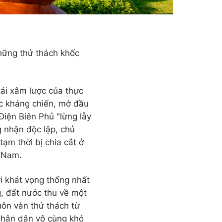
hững thử thách khốc
 tái xâm lược của thực
ốc kháng chiến, mở đầu
Điện Biên Phủ "lừng lẫy
 nhận độc lập, chủ
ạm thời bị chia cắt ở
n Nam.
i khát vọng thống nhất
g, đất nước thu về một
uôn vàn thử thách từ
Nhân dân vô cùng khó