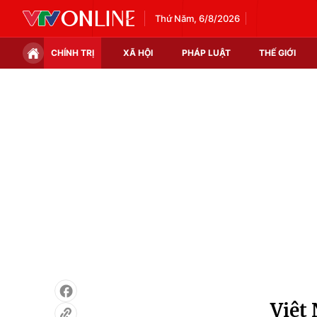
Thứ Năm, 6/8/2026
CHÍNH TRỊ
XÃ HỘI
PHÁP LUẬT
THẾ GIỚI
Chính trị
Xã hội
Thế giới
Kinh tế
Tin tức
Tài chính
Thế giới đó đây
Thị trường
Câu chuyện quốc tế
Góc doanh nghiệp
Dữ liệu và đời sống
Việt