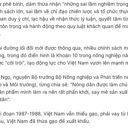
 phê bình, dám thừa nhận "những sai lầm nghiêm trọng
h sách lớn, sai lầm về chỉ đạo chiến lược và tổ chức thực
an duy ý chí, lạc hậu về nhận thức lý luận, quyết tâm t
i, tôn trọng và hành động theo quy luật khách quan để m
.
i đường lối đổi mới được thông qua, nhiều chính sách m
g, trong đó điển hình là Khoán 10 trong nông nghiệp n
ợc "cởi trói", tạo động lực cho Việt Nam vươn lên mạnh 
Ngọ, nguyên Bộ trưởng Bộ Nông nghiệp và Phát triển nô
 và Môi trường), từng chia sẻ: "Nông dân được làm ch
ản phẩm mình làm ra nên rất phấn khởi, say mê sản xuấ
dân".
i đoạn 1987-1988, Việt Nam vẫn thiếu gạo, phải vay từ I
au, Việt Nam đã thừa gạo để xuất khẩu.