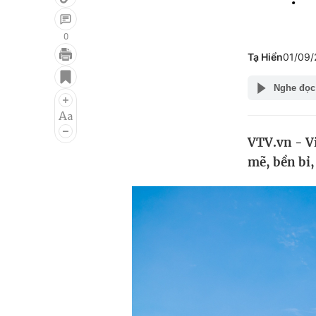
0
Tạ Hiển
01/09/
Giải trí
Đời sống
Nghe đọc
Điện ảnh
Du lịch
Âm nhạc
Làm đẹp
VTV.vn - V
Sao
Chất lượng cuộc sốn
mẽ, bền bỉ,