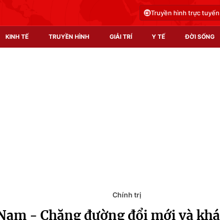
Truyền hình trực tuyến
KINH TẾ
TRUYỀN HÌNH
GIẢI TRÍ
Y TẾ
ĐỜI SỐNG
Pháp luật
Y tế
Truyền hình
Multimedia
Phim VTV
Video
Hậu trường
Shorts video
Nhân vật
Podcast
Khán giả
EMagazine
Giải sao mai
Photo
Chính trị
 Nam - Chặng đường đổi mới và kh
Infographic