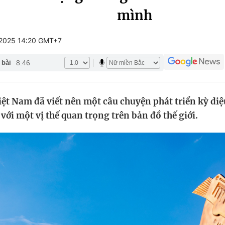
mình
Góc ảnh
2025 14:20 GMT+7
Giáo dục
Công nghệ
8:46
 bài
Tuyển sinh
Hitech Công ng
Học trực tuyến
Sản phẩm
iệt Nam đã viết nên một câu chuyện phát triển kỳ d
g
Thị trường
 với một vị thế quan trọng trên bản đồ thế giới.
Tư vấn