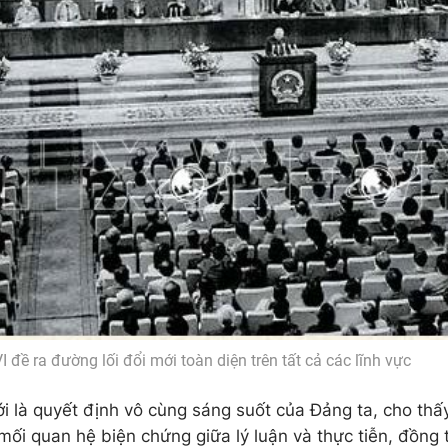
I đề ra đường lối đổi mới toàn diện trên tất cả các lĩnh vực
i là quyết định vô cùng sáng suốt của Đảng ta, cho th
mối quan hệ biện chứng giữa lý luận và thực tiễn, đồng t