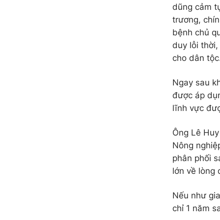
dũng cảm tự
trương, chín
bệnh chủ qu
duy lỗi thờ
cho dân tộc
Ngay sau kh
được áp dụn
lĩnh vực đư
Ông Lê Huy 
Nông nghiệp
phân phối s
lớn về lòng 
Nếu như gia
chỉ 1 năm s