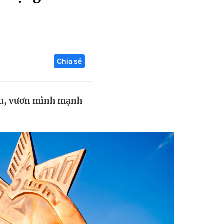
Liên hệ toà soạn
Chia sẻ
hệ tương lai
iệu, vươn mình mạnh