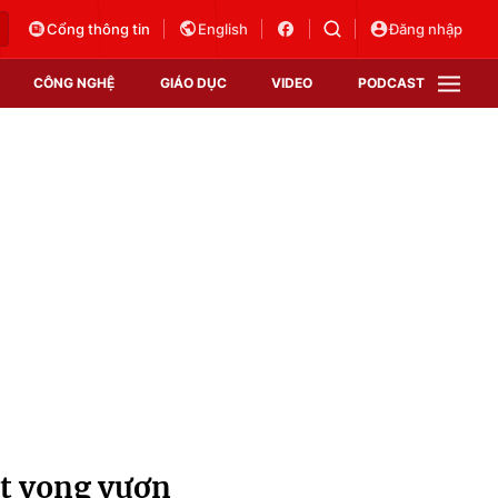
Cổng thông tin
English
Đăng nhập
CÔNG NGHỆ
GIÁO DỤC
VIDEO
PODCAST
VTV Money
VTV Thể thao
VTV Sức khoẻ
Bất động sản
Thị trường 24h
Tấm lòng Việt
Vươn mình bằng AI
VTV4
VTV8
VTV9
Lịch phát sóng
Giao lưu trực tuyến
át vọng vươn
Sự kiện