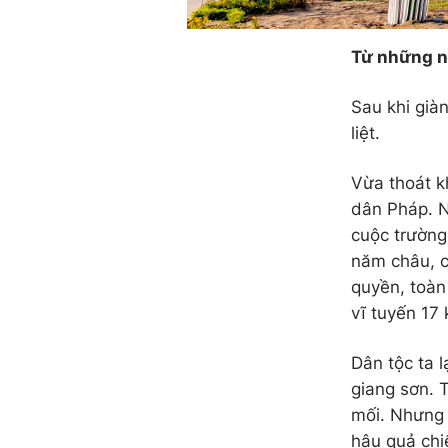
Từ những n
Sau khi già
liệt.
Vừa thoát kh
dân Pháp. N
cuộc trường
năm châu, c
quyền, toàn
vĩ tuyến 17
Dân tộc ta 
giang sơn. 
mối. Nhưng 
hậu quả chi