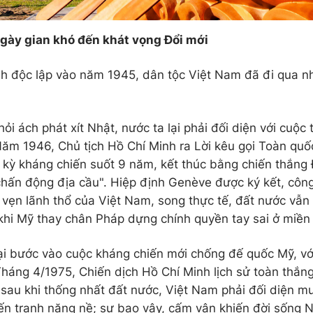
gày gian khó đến khát vọng Đổi mới
nh độc lập vào năm 1945, dân tộc Việt Nam đã đi qua n
ỏi ách phát xít Nhật, nước ta lại phải đối diện với cuộc
ăm 1946, Chủ tịch Hồ Chí Minh ra Lời kêu gọi Toàn qu
 kỳ kháng chiến suốt 9 năm, kết thúc bằng chiến thắng 
hấn động địa cầu". Hiệp định Genève được ký kết, công
 vẹn lãnh thổ của Việt Nam, song thực tế, đất nước vẫn t
 khi Mỹ thay chân Pháp dựng chính quyền tay sai ở miề
lại bước vào cuộc kháng chiến mới chống đế quốc Mỹ, vớ
Tháng 4/1975, Chiến dịch Hồ Chí Minh lịch sử toàn thắn
sau khi thống nhất đất nước, Việt Nam phải đối diện m
ến tranh nặng nề; sự bao vây, cấm vận khiến đời sống 