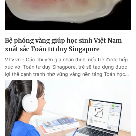
Giao lưu trực tuyến
Sản phẩm
Lịch phát sóng
Thị trường
Tư vấn
Bệ phóng vàng giúp học sinh Việt Nam
Chuyên mục khác
xuất sắc Toán tư duy Singapore
Emagazine
Podcast
VTV.vn - Các chuyên gia nhận định, nếu trẻ được tiếp
xúc với Toán tư duy Sinagpore, trẻ sẽ tạo dựng được
Photo
Infographic
lợi thế cạnh tranh nhờ vững vàng nền tảng Toán học...
Video
Shorts video
VTV Money
VTV Thể thao
VTV Sức khoẻ
Bất động sản