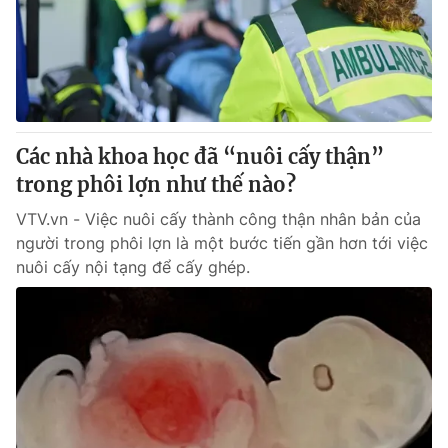
Tin tức
Kinh tế
Thế giới đó đây
Tài chính
Dữ liệu và đời sống
Câu chuyện quốc tế
Thị trường
Các nhà khoa học đã “nuôi cấy thận”
Truyền hình
Góc doanh nghiệp
trong phôi lợn như thế nào?
Phim VTV
Giải trí
VTV.vn - Việc nuôi cấy thành công thận nhân bản của
Hậu trường
người trong phôi lợn là một bước tiến gần hơn tới việc
Điện ảnh
nuôi cấy nội tạng để cấy ghép.
Đời sống
Nhân vật
Âm nhạc
Du lịch
Khán giả
Giáo dục
Sao
Làm đẹp
Giải sao mai
Tuyển sinh
Công nghệ
Chất lượng cuộc sống
Học trực tuyến
Hitech Công nghệ tương lai