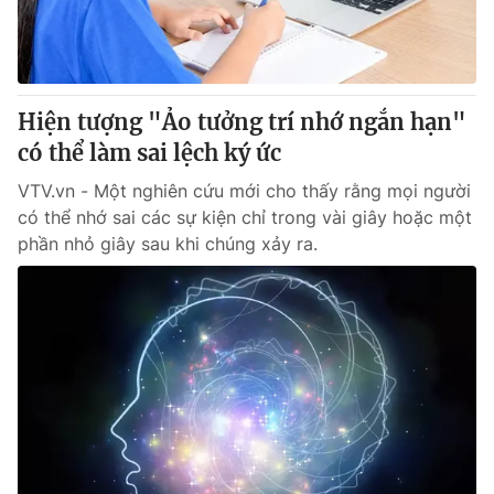
Thị trường 24h
Tấm lòng Việt
VTV4
Vươn mình bằng AI
Hiện tượng "Ảo tưởng trí nhớ ngắn hạn"
VTV9
VTV8
có thể làm sai lệch ký ức
VTV.vn - Một nghiên cứu mới cho thấy rằng mọi người
Liên hệ tòa soạn
English
có thể nhớ sai các sự kiện chỉ trong vài giây hoặc một
phần nhỏ giây sau khi chúng xảy ra.
THỜI BÁO VTV
Theo dõi báo trên
Cơ quan chủ quản:
Đài Truyền hình Việt Nam
Cơ quan báo chí:
Thời báo VTV