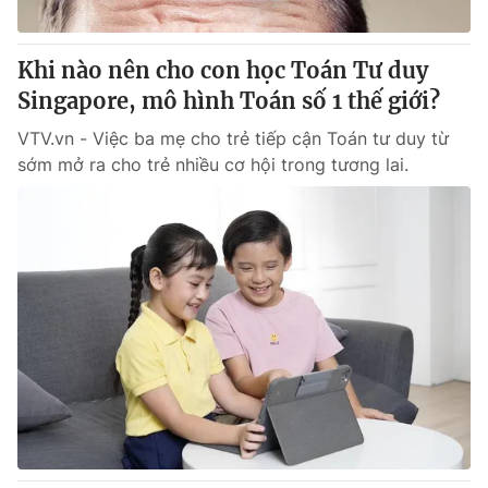
® Cấm sao chép dưới mọi hình thức nếu không có sự chấp
Khi nào nên cho con học Toán Tư duy
thuận bằng văn bản. Ghi rõ nguồn VTV.vn khi phát hành lại
Singapore, mô hình Toán số 1 thế giới?
thông tin từ website này.
VTV.vn - Việc ba mẹ cho trẻ tiếp cận Toán tư duy từ
sớm mở ra cho trẻ nhiều cơ hội trong tương lai.