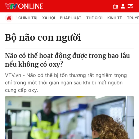
CHÍNH TRỊ
XÃ HỘI
PHÁP LUẬT
THẾ GIỚI
KINH TẾ
TRUYỀ
Bộ não con người
Chuyên mục
Não có thể hoạt động được trong bao lâu
Chính trị
nếu không có oxy?
VTV.vn - Não có thể bị tổn thương rất nghiêm trọng
Xã hội
chỉ trong một thời gian ngắn sau khi bị mất nguồn
cung cấp oxy.
Pháp luật
Y tế
Thế giới