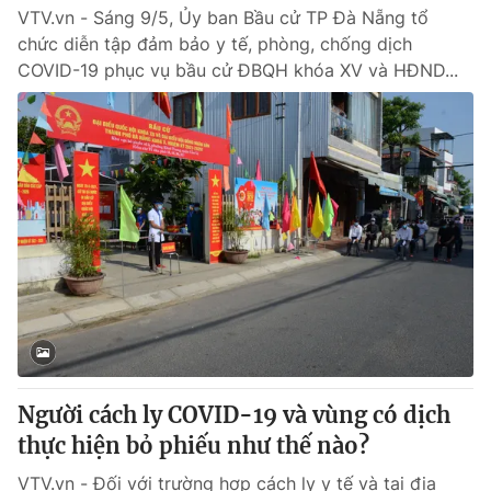
VTV.vn - Sáng 9/5, Ủy ban Bầu cử TP Đà Nẵng tổ
chức diễn tập đảm bảo y tế, phòng, chống dịch
COVID-19 phục vụ bầu cử ĐBQH khóa XV và HĐND...
Người cách ly COVID-19 và vùng có dịch
thực hiện bỏ phiếu như thế nào?
VTV.vn - Đối với trường hợp cách ly y tế và tại địa