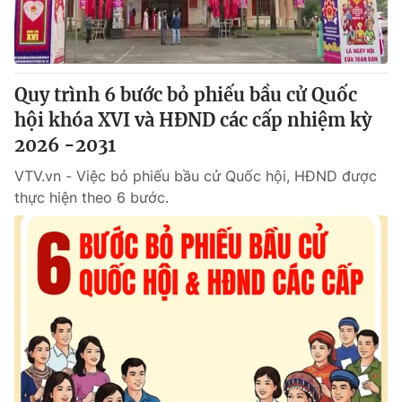
Giao lưu trực tuyến
Sản phẩm
Lịch phát sóng
Thị trường
Tư vấn
Quy trình 6 bước bỏ phiếu bầu cử Quốc
hội khóa XVI và HĐND các cấp nhiệm kỳ
Chuyên mục khác
2026 -2031
Emagazine
Podcast
VTV.vn - Việc bỏ phiếu bầu cử Quốc hội, HĐND được
thực hiện theo 6 bước.
Photo
Infographic
Video
Shorts video
VTV Money
VTV Thể thao
VTV Sức khoẻ
Bất động sản