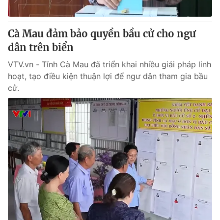
® Cấm sao chép dưới mọi hình thức nếu không có sự chấp
Cà Mau đảm bảo quyền bầu cử cho ngư
thuận bằng văn bản. Ghi rõ nguồn VTV.vn khi phát hành lại
dân trên biển
thông tin từ website này.
VTV.vn - Tỉnh Cà Mau đã triển khai nhiều giải pháp linh
hoạt, tạo điều kiện thuận lợi để ngư dân tham gia bầu
cử.