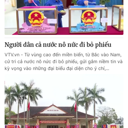
Tin tức
Kinh tế
Thế giới đó đây
Tài chính
Dữ liệu và đời sống
Câu chuyện quốc tế
Thị trường
Người dân cả nước nô nức đi bỏ phiếu
Truyền hình
Góc doanh nghiệp
VTV.vn - Từ vùng cao đến miền biển, từ Bắc vào Nam,
Phim VTV
Giải trí
cử tri cả nước nô nức đi bỏ phiếu, gửi gắm niềm tin và
Hậu trường
kỳ vọng vào những đại biểu đại diện cho ý chí,...
Điện ảnh
Đời sống
Nhân vật
Âm nhạc
Du lịch
Khán giả
Giáo dục
Sao
Làm đẹp
Giải sao mai
Tuyển sinh
Công nghệ
Chất lượng cuộc sống
Học trực tuyến
Hitech Công nghệ tương lai