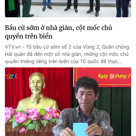
Giấy phép hoạt động báo in và báo điện tử số 483/GP-BTTTT
cấp ngày 29/12/2023
Tổng Biên tập:
Vũ Thanh Thủy
Bầu cử sớm ở nhà giàn, cột mốc chủ
Phó Tổng Biên tập:
Nguyễn Thị Mỹ Hạnh, Phạm Quốc Thắng,
Nguyễn Trọng Ninh
quyền trên biển
Tổng đài VTV:
024.38 355 931 - 024.38 355 932
VTV.vn - Tổ bầu cử sớm số 2 của Vùng 2, Quân chủng
Ðiện thoại Thời báo VTV:
024.66 897 897
Hải quân đã đến một số nhà giàn, những cột mốc chủ
Email:
toasoan@vtv.vn
quyền thiêng liêng trên biển của Tổ quốc để thực...
Liên hệ quảng cáo:
024-7300.7108