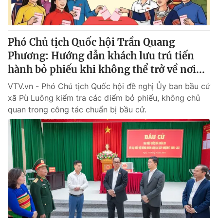
Thị trường 24h
Tấm lòng Việt
VTV4
Vươn mình bằng AI
Phó Chủ tịch Quốc hội Trần Quang
Phương: Hướng dẫn khách lưu trú tiến
VTV9
VTV8
hành bỏ phiếu khi không thể trở về nơi...
VTV.vn - Phó Chủ tịch Quốc hội đề nghị Ủy ban bầu cử
Liên hệ tòa soạn
English
xã Pù Luông kiểm tra các điểm bỏ phiếu, không chủ
quan trong công tác chuẩn bị bầu cử.
THỜI BÁO VTV
Theo dõi báo trên
Cơ quan chủ quản:
Đài Truyền hình Việt Nam
Cơ quan báo chí:
Thời báo VTV