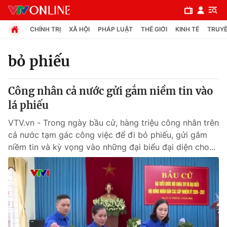
CHÍNH TRỊ
XÃ HỘI
PHÁP LUẬT
THẾ GIỚI
KINH TẾ
TRUYỀ
bỏ phiếu
Chuyên mục
Công nhân cả nước gửi gắm niềm tin vào
Chính trị
lá phiếu
VTV.vn - Trong ngày bầu cử, hàng triệu công nhân trên
Xã hội
cả nước tạm gác công việc để đi bỏ phiếu, gửi gắm
niềm tin và kỳ vọng vào những đại biểu đại diện cho...
Pháp luật
Y tế
Thế giới