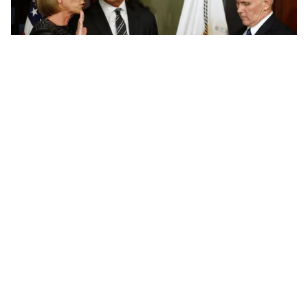
Tin mới
Video
Live
Emagazine
Trang chủ
Cựu Thủ tướng Bồ Đào Nha gần chắc chắn
thắng cử Tổng thư ký LHQ
VTV.vn - Cựu Thủ tướng Bồ Đào Nha Antonio Guterres
là người giành được số phiếu ủng hộ cao và nhiều khả
năng trở thành tân Tổng thư ký Liên Hợp Quốc.