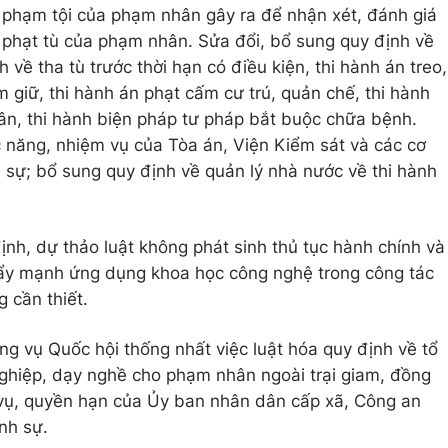
 phạm tội của phạm nhân gây ra để nhận xét, đánh giá
n phạt tù của phạm nhân. Sửa đổi, bổ sung quy định về
 về tha tù trước thời hạn có điều kiện, thi hành án treo,
m giữ, thi hành án phạt cấm cư trú, quản chế, thi hành
ân, thi hành biện pháp tư pháp bắt buộc chữa bệnh.
 năng, nhiệm vụ của Tòa án, Viện Kiểm sát và các cơ
h sự; bổ sung quy định về quản lý nhà nước về thi hành
h, dự thảo luật không phát sinh thủ tục hành chính và
ẩy mạnh ứng dụng khoa học công nghệ trong công tác
g cần thiết.
g vụ Quốc hội thống nhất việc luật hóa quy định về tổ
ghiệp, dạy nghề cho phạm nhân ngoài trại giam, đồng
 vụ, quyền hạn của Ủy ban nhân dân cấp xã, Công an
ình sự.