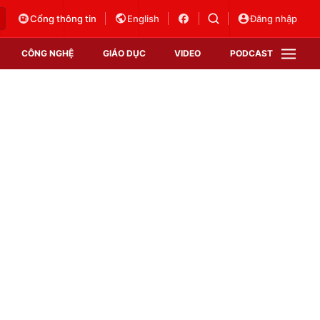
Cổng thông tin
English
Đăng nhập
CÔNG NGHỆ
GIÁO DỤC
VIDEO
PODCAST
VTV Money
VTV Thể thao
VTV Sức khoẻ
Bất động sản
Thị trường 24h
Tấm lòng Việt
Vươn mình bằng AI
VTV4
VTV8
VTV9
Lịch phát sóng
Giao lưu trực tuyến
Sự kiện