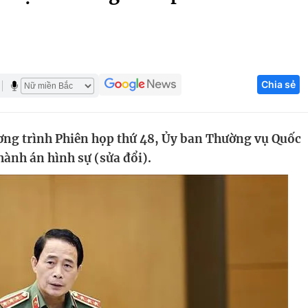
Góc ảnh
Giáo dục
Công nghệ
Chia sẻ
Tuyển sinh
Hitech Công ng
Học trực tuyến
Sản phẩm
ương trình Phiên họp thứ 48, Ủy ban Thường vụ Quốc
g
Thị trường
 hành án hình sự (sửa đổi).
Tư vấn