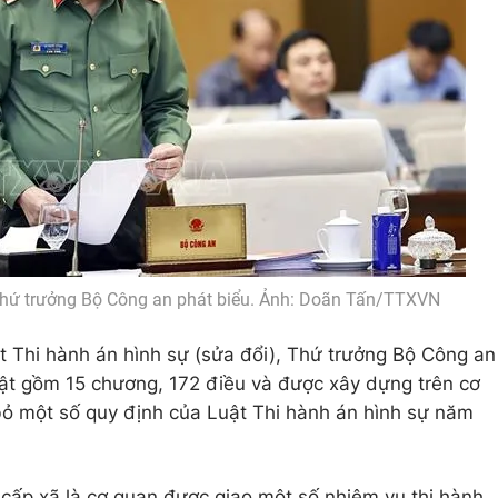
hứ trưởng Bộ Công an phát biểu. Ảnh: Doãn Tấn/TTXVN
t Thi hành án hình sự (sửa đổi), Thứ trưởng Bộ Công an
uật gồm 15 chương, 172 điều và được xây dựng trên cơ
 bỏ một số quy định của Luật Thi hành án hình sự năm
cấp xã là cơ quan được giao một số nhiệm vụ thi hành