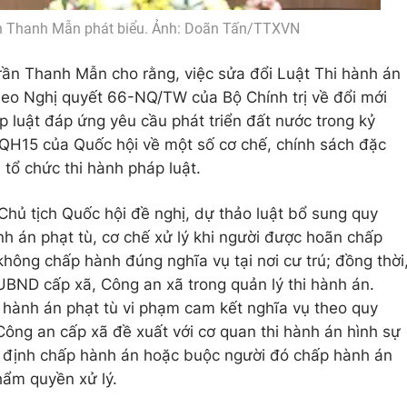
ần Thanh Mẫn phát biểu. Ảnh: Doãn Tấn/TTXVN
Trần Thanh Mẫn cho rằng, việc sửa đổi Luật Thi hành án
theo Nghị quyết 66-NQ/TW của Bộ Chính trị về đổi mới
p luật đáp ứng yêu cầu phát triển đất nước trong kỷ
QH15 của Quốc hội về một số cơ chế, chính sách đặc
 tổ chức thi hành pháp luật.
Chủ tịch Quốc hội đề nghị, dự thảo luật bổ sung quy
nh án phạt tù, cơ chế xử lý khi người được hoãn chấp
hông chấp hành đúng nghĩa vụ tại nơi cư trú; đồng thời
UBND cấp xã, Công an xã trong quản lý thi hành án.
hành án phạt tù vi phạm cam kết nghĩa vụ theo quy
Công an cấp xã đề xuất với cơ quan thi hành án hình sự
 định chấp hành án hoặc buộc người đó chấp hành án
hẩm quyền xử lý.