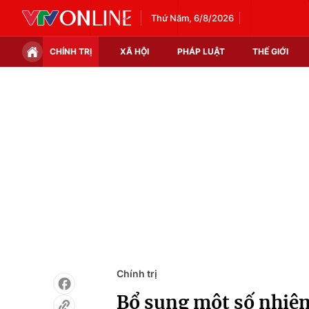
Thứ Năm, 6/8/2026
CHÍNH TRỊ
XÃ HỘI
PHÁP LUẬT
THẾ GIỚI
Chính trị
Xã hội
Thế giới
Kinh tế
Tin tức
Tài chính
Thế giới đó đây
Thị trường
Câu chuyện quốc tế
Góc doanh nghiệp
Dữ liệu và đời sống
Chính trị
Bổ sung một số nhiệm