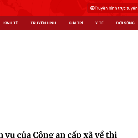
Truyền hình trực tuyến
KINH TẾ
TRUYỀN HÌNH
GIẢI TRÍ
Y TẾ
ĐỜI SỐNG
Pháp luật
Y tế
Truyền hình
Multimedia
Phim VTV
Video
Hậu trường
Shorts video
Nhân vật
Podcast
Khán giả
EMagazine
Giải sao mai
Photo
 vụ của Công an cấp xã về thi
Infographic