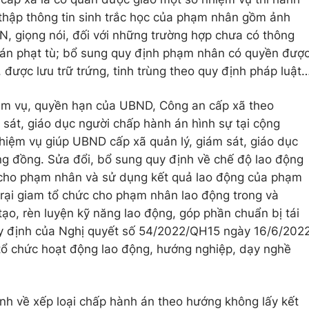
 thập thông tin sinh trắc học của phạm nhân gồm ảnh
, giọng nói, đối với những trường hợp chưa có thông
h án phạt tù; bổ sung quy định phạm nhân có quyền đượ
được lưu trữ trứng, tinh trùng theo quy định pháp luật
ệm vụ, quyền hạn của UBND, Công an cấp xã theo
sát, giáo dục người chấp hành án hình sự tại cộng
hiệm vụ giúp UBND cấp xã quản lý, giám sát, giáo dục
ng đồng. Sửa đổi, bổ sung quy định về chế độ lao động
 cho phạm nhân và sử dụng kết quả lao động của phạm
trại giam tổ chức cho phạm nhân lao động trong và
tạo, rèn luyện kỹ năng lao động, góp phần chuẩn bị tái
y định của Nghị quyết số 54/2022/QH15 ngày 16/6/202
tổ chức hoạt động lao động, hướng nghiệp, dạy nghề
ịnh về xếp loại chấp hành án theo hướng không lấy kết