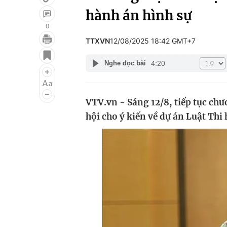
hành án hình sự
0
TTXVN
12/08/2025 18:42 GMT+7
Giải trí
Đời sống
4:20
Nghe đọc bài
Điện ảnh
Du lịch
Âm nhạc
Làm đẹp
VTV.vn - Sáng 12/8, tiếp tục ch
Sao
Chất lượng cuộc sốn
hội cho ý kiến về dự án Luật Thi