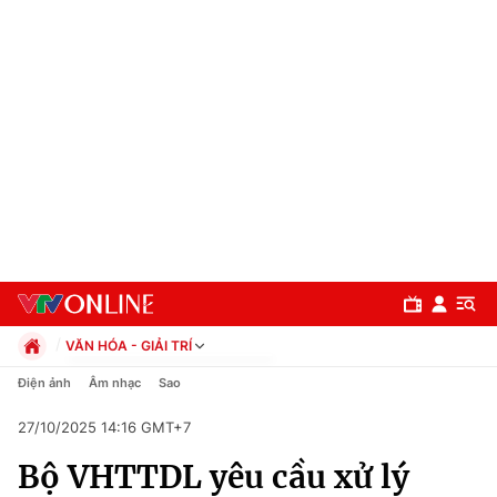
VĂN HÓA - GIẢI TRÍ
Chính trị
Điện ảnh
Âm nhạc
Sao
Xã hội
27/10/2025 14:16 GMT+7
Pháp luật
Chuyên mục
Kinh tế
Bộ VHTTDL yêu cầu xử lý
Thể thao