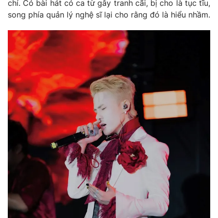
chí. Có bài hát có ca từ gây tranh cãi, bị cho là tục tĩu,
song phía quản lý nghệ sĩ lại cho rằng đó là hiểu nhầm.