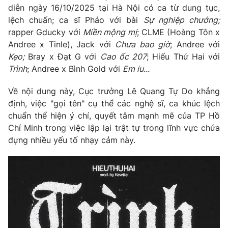
diễn ngày 16/10/2025 tại Hà Nội có ca từ dung tục,
lệch chuẩn; ca sĩ Pháo với bài
Sự nghiệp chướng;
rapper Gducky với
Miền mộng mị
; CLME (Hoàng Tôn x
Andree x Tinle), Jack với
Chưa bao giờ
; Andree với
Kẹo;
Bray x Đạt G với
Cao ốc 207
; Hiếu Thứ Hai với
Trình
; Andree x Bình Gold với
Em iu...
Về nội dung này, Cục trưởng Lê Quang Tự Do khẳng
định, việc "gọi tên" cụ thể các nghệ sĩ, ca khúc lệch
chuẩn thể hiện ý chí, quyết tâm mạnh mẽ của TP Hồ
Chí Minh trong việc lập lại trật tự trong lĩnh vực chứa
đựng nhiều yếu tố nhạy cảm này.