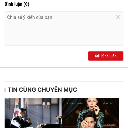
Bình luận
(
0
)
Gửi bình luận
TIN CÙNG CHUYÊN MỤC