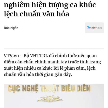
Chính trị
nghiêm hiện tượng ca khúc
Truyền hình
lệch chuẩn văn hóa
Văn hóa - Giải trí
Xã hội
Y tế
Đời sống
Bảo Ngân
Pháp luật
Công nghệ
Giáo dục
Y tế
VTV.vn - Bộ VHTTDL đã chính thức nêu quan
Thế giới
điểm cần chấn chỉnh mạnh tay trước tình trạng
Tin tức
xuất hiện nhiều ca khúc lời lẽ phản cảm, lệch
Kinh tế
chuẩn văn hóa thời gian gần đây.
Thế giới đó đây
Tài chính
Dữ liệu và đời sống
Câu chuyện quốc tế
Thị trường
Truyền hình
Góc doanh nghiệp