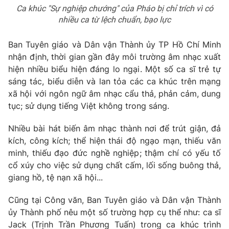
Ca khúc "Sự nghiệp chướng" của Pháo bị chỉ trích vì có
nhiều ca từ lệch chuẩn, bạo lực
Ban Tuyên giáo và Dân vận Thành ủy TP Hồ Chí Minh
nhận định, thời gian gần đây môi trường âm nhạc xuất
hiện nhiều biểu hiện đáng lo ngại. Một số ca sĩ trẻ tự
sáng tác, biểu diễn và lan tỏa các ca khúc trên mạng
xã hội với ngôn ngữ âm nhạc cẩu thả, phản cảm, dung
tục; sử dụng tiếng Việt không trong sáng.
Nhiều bài hát biến âm nhạc thành nơi để trút giận, đả
kích, công kích; thể hiện thái độ ngạo mạn, thiếu văn
minh, thiếu đạo đức nghề nghiệp; thậm chí có yếu tố
cổ xúy cho việc sử dụng chất cấm, lối sống buông thả,
giang hồ, tệ nạn xã hội...
Cũng tại Công văn, Ban Tuyên giáo và Dân vận Thành
ủy Thành phố nêu một số trường hợp cụ thể như: ca sĩ
Jack (Trịnh Trần Phương Tuấn) trong ca khúc trình