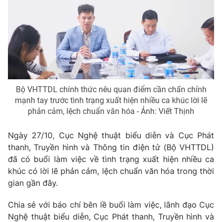
Phim VTV
Giải trí
Hậu trường
Điện ảnh
Đời sống
Nhân vật
Âm nhạc
Du lịch
Khán giả
Giáo dục
Sao
Làm đẹp
Giải sao mai
Tuyển sinh
Bộ VHTTDL chính thức nêu quan điểm cần chấn chỉnh
Công nghệ
Chất lượng cuộc sống
mạnh tay trước tình trạng xuất hiện nhiều ca khúc lời lẽ
Học trực tuyến
phản cảm, lệch chuẩn văn hóa - Ảnh: Viết Thịnh
Hitech Công nghệ tương lai
Giao lưu trực tuyến
Ngày 27/10, Cục Nghệ thuật biểu diễn và Cục Phát
Sản phẩm
thanh, Truyền hình và Thông tin điện tử (Bộ VHTTDL)
Lịch phát sóng
Thị trường
đã có buổi làm việc về tình trạng xuất hiện nhiều ca
khúc có lời lẽ phản cảm, lệch chuẩn văn hóa trong thời
Tư vấn
gian gần đây.
Chuyên mục khác
Chia sẻ với báo chí bên lề buổi làm việc, lãnh đạo Cục
Emagazine
Podcast
Nghệ thuật biểu diễn, Cục Phát thanh, Truyền hình và