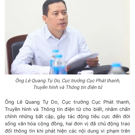
THỜI BÁO VTV
Theo dõi báo trên
Cơ quan chủ quản:
Đài Truyền hình Việt Nam
Cơ quan báo chí:
Thời báo VTV
Ông Lê Quang Tự Do, Cục trưởng Cục Phát thanh,
Giấy phép hoạt động báo in và báo điện tử số 483/GP-BTTTT
Truyền hình và Thông tin điện tử
cấp ngày 29/12/2023
Tổng Biên tập:
Vũ Thanh Thủy
Ông Lê Quang Tự Do, Cục trưởng Cục Phát thanh,
Phó Tổng Biên tập:
Nguyễn Thị Mỹ Hạnh, Phạm Quốc Thắng,
Truyền hình và Thông tin điện tử cho biết, nhằm chấn
Nguyễn Trọng Ninh
chỉnh những bất cập, gây tác động tiêu cực đến đời
Tổng đài VTV:
024.38 355 931 - 024.38 355 932
sống văn hóa cộng đồng, hai đơn vị đã chủ động trao
Ðiện thoại Thời báo VTV:
024.66 897 897
đổi thông tin khi phát hiện các nội dung vi phạm trên