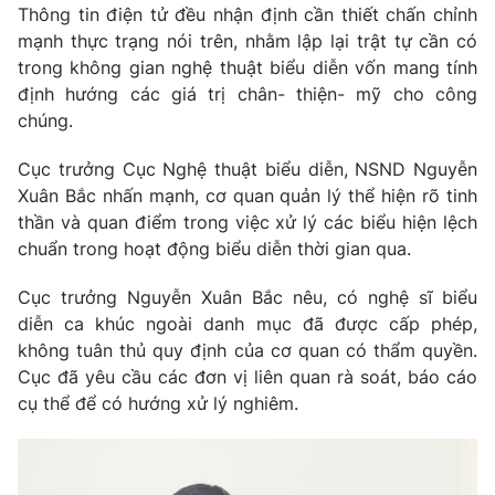
Thông tin điện tử đều nhận định cần thiết chấn chỉnh
Photo
Infographic
mạnh thực trạng nói trên, nhằm lập lại trật tự cần có
trong không gian nghệ thuật biểu diễn vốn mang tính
định hướng các giá trị chân- thiện- mỹ cho công
Video
Shorts video
chúng.
VTV Money
VTV Thể thao
Cục trưởng Cục Nghệ thuật biểu diễn, NSND Nguyễn
Xuân Bắc nhấn mạnh, cơ quan quản lý thể hiện rõ tinh
thần và quan điểm trong việc xử lý các biểu hiện lệch
VTV Sức khoẻ
Bất động sản
chuẩn trong hoạt động biểu diễn thời gian qua.
Thị trường 24h
Tấm lòng Việt
Cục trưởng Nguyễn Xuân Bắc nêu, có nghệ sĩ biểu
diễn ca khúc ngoài danh mục đã được cấp phép,
không tuân thủ quy định của cơ quan có thẩm quyền.
VTV4
Vươn mình bằng AI
Cục đã yêu cầu các đơn vị liên quan rà soát, báo cáo
cụ thể để có hướng xử lý nghiêm.
VTV9
VTV8
Liên hệ tòa soạn
English