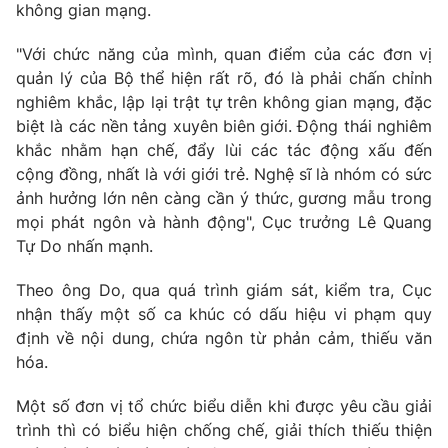
Email:
toasoan@vtv.vn
không gian mạng.
Liên hệ quảng cáo:
024-7300.7108
"Với chức năng của mình, quan điểm của các đơn vị
quản lý của Bộ thể hiện rất rõ, đó là phải chấn chỉnh
nghiêm khắc, lập lại trật tự trên không gian mạng, đặc
biệt là các nền tảng xuyên biên giới. Động thái nghiêm
khắc nhằm hạn chế, đẩy lùi các tác động xấu đến
cộng đồng, nhất là với giới trẻ. Nghệ sĩ là nhóm có sức
ảnh hưởng lớn nên càng cần ý thức, gương mẫu trong
mọi phát ngôn và hành động", Cục trưởng Lê Quang
Tự Do nhấn mạnh.
Theo ông Do, qua quá trình giám sát, kiểm tra, Cục
® Cấm sao chép dưới mọi hình thức nếu không có sự chấp
nhận thấy một số ca khúc có dấu hiệu vi phạm quy
thuận bằng văn bản. Ghi rõ nguồn VTV.vn khi phát hành lại
định về nội dung, chứa ngôn từ phản cảm, thiếu văn
thông tin từ website này.
hóa.
Một số đơn vị tổ chức biểu diễn khi được yêu cầu giải
trình thì có biểu hiện chống chế, giải thích thiếu thiện