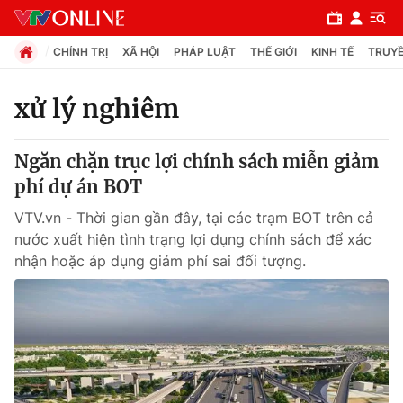
CHÍNH TRỊ
XÃ HỘI
PHÁP LUẬT
THẾ GIỚI
KINH TẾ
TRUYỀ
xử lý nghiêm
Chuyên mục
Ngăn chặn trục lợi chính sách miễn giảm
Chính trị
phí dự án BOT
VTV.vn - Thời gian gần đây, tại các trạm BOT trên cả
Xã hội
nước xuất hiện tình trạng lợi dụng chính sách để xác
nhận hoặc áp dụng giảm phí sai đối tượng.
Pháp luật
Y tế
Thế giới