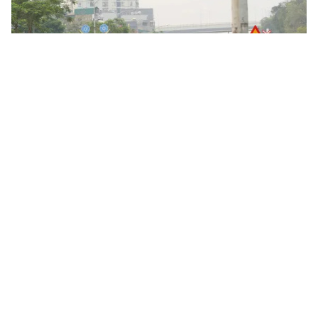
Tin mới
Video
Live
Emagazine
Trang chủ
Livestream “bốc đầu” câu view, 4 thanh
niên ở Hưng Yên bị xử lý
VTV.vn - Nhóm thanh thiếu niên “bốc đầu” xe máy,
không biển số, livestream trên TikTok đã nhanh chóng
bị Công an Hưng Yên truy xét, xử lý nghiêm.