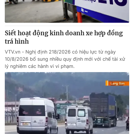
Thị trường 24h
Tấm lòng Việt
VTV4
Vươn mình bằng AI
Siết hoạt động kinh doanh xe hợp đồng
VTV9
VTV8
trá hình
VTV.vn - Nghị định 218/2026 có hiệu lực từ ngày
Liên hệ tòa soạn
English
10/8/2026 bổ sung nhiều quy định mới với chế tài xử
lý nghiêm các hành vi vi phạm.
THỜI BÁO VTV
Theo dõi báo trên
Cơ quan chủ quản:
Đài Truyền hình Việt Nam
Cơ quan báo chí:
Thời báo VTV