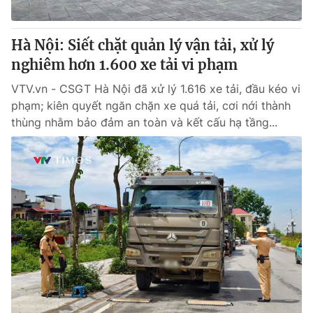
® Cấm sao chép dưới mọi hình thức nếu không có sự chấp
Hà Nội: Siết chặt quản lý vận tải, xử lý
thuận bằng văn bản. Ghi rõ nguồn VTV.vn khi phát hành lại
nghiêm hơn 1.600 xe tải vi phạm
thông tin từ website này.
VTV.vn - CSGT Hà Nội đã xử lý 1.616 xe tải, đầu kéo vi
phạm; kiên quyết ngăn chặn xe quá tải, cơi nới thành
thùng nhằm bảo đảm an toàn và kết cấu hạ tầng...