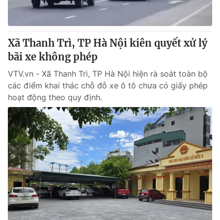
Giấy phép hoạt động báo in và báo điện tử số 483/GP-BTTTT
cấp ngày 29/12/2023
Tổng Biên tập:
Vũ Thanh Thủy
Xã Thanh Trì, TP Hà Nội kiên quyết xử lý
Phó Tổng Biên tập:
Nguyễn Thị Mỹ Hạnh, Phạm Quốc Thắng,
bãi xe không phép
Nguyễn Trọng Ninh
Tổng đài VTV:
024.38 355 931 - 024.38 355 932
VTV.vn - Xã Thanh Trì, TP Hà Nội hiện rà soát toàn bộ
Ðiện thoại Thời báo VTV:
024.66 897 897
các điểm khai thác chỗ đỗ xe ô tô chưa có giấy phép
Email:
toasoan@vtv.vn
hoạt động theo quy định.
Liên hệ quảng cáo:
024-7300.7108