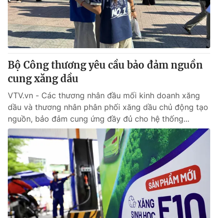
Giao lưu trực tuyến
Sản phẩm
Lịch phát sóng
Thị trường
Tư vấn
Bộ Công thương yêu cầu bảo đảm nguồn
Chuyên mục khác
cung xăng dầu
Emagazine
Podcast
VTV.vn - Các thương nhân đầu mối kinh doanh xăng
dầu và thương nhân phân phối xăng dầu chủ động tạo
Photo
Infographic
nguồn, bảo đảm cung ứng đầy đủ cho hệ thống...
Video
Shorts video
VTV Money
VTV Thể thao
VTV Sức khoẻ
Bất động sản