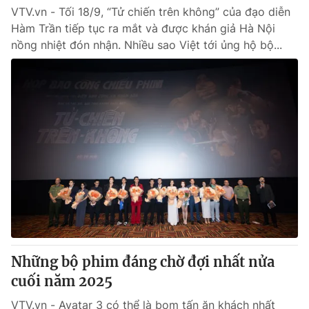
VTV.vn - Tối 18/9, “Tử chiến trên không” của đạo diễn
Hàm Trần tiếp tục ra mắt và được khán giả Hà Nội
nồng nhiệt đón nhận. Nhiều sao Việt tới ủng hộ bộ...
Những bộ phim đáng chờ đợi nhất nửa
cuối năm 2025
VTV.vn - Avatar 3 có thể là bom tấn ăn khách nhất