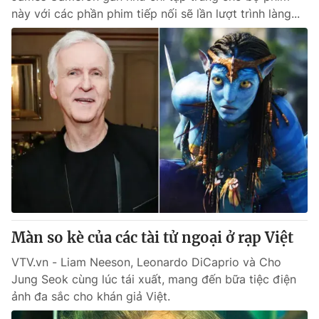
này với các phần phim tiếp nối sẽ lần lượt trình làng...
Màn so kè của các tài tử ngoại ở rạp Việt
VTV.vn - Liam Neeson, Leonardo DiCaprio và Cho
Jung Seok cùng lúc tái xuất, mang đến bữa tiệc điện
ảnh đa sắc cho khán giả Việt.