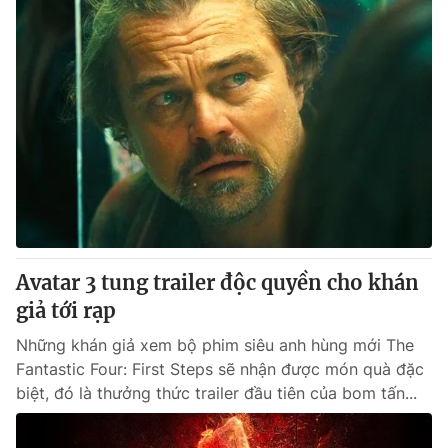
Avatar 3 tung trailer độc quyền cho khán
giả tới rạp
Những khán giả xem bộ phim siêu anh hùng mới The
Fantastic Four: First Steps sẽ nhận được món quà đặc
biệt, đó là thưởng thức trailer đầu tiên của bom tấn...