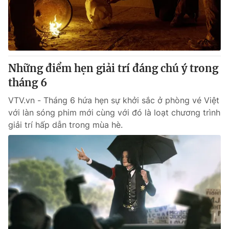
Giao lưu trực tuyến
Sản phẩm
Lịch phát sóng
Thị trường
Tư vấn
Những điểm hẹn giải trí đáng chú ý trong
Chuyên mục khác
tháng 6
Emagazine
Podcast
VTV.vn - Tháng 6 hứa hẹn sự khởi sắc ở phòng vé Việt
với làn sóng phim mới cùng với đó là loạt chương trình
Photo
Infographic
giải trí hấp dẫn trong mùa hè.
Video
Shorts video
VTV Money
VTV Thể thao
VTV Sức khoẻ
Bất động sản