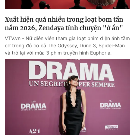
® Cấm sao chép dưới mọi hình thức nếu không có sự chấp
Xuất hiện quá nhiều trong loạt bom tấn
thuận bằng văn bản. Ghi rõ nguồn VTV.vn khi phát hành lại
năm 2026, Zendaya tính chuyện "ở ẩn"
thông tin từ website này.
VTV.vn - Nữ diễn viên tham gia loạt phim điện ảnh tầm
cỡ trong đó có cả The Odyssey, Dune 3, Spider-Man
và trở lại với mùa 3 phim truyền hình Euphoria.