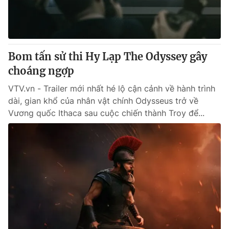
Thị trường 24h
Tấm lòng Việt
VTV4
Vươn mình bằng AI
Bom tấn sử thi Hy Lạp The Odyssey gây
VTV9
VTV8
choáng ngợp
VTV.vn - Trailer mới nhất hé lộ cận cảnh về hành trình
Liên hệ tòa soạn
English
dài, gian khổ của nhân vật chính Odysseus trở về
Vương quốc Ithaca sau cuộc chiến thành Troy để...
THỜI BÁO VTV
Theo dõi báo trên
Cơ quan chủ quản:
Đài Truyền hình Việt Nam
Cơ quan báo chí:
Thời báo VTV