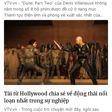
VTV.vn - "Dune: Part Two" của Denis Villeneuve không
nằm trong số 8 bộ phim được đề cử ở hạng mục
Thành tựu điện ảnh và phòng vé xuất sắc nhất của...
Tài tử Hollywood chia sẻ về động thái nổi
loạn nhất trong sự nghiệp
VTV.vn - Trong cuộc trò chuyện mới đây, ngôi sao