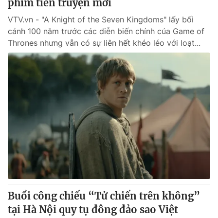
phim tiền truyện mới
VTV.vn - "A Knight of the Seven Kingdoms" lấy bối
cảnh 100 năm trước các diễn biến chính của Game of
Thrones nhưng vẫn có sự liên hết khéo léo với loạt...
Buổi công chiếu “Tử chiến trên không”
tại Hà Nội quy tụ đông đảo sao Việt