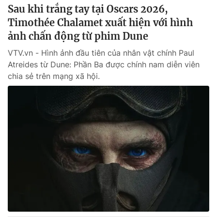
Sau khi trắng tay tại Oscars 2026,
Timothée Chalamet xuất hiện với hình
ảnh chấn động từ phim Dune
VTV.vn - Hình ảnh đầu tiên của nhân vật chính Paul
Atreides từ Dune: Phần Ba được chính nam diễn viên
chia sẻ trên mạng xã hội.