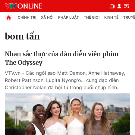
CHÍNH TRỊ
XÃ HỘI
PHÁP LUẬT
THẾ GIỚI
KINH TẾ
TRUYỀ
bom tấn
Chuyên mục
Nhan sắc thực của dàn diễn viên phim
Chính trị
The Odyssey
VTV.vn - Các ngôi sao Matt Damon, Anne Hathaway,
Xã hội
Robert Pattinson, Lupita Nyong'o... cùng đạo diễn
Christopher Nolan đã hội tụ trong buổi chụp hình...
Pháp luật
Y tế
Thế giới