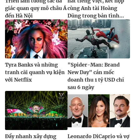
Triển lãm tương tác đa
hát tiếng Việt, kết hợp
giác quan quy mô châu Á
cùng Anh tài Hoàng
đến Hà Nội
Dũng trong bản tình...
Tyra Banks và những
"Spider-Man: Brand
tranh cãi quanh vụ kiện
New Day" cán mốc
với Netflix
doanh thu 1 tỷ USD chỉ
sau 6 ngày
Đẩy nhanh xây dựng
Leonardo DiCaprio và vợ