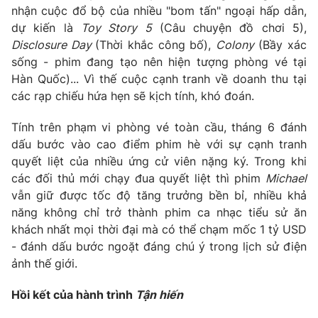
nhận cuộc đổ bộ của nhiều "bom tấn" ngoại hấp dẫn,
Photo
Infographic
dự kiến là
Toy Story 5
(Câu chuyện đồ chơi 5),
Disclosure Day
(Thời khắc công bố),
Colony
(Bầy xác
sống - phim đang tạo nên hiện tượng phòng vé tại
Video
Shorts video
Hàn Quốc)... Vì thế cuộc cạnh tranh về doanh thu tại
các rạp chiếu hứa hẹn sẽ kịch tính, khó đoán.
VTV Money
VTV Thể thao
Tính trên phạm vi phòng vé toàn cầu, tháng 6 đánh
dấu bước vào cao điểm phim hè với sự cạnh tranh
VTV Sức khoẻ
Bất động sản
quyết liệt của nhiều ứng cử viên nặng ký. Trong khi
các đối thủ mới chạy đua quyết liệt thì phim
Michael
Thị trường 24h
Tấm lòng Việt
vẫn giữ được tốc độ tăng trưởng bền bỉ, nhiều khả
năng không chỉ trở thành phim ca nhạc tiểu sử ăn
VTV4
Vươn mình bằng AI
khách nhất mọi thời đại mà có thể chạm mốc 1 tỷ USD
- đánh dấu bước ngoặt đáng chú ý trong lịch sử điện
ảnh thế giới.
VTV9
VTV8
Hồi kết của hành trình
Tận hiến
Liên hệ tòa soạn
English