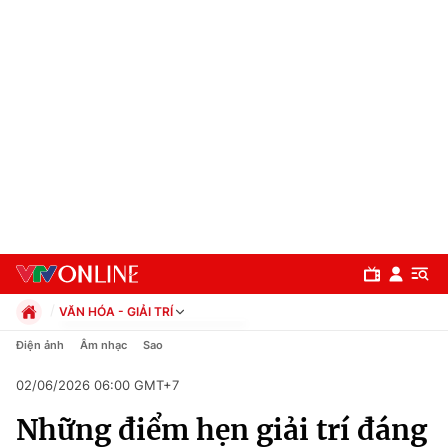
VĂN HÓA - GIẢI TRÍ
Chính trị
Điện ảnh
Âm nhạc
Sao
Xã hội
02/06/2026 06:00 GMT+7
Pháp luật
Chuyên mục
Kinh tế
Những điểm hẹn giải trí đáng
Thể thao