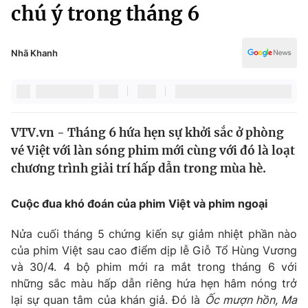
Chính trị
chú ý trong tháng 6
Truyền hình
Văn hóa - Giải trí
Xã hội
Y tế
Nhã Khanh
Đời sống
Pháp luật
Công nghệ
Giáo dục
Y tế
VTV.vn - Tháng 6 hứa hẹn sự khởi sắc ở phòng
vé Việt với làn sóng phim mới cùng với đó là loạt
Thế giới
chương trình giải trí hấp dẫn trong mùa hè.
Tin tức
Kinh tế
Cuộc đua khó đoán của phim Việt và phim ngoại
Thế giới đó đây
Tài chính
Nửa cuối tháng 5 chứng kiến sự giảm nhiệt phần nào
Dữ liệu và đời sống
Câu chuyện quốc tế
của phim Việt sau cao điểm dịp lễ Giỗ Tổ Hùng Vương
Thị trường
và 30/4. 4 bộ phim mới ra mắt trong tháng 6 với
Truyền hình
những sắc màu hấp dẫn riêng hứa hẹn hâm nóng trở
Góc doanh nghiệp
lại sự quan tâm của khán giả. Đó là
Ốc mượn hồn, Ma