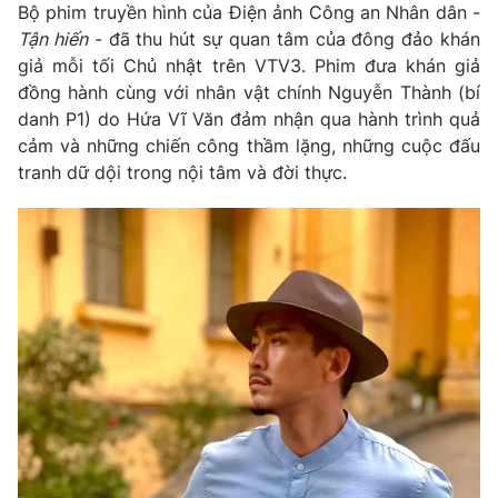
Bộ phim truyền hình của Điện ảnh Công an Nhân dân -
Tận hiến
- đã thu hút sự quan tâm của đông đảo khán
giả mỗi tối Chủ nhật trên VTV3. Phim đưa khán giả
đồng hành cùng với nhân vật chính Nguyễn Thành (bí
THỜI BÁO VTV
danh P1) do Hứa Vĩ Văn đảm nhận qua hành trình quả
cảm và những chiến công thầm lặng, những cuộc đấu
tranh dữ dội trong nội tâm và đời thực.
Theo dõi báo trên
Cơ quan chủ quản:
Đài Truyền hình Việt Nam
Cơ quan báo chí:
Thời báo VTV
Giấy phép hoạt động báo in và báo điện tử số 483/GP-BTTTT
cấp ngày 29/12/2023
Tổng Biên tập:
Vũ Thanh Thủy
Phó Tổng Biên tập:
Nguyễn Thị Mỹ Hạnh, Phạm Quốc Thắng,
Nguyễn Trọng Ninh
Tổng đài VTV:
024.38 355 931 - 024.38 355 932
Ðiện thoại Thời báo VTV:
024.66 897 897