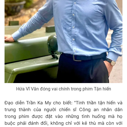
Email:
toasoan@vtv.vn
Liên hệ quảng cáo:
024-7300.7108
® Cấm sao chép dưới mọi hình thức nếu không có sự chấp
Hứa Vĩ Văn đóng vai chính trong phim Tận hiến
thuận bằng văn bản. Ghi rõ nguồn VTV.vn khi phát hành lại
thông tin từ website này.
Đạo diễn Trần Ka My cho biết: "Tinh thần tận hiến và
trung thành của người chiến sĩ Công an nhân dân
trong phim được đặt vào những tình huống mà họ
buộc phải đánh đổi, không chỉ với kẻ thù mà còn với