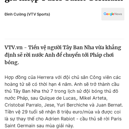
Chính trị
Truyền hình
Văn hóa - Giải trí
Đình Cường (VTV Sports)
Xã hội
Y tế
Đời sống
Pháp luật
Công nghệ
Giáo dục
VTV.vn - Tiền vệ người Tây Ban Nha vừa khẳng
Y tế
định sẽ rời nước Anh để chuyển tới Pháp chơi
bóng.
Thế giới
Hợp đồng của Herrera với đội chủ sân Công viên các
Tin tức
hoàng tử sẽ có thời hạn 4 năm. Anh sẽ trở thành cầu
Kinh tế
thủ Tây Ban Nha thứ 7 trong lịch sử đội bóng thủ đô
Thế giới đó đây
Tài chính
nước Pháp, sau Quique de Lucas,. Mikel Arteta,
Dữ liệu và đời sống
Câu chuyện quốc tế
Cristobal Parralo, Jese, Yuri Berchiche và Juan Bernat.
Thị trường
Tiền vệ 29 tuổi sẽ nhận 8 triệu euro/mùa và được coi
Truyền hình
là sự thay thế cho Adrien Rabiot - cầu thủ sẽ rời Paris
Góc doanh nghiệp
Saint Germain sau mùa giải này.