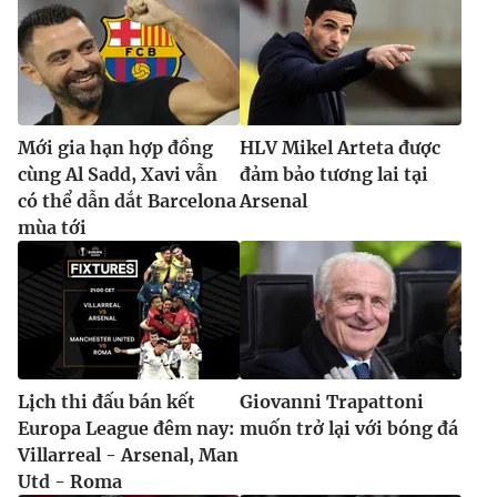
Ðiện thoại Thời báo VTV:
024.66 897 897
Email:
toasoan@vtv.vn
Liên hệ quảng cáo:
024-7300.7108
Mới gia hạn hợp đồng
HLV Mikel Arteta được
cùng Al Sadd, Xavi vẫn
đảm bảo tương lai tại
có thể dẫn dắt Barcelona
Arsenal
mùa tới
® Cấm sao chép dưới mọi hình thức nếu không có sự chấp
Lịch thi đấu bán kết
Giovanni Trapattoni
thuận bằng văn bản. Ghi rõ nguồn VTV.vn khi phát hành lại
Europa League đêm nay:
muốn trở lại với bóng đá
thông tin từ website này.
Villarreal - Arsenal, Man
Utd - Roma