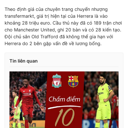
Phim VTV
Giải trí
Theo định giá của chuyên trang chuyển nhượng
Hậu trường
transfermarkt, giá trị hiện tại của Herrera là vào
Điện ảnh
Đời sống
khoảng 28 triệu euro. Cầu thủ này đã có 189 trận chơi
Nhân vật
Âm nhạc
cho Manchester United, ghi 20 bàn và có 28 kiến tạo.
Du lịch
Khán giả
Đội chủ sân Old Trafford đã không thể gia hạn với
Giáo dục
Sao
Herrera do 2 bên gặp vấn đề về lương bổng.
Làm đẹp
Giải sao mai
Tuyển sinh
Công nghệ
Chất lượng cuộc sống
Tin liên quan
Học trực tuyến
Hitech Công nghệ tương lai
Giao lưu trực tuyến
Sản phẩm
Lịch phát sóng
Thị trường
Tư vấn
Chuyên mục khác
Emagazine
Podcast