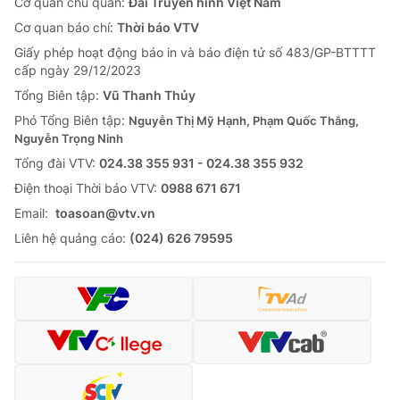
Cơ quan chủ quản:
Đài Truyền hình Việt Nam
Cơ quan báo chí:
Thời báo VTV
Giấy phép hoạt động báo in và báo điện tử số 483/GP-BTTTT
cấp ngày 29/12/2023
Tổng Biên tập:
Vũ Thanh Thủy
Phó Tổng Biên tập:
Nguyễn Thị Mỹ Hạnh, Phạm Quốc Thắng,
Nguyễn Trọng Ninh
Tổng đài VTV:
024.38 355 931 - 024.38 355 932
Ðiện thoại Thời báo VTV:
0988 671 671
Email:
toasoan@vtv.vn
Liên hệ quảng cáo:
(024) 626 79595