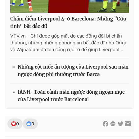
Photo
Infographic
Chấm điểm Liverpool 4-0 Barcelona: Những "Cứu
tinh" bất đắc dĩ!
Video
Shorts video
VTV.vn - Chỉ được góp mặt do các đồng đội bị chấn
thương, nhưng những phương án bất đắc dĩ như Origi
VTV Money
VTV Thể thao
và Wijnaldum đã toả sáng rực rỡ để giúp Liverpool...
VTV Sức khoẻ
Bất động sản
Những cột mốc ấn tượng của Liverpool sau màn
ngược dòng phi thường trước Barca
Thị trường 24h
Tấm lòng Việt
[ẢNH] Toàn cảnh màn ngược dòng ngoạn mục
của Liverpool trước Barcelona!
VTV4
Vươn mình bằng AI
VTV9
VTV8
0
0
Liên hệ tòa soạn
English