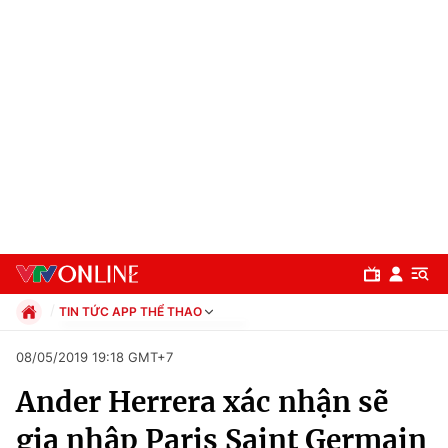
TIN TỨC APP THỂ THAO
Chính trị
08/05/2019 19:18 GMT+7
Xã hội
Ander Herrera xác nhận sẽ
Pháp luật
Chuyên mục
Kinh tế
gia nhập Paris Saint Germain
Thể thao