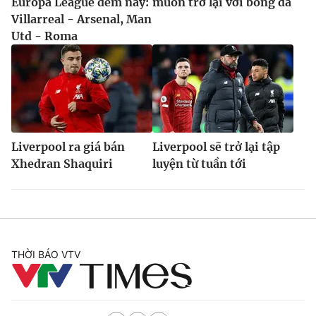
Europa League đêm nay:
muốn trở lại với bóng đá
Villarreal - Arsenal, Man
Utd - Roma
Liverpool ra giá bán
Liverpool sẽ trở lại tập
Xhedran Shaquiri
luyện từ tuần tới
THỜI BÁO VTV