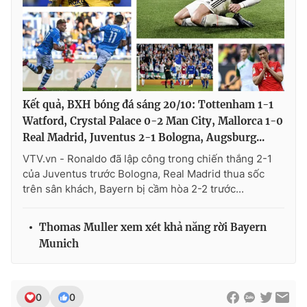
Photo
Infographic
Video
Shorts video
VTV Money
VTV Thể thao
Kết quả, BXH bóng đá sáng 20/10: Tottenham 1-1
Watford, Crystal Palace 0-2 Man City, Mallorca 1-0
Real Madrid, Juventus 2-1 Bologna, Augsburg...
VTV Sức khoẻ
Bất động sản
VTV.vn - Ronaldo đã lập công trong chiến thắng 2-1
của Juventus trước Bologna, Real Madrid thua sốc
Thị trường 24h
Tấm lòng Việt
trên sân khách, Bayern bị cầm hòa 2-2 trước...
VTV4
Vươn mình bằng AI
Thomas Muller xem xét khả năng rời Bayern
Munich
VTV9
VTV8
0
0
Liên hệ tòa soạn
English