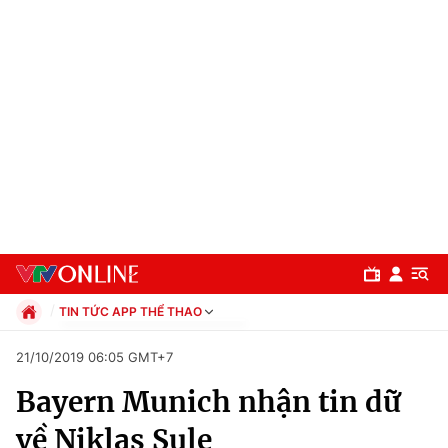
TIN TỨC APP THỂ THAO
Chính trị
21/10/2019 06:05 GMT+7
Xã hội
Bayern Munich nhận tin dữ
Pháp luật
Chuyên mục
Kinh tế
về Niklas Sule
Thể thao