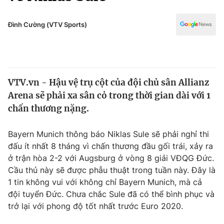
Chính trị
Truyền hình
Văn hóa - Giải trí
Đình Cường (VTV Sports)
Xã hội
Y tế
Đời sống
Pháp luật
Công nghệ
Giáo dục
VTV.vn - Hậu vệ trụ cột của đội chủ sân Allianz
Y tế
Arena sẽ phải xa sân cỏ trong thời gian dài với 1
chấn thương nặng.
Thế giới
Bayern Munich thông báo Niklas Sule sẽ phải nghỉ thi
Tin tức
đấu ít nhất 8 tháng vì chấn thương đầu gối trái, xảy ra
Kinh tế
ở trận hòa 2-2 với Augsburg ở vòng 8 giải VĐQG Đức.
Thế giới đó đây
Tài chính
Cầu thủ này sẽ được phẫu thuật trong tuần này. Đây là
Dữ liệu và đời sống
Câu chuyện quốc tế
1 tin không vui với không chỉ Bayern Munich, mà cả
Thị trường
đội tuyển Đức. Chưa chắc Sule đã có thể bình phục và
Truyền hình
trở lại với phong độ tốt nhất trước Euro 2020.
Góc doanh nghiệp