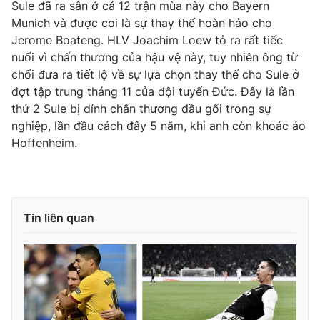
Phim VTV
Sule đã ra sân ở cả 12 trận mùa này cho Bayern
Giải trí
Munich và được coi là sự thay thế hoàn hảo cho
Hậu trường
Jerome Boateng. HLV Joachim Loew tỏ ra rất tiếc
Điện ảnh
Đời sống
nuối vì chấn thương của hậu vệ này, tuy nhiên ông từ
Nhân vật
Âm nhạc
chối đưa ra tiết lộ về sự lựa chọn thay thế cho Sule ở
Du lịch
Khán giả
đợt tập trung tháng 11 của đội tuyển Đức. Đây là lần
Giáo dục
Sao
thứ 2 Sule bị dính chấn thương đầu gối trong sự
Làm đẹp
Giải sao mai
nghiệp, lần đầu cách đây 5 năm, khi anh còn khoác áo
Tuyển sinh
Công nghệ
Hoffenheim.
Chất lượng cuộc sống
Học trực tuyến
Hitech Công nghệ tương lai
Giao lưu trực tuyến
Sản phẩm
Tin liên quan
Lịch phát sóng
Thị trường
Tư vấn
Chuyên mục khác
Emagazine
Podcast