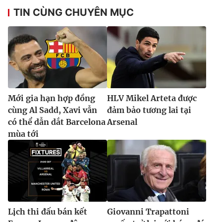
Ðiện thoại Thời báo VTV:
024.66 897 897
TIN CÙNG CHUYÊN MỤC
Email:
toasoan@vtv.vn
Liên hệ quảng cáo:
024-7300.7108
Mới gia hạn hợp đồng
HLV Mikel Arteta được
cùng Al Sadd, Xavi vẫn
đảm bảo tương lai tại
có thể dẫn dắt Barcelona
Arsenal
mùa tới
® Cấm sao chép dưới mọi hình thức nếu không có sự chấp
thuận bằng văn bản. Ghi rõ nguồn VTV.vn khi phát hành lại
thông tin từ website này.
Lịch thi đấu bán kết
Giovanni Trapattoni