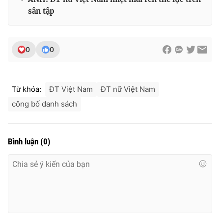
sân tập
0
0
Từ khóa:
ĐT Việt Nam
ĐT nữ Việt Nam
công bố danh sách
Bình luận
(
0
)