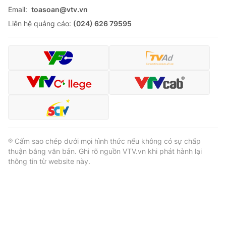
Email:
toasoan@vtv.vn
Liên hệ quảng cáo:
(024) 626 79595
® Cấm sao chép dưới mọi hình thức nếu không có sự chấp
thuận bằng văn bản. Ghi rõ nguồn VTV.vn khi phát hành lại
thông tin từ website này.