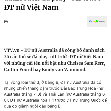
Chính trị
ĐT nữ Việt Nam
Truyền hình
Văn hóa - Giải trí
Xã hội
Y tế
PV
Đời sống
Pháp luật
Công nghệ
Giáo dục
Y tế
VTV.vn - ĐT nữ Australia đã công bố danh sách
20 cầu thủ sẽ đá play-off trước ĐT nữ Việt Nam
Thế giới
với những cái tên nổi bật như Chelsea Sam Kerr,
Tin tức
Caitlin Foord hay Emily van Vanmond.
Kinh tế
Thế giới đó đây
Tại vòng loại thứ 3, ở bảng B, ĐT nữ Australia đã có
Tài chính
Dữ liệu và đời sống
những chiến thắng đậm trước Đài Bắc Trung Hoa (nữ
Câu chuyện quốc tế
Thị trường
Australia thắng 7-0) và Thái Lan (nữ Australia thắng 6-
0); ĐT nữ Australia hoà 1-1 trước ĐT nữ Trung Quốc để
Truyền hình
Góc doanh nghiệp
qua đó giành ngôi đầu bảng B.