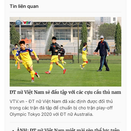
Ðiện thoại Thời báo VTV:
024.66 897 897
Tin liên quan
Email:
toasoan@vtv.vn
Liên hệ quảng cáo:
024-7300.7108
ĐT nữ Việt Nam sẽ đấu tập với các cựu cầu thủ nam
VTV.vn - ĐT nữ Việt Nam đã xác định được đối thủ
® Cấm sao chép dưới mọi hình thức nếu không có sự chấp
trong các trận đá tập để chuẩn bị cho trận play-off
thuận bằng văn bản. Ghi rõ nguồn VTV.vn khi phát hành lại
thông tin từ website này.
Olympic Tokyo 2020 với ĐT nữ Australia.
ẢNH: ĐT nữ Việt Nam miệt mài rèn thể lực trên