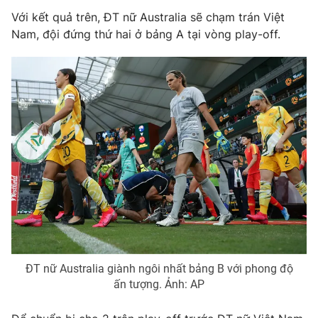
Phim VTV
Giải trí
Với kết quả trên, ĐT nữ Australia sẽ chạm trán Việt
Hậu trường
Nam, đội đứng thứ hai ở bảng A tại vòng play-off.
Điện ảnh
Đời sống
Nhân vật
Âm nhạc
Du lịch
Khán giả
Giáo dục
Sao
Làm đẹp
Giải sao mai
Tuyển sinh
Công nghệ
Chất lượng cuộc sống
Học trực tuyến
Hitech Công nghệ tương lai
Giao lưu trực tuyến
Sản phẩm
Lịch phát sóng
Thị trường
Tư vấn
ĐT nữ Australia giành ngôi nhất bảng B với phong độ
Chuyên mục khác
ấn tượng. Ảnh: AP
Emagazine
Podcast