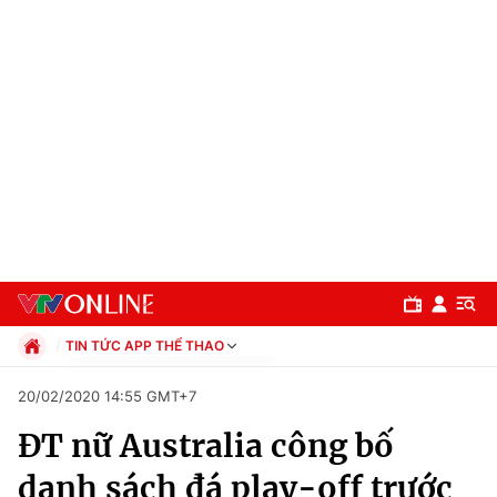
TIN TỨC APP THỂ THAO
Chính trị
20/02/2020 14:55 GMT+7
Xã hội
ĐT nữ Australia công bố
Pháp luật
Chuyên mục
Kinh tế
danh sách đá play-off trước
Thể thao