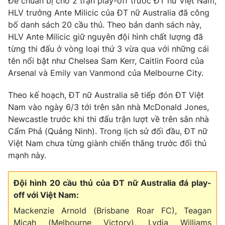
Để chuẩn bị cho 2 trận play-off trước ĐT nữ Việt Nam,
HLV trưởng Ante Milicic của ĐT nữ Australia đã công
Photo
Infographic
bố danh sách 20 cầu thủ. Theo bản danh sách này,
HLV Ante Milicic giữ nguyên đội hình chất lượng đã
Video
Shorts video
từng thi đấu ở vòng loại thứ 3 vừa qua với những cái
tên nổi bật như Chelsea Sam Kerr, Caitlin Foord của
Arsenal và Emily van Vanmond của Melbourne City.
VTV Money
VTV Thể thao
Theo kế hoạch, ĐT nữ Australia sẽ tiếp đón ĐT Việt
VTV Sức khoẻ
Bất động sản
Nam vào ngày 6/3 tới trên sân nhà McDonald Jones,
Newcastle trước khi thi đấu trận lượt về trên sân nhà
Cẩm Phả (Quảng Ninh). Trong lịch sử đối đầu, ĐT nữ
Thị trường 24h
Tấm lòng Việt
Việt Nam chưa từng giành chiến thắng trước đối thủ
mạnh này.
VTV4
Vươn mình bằng AI
Đội hình 20 cầu thủ của ĐT nữ Australia đá play-
VTV9
VTV8
off với Việt Nam:
Mackenzie Arnold (Brisbane Roar FC), Teagan
Liên hệ tòa soạn
English
Micah (Melbourne Victory), Lydia Williams