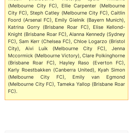
(Melbourne City FC), Ellie Carpenter (Melbourne
City FC), Steph Catley (Melbourne City FC), Caitlin
Foord (Arsenal FC), Emily Gielnik (Bayern Munich),
Katrina Gorry (Brisbane Roar FC), Elise Kellond-
THỜI BÁO VTV
Knight (Brisbane Roar FC), Alanna Kennedy (Sydney
FC), Sam Kerr (Chelsea FC), Chloe Logarzo (Bristol
City), Aivi Luik (Melbourne City FC), Jenna
Mccormick (Melbourne Victory), Clare Polkinghorne
Theo dõi báo trên
(Brisbane Roar FC), Hayley Raso (Everton FC),
Karly Roestbakken (Canberra United), Kyah Simon
Cơ quan chủ quản:
Đài Truyền hình Việt Nam
(Melbourne City FC), Emily van Egmond
Cơ quan báo chí:
Thời báo VTV
(Melbourne City FC), Tameka Yallop (Brisbane Roar
FC).
Giấy phép hoạt động báo in và báo điện tử số 483/GP-BTTTT
cấp ngày 29/12/2023
Tổng Biên tập:
Vũ Thanh Thủy
Phó Tổng Biên tập:
Nguyễn Thị Mỹ Hạnh, Phạm Quốc Thắng,
Nguyễn Trọng Ninh
Tổng đài VTV:
024.38 355 931 - 024.38 355 932