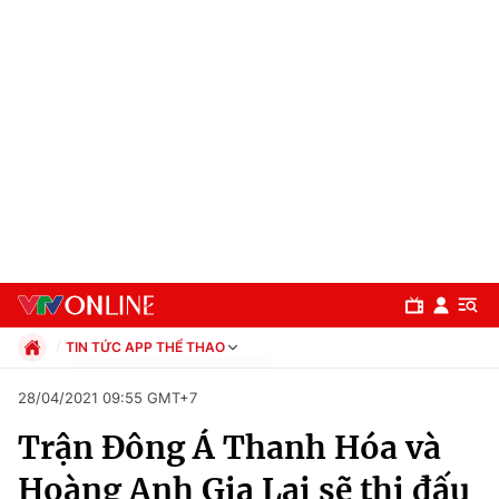
TIN TỨC APP THỂ THAO
Chính trị
28/04/2021 09:55 GMT+7
Xã hội
Trận Đông Á Thanh Hóa và
Pháp luật
Chuyên mục
Kinh tế
Hoàng Anh Gia Lai sẽ thi đấu
Thể thao