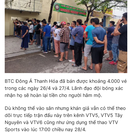
Photo
Infographic
Video
Shorts video
VTV Money
VTV Thể thao
VTV Sức khoẻ
Bất động sản
Thị trường 24h
Tấm lòng Việt
BTC Đông Á Thanh Hóa đã bán được khoảng 4.000 vé
trong các ngày 26/4 và 27/4. Lãnh đạo đội bóng xác
VTV4
Vươn mình bằng AI
nhận họ sẽ hoàn lại tiền cho người hâm mộ.
Dù không thể vào sân nhưng khán giả vẫn có thể theo
VTV9
VTV8
dõi trực tiếp trận đấu này trên kênh VTV5, VTV5 Tây
Nguyên và VTV6 cũng như ứng dụng thể thao VTV
Liên hệ tòa soạn
English
Sports vào lúc 17:00 chiều nay 28/4.