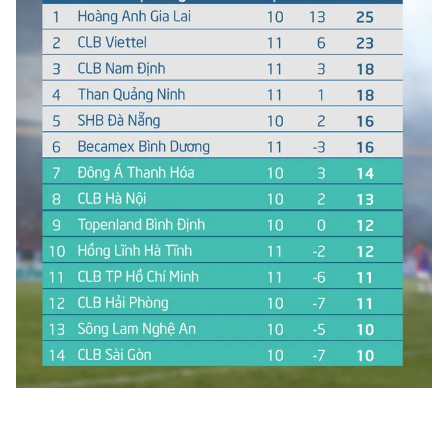
Ðiện thoại Thời báo VTV:
024.66 897 897
Email:
toasoan@vtv.vn
Liên hệ quảng cáo:
024-7300.7108
® Cấm sao chép dưới mọi hình thức nếu không có sự chấp
thuận bằng văn bản. Ghi rõ nguồn VTV.vn khi phát hành lại
thông tin từ website này.