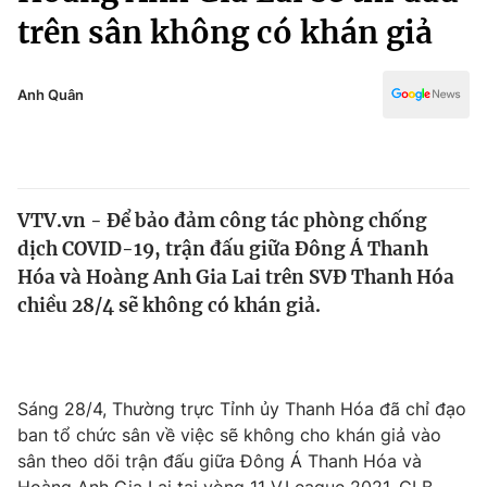
Chính trị
trên sân không có khán giả
Truyền hình
Văn hóa - Giải trí
Xã hội
Y tế
Anh Quân
Đời sống
Pháp luật
Công nghệ
Giáo dục
Y tế
VTV.vn - Để bảo đảm công tác phòng chống
dịch COVID-19, trận đấu giữa Đông Á Thanh
Thế giới
Hóa và Hoàng Anh Gia Lai trên SVĐ Thanh Hóa
Tin tức
chiều 28/4 sẽ không có khán giả.
Kinh tế
Thế giới đó đây
Tài chính
Dữ liệu và đời sống
Câu chuyện quốc tế
Sáng 28/4, Thường trực Tỉnh ủy Thanh Hóa đã chỉ đạo
Thị trường
ban tổ chức sân về việc sẽ không cho khán giả vào
Truyền hình
Góc doanh nghiệp
sân theo dõi trận đấu giữa Đông Á Thanh Hóa và