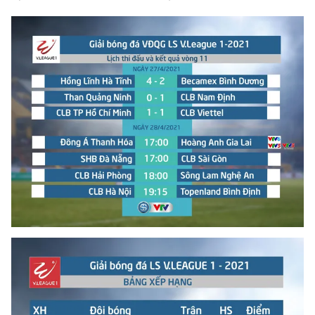
THỜI BÁO VTV
Theo dõi báo trên
Cơ quan chủ quản:
Đài Truyền hình Việt Nam
Cơ quan báo chí:
Thời báo VTV
Giấy phép hoạt động báo in và báo điện tử số 483/GP-BTTTT
cấp ngày 29/12/2023
Tổng Biên tập:
Vũ Thanh Thủy
Phó Tổng Biên tập:
Nguyễn Thị Mỹ Hạnh, Phạm Quốc Thắng,
Nguyễn Trọng Ninh
Tổng đài VTV:
024.38 355 931 - 024.38 355 932