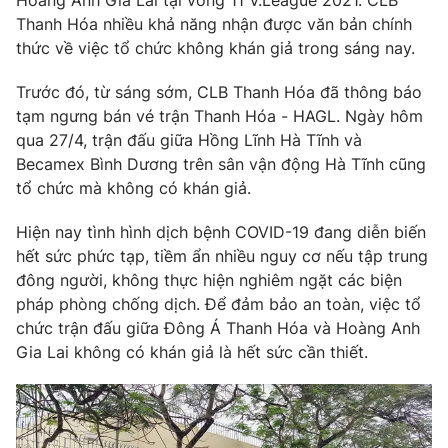
Hoàng Anh Gia Lai tại vòng 11 V.League 2021. CLB
Phim VTV
Giải trí
Thanh Hóa nhiều khả năng nhận được văn bản chính
Hậu trường
thức về việc tổ chức không khán giả trong sáng nay.
Điện ảnh
Đời sống
Nhân vật
Trước đó, từ sáng sớm, CLB Thanh Hóa đã thông báo
Âm nhạc
tạm ngưng bán vé trận Thanh Hóa - HAGL. Ngày hôm
Du lịch
Khán giả
Giáo dục
qua 27/4, trận đấu giữa Hồng Lĩnh Hà Tĩnh và
Sao
Làm đẹp
Becamex Bình Dương trên sân vận động Hà Tĩnh cũng
Giải sao mai
Tuyển sinh
tổ chức mà không có khán giả.
Công nghệ
Chất lượng cuộc sống
Học trực tuyến
Hiện nay tình hình dịch bệnh COVID-19 đang diễn biến
Hitech Công nghệ tương lai
Giao lưu trực tuyến
hết sức phức tạp, tiềm ẩn nhiều nguy cơ nếu tập trung
Sản phẩm
đông người, không thực hiện nghiêm ngặt các biện
pháp phòng chống dịch. Để đảm bảo an toàn, việc tổ
Lịch phát sóng
Thị trường
chức trận đấu giữa Đông Á Thanh Hóa và Hoàng Anh
Gia Lai không có khán giả là hết sức cần thiết.
Tư vấn
Chuyên mục khác
Emagazine
Podcast