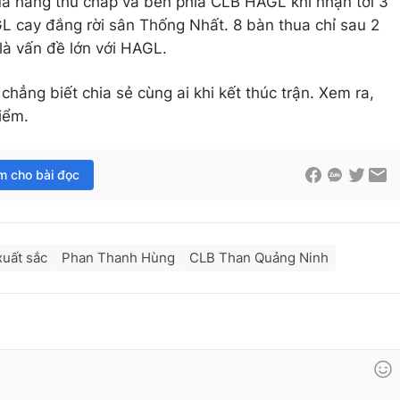
của hàng thủ chắp vá bên phía CLB HAGL khi nhận tới 3
L cay đắng rời sân Thống Nhất. 8 bàn thua chỉ sau 2
là vấn đề lớn với HAGL.
ẳng biết chia sẻ cùng ai khi kết thúc trận. Xem ra,
iểm.
im cho bài đọc
xuất sắc
Phan Thanh Hùng
CLB Than Quảng Ninh