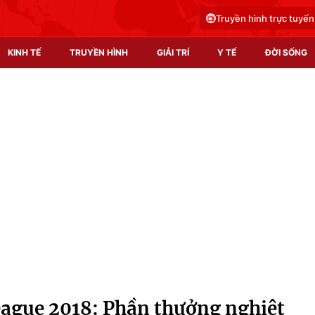
Truyền hình trực tuyến
KINH TẾ
TRUYỀN HÌNH
GIẢI TRÍ
Y TẾ
ĐỜI SỐNG
Pháp luật
Y tế
Truyền hình
Multimedia
Phim VTV
Video
Hậu trường
Shorts video
Nhân vật
Podcast
Khán giả
EMagazine
Giải sao mai
Photo
eague 2018: Phần thưởng nghiệt
Infographic