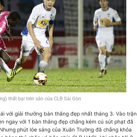
ng) thất bại trên sân của CLB Sài Gòn
 với giải thưởng bàn thắng đẹp nhất tháng 3. Vào trận
ện ngay với 1 bàn thắng đẹp chẳng kém cú sút phạt đã
. Nhưng phút lóe sáng của Xuân Trường đã chẳng khỏa