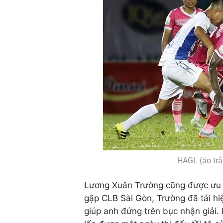
HAGL (áo trắ
Lương Xuân Trường cũng được ưu ái
gặp CLB Sài Gòn, Trường đã tái hi
giúp anh đứng trên bục nhận giải