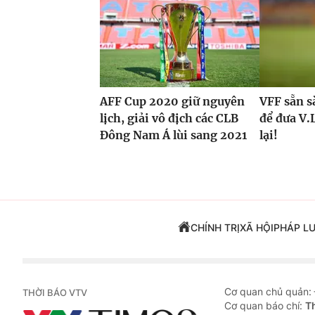
AFF Cup 2020 giữ nguyên
VFF sẵn s
lịch, giải vô địch các CLB
để đưa V.
Đông Nam Á lùi sang 2021
lại!
CHÍNH TRỊ
XÃ HỘI
PHÁP L
Cơ quan chủ quản:
THỜI BÁO VTV
Cơ quan báo chí:
T