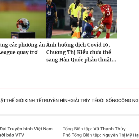
àng các phương án
Ảnh hưởng dịch Covid 19,
League quay trở
Chương Thị Kiều chưa thể
sang Hàn Quốc phẫu thuật...
UẬT
THẾ GIỚI
KINH TẾ
TRUYỀN HÌNH
GIẢI TRÍ
Y TẾ
ĐỜI SỐNG
CÔNG NG
Đài Truyền hình Việt Nam
Tổng Biên tập:
Vũ Thanh Thủy
hời báo VTV
Phó Tổng Biên tập:
Nguyễn Thị Mỹ Hạ