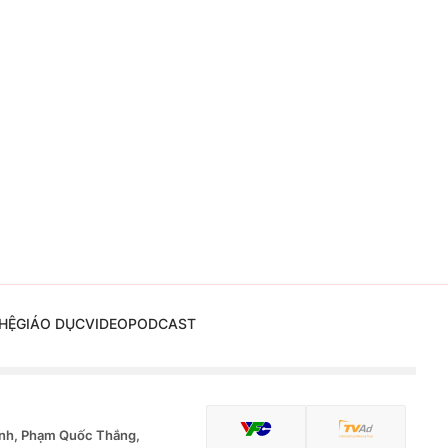
HỆ
GIÁO DỤC
VIDEO
PODCAST
nh, Phạm Quốc Thắng,