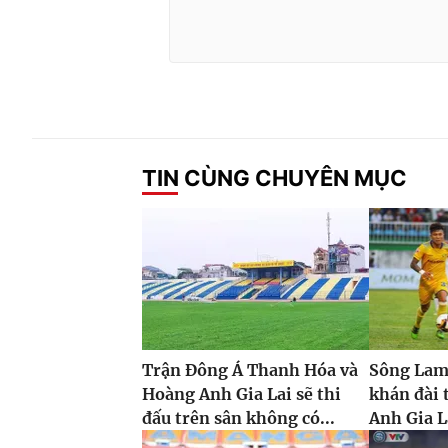
TIN CÙNG CHUYÊN MỤC
Trận Đông Á Thanh Hóa và
Sông Lam
Hoàng Anh Gia Lai sẽ thi
khán đài 
đấu trên sân không có...
Anh Gia L