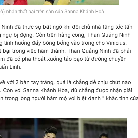
ỏ) nhận thất bại trên sân của Sanna Khánh Hoà
g Ninh đã thực sự bất ngờ khi đội chủ nhà tăng tốc tấn
g ngự bị động. Còn trên hàng công, Than Quảng Ninh
 tính huống đẩy bóng bổng vào trong cho Vinicius,
 bại trong việc hãm thành, Than Quảng Ninh đã phải
am đã có pha thoát xuống táo bạo từ đường chuyền
uấn Linh.
 về với 2 bàn tay trắng, quả là chẳng dễ chịu chút nào
. Còn với Sanna Khánh Hòa, dù chẳng được nhận giải
n trong lòng người hâm mộ với biệt danh " khắc tinh củ