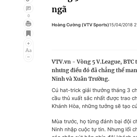
ngã
0
Hoàng Cường (VTV Sports)
15/04/2018 
Giải trí
Đời sống
Điện ảnh
Du lịch
Âm nhạc
Làm đẹp
VTV.vn - Vòng 5 V.League, BTC t
Sao
Chất lượng cuộc sốn
nhưng điều đó đã chẳng thể man
Ninh và Xuân Trường.
Cú hat-trick giải thưởng tháng 3 
cầu thủ xuất sắc nhất được trao 
Khánh Hòa, những tưởng sẽ tạo cú
Mùa trước, họ từng đánh bại đội c
Ninh nhập cuộc tự tin. Nhưng lối 