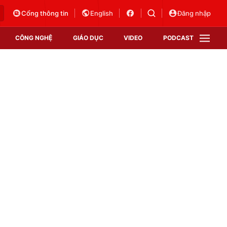
Cổng thông tin
English
Đăng nhập
CÔNG NGHỆ
GIÁO DỤC
VIDEO
PODCAST
VTV Money
VTV Thể thao
VTV Sức khoẻ
Bất động sản
Thị trường 24h
Tấm lòng Việt
Vươn mình bằng AI
VTV4
VTV8
VTV9
Lịch phát sóng
Giao lưu trực tuyến
Sự kiện