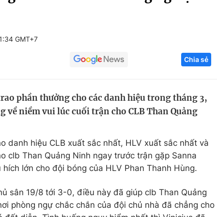
Góc ảnh
21:34 GMT+7
Giáo dục
Công nghệ
Chia sẻ
Tuyển sinh
Hitech Công ng
Học trực tuyến
Sản phẩm
rao phần thưởng cho các danh hiệu trong tháng 3,
g
Thị trường
g về niềm vui lúc cuối trận cho CLB Than Quảng
Tư vấn
cho danh hiệu CLB xuất sắc nhất, HLV xuất sắc nhất và
cho clb Than Quảng Ninh ngay trước trận gặp Sanna
 hích lớn cho đội bóng của HLV Phan Thanh Hùng.
hủ sân 19/8 tới 3-0, điều này đã giúp clb Than Quảng
chơi phòng ngự chắc chắn của đội chủ nhà đã chẳng cho