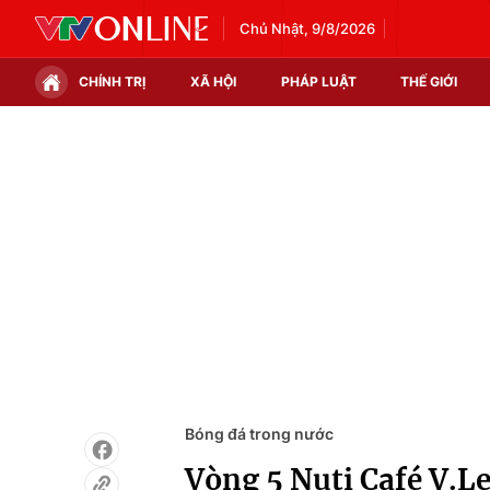
Chủ Nhật, 9/8/2026
CHÍNH TRỊ
XÃ HỘI
PHÁP LUẬT
THẾ GIỚI
Chính trị
Xã hội
Thế giới
Kinh tế
Tin tức
Tài chính
Thế giới đó đây
Thị trường
Câu chuyện quốc tế
Góc doanh nghiệp
Dữ liệu và đời sống
Bóng đá trong nước
Vòng 5 Nuti Café V.L