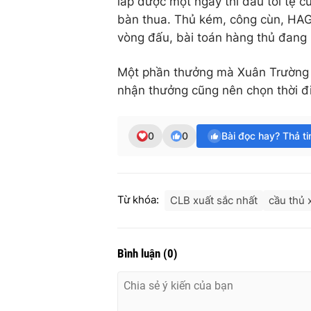
lấp được một ngày thi đấu tồi tệ 
bàn thua. Thủ kém, công cùn, HAG
vòng đấu, bài toán hàng thủ đang 
Một phần thưởng mà Xuân Trường ch
nhận thưởng cũng nên chọn thời đ
0
0
Bài đọc hay? Thả t
Từ khóa:
CLB xuất sắc nhất
cầu thủ 
Bình luận
(
0
)