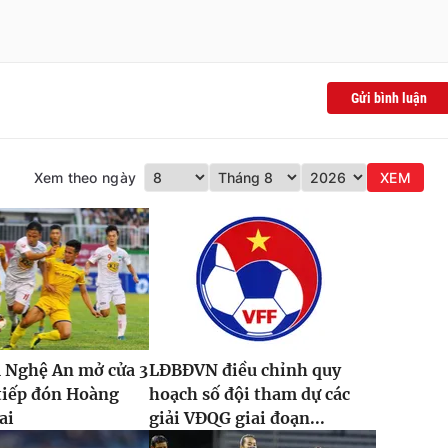
Gửi bình luận
Xem theo ngày
XEM
 Nghệ An mở cửa 3
LĐBĐVN điều chỉnh quy
tiếp đón Hoàng
hoạch số đội tham dự các
ai
giải VĐQG giai đoạn...