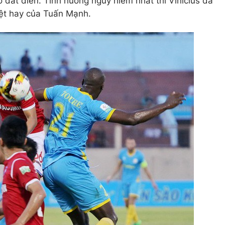
 đất diễn. Tình huống nguy hiểm nhất thì Vinicius đã
yệt hay của Tuấn Mạnh.