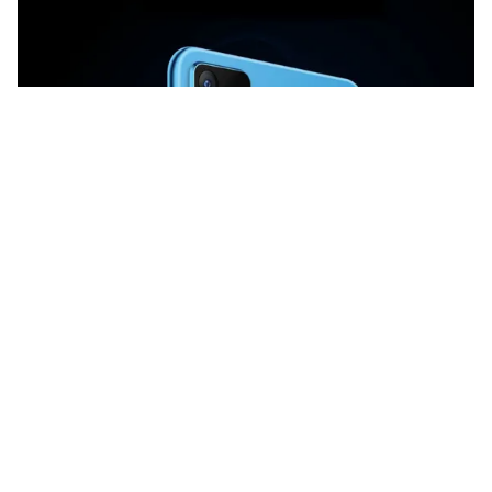
Tin mới
Video
Live
Emagazine
Trang chủ
Xem lại sự kiện ra mắt Bphone B86 - Trải
nghiệm không giới hạn
VTV.vn - Bphone B86 và Bphone B86s dự kiến sẽ lên
kệ ngày 17/5 trong khi các phiên bản Bphone B40 và
Bphone B60 sẽ được mở bán 1 tháng sau, vào ngày...