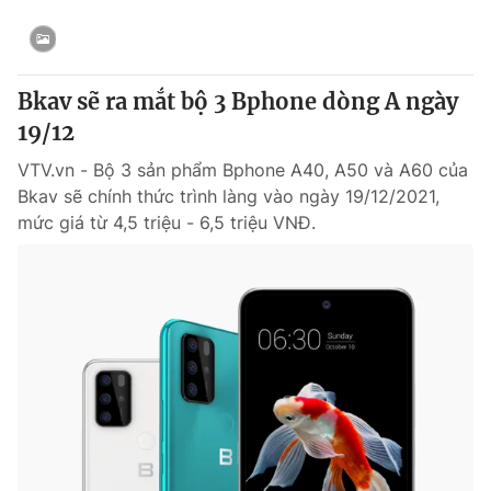
® Cấm sao chép dưới mọi hình thức nếu không có sự chấp
thuận bằng văn bản. Ghi rõ nguồn VTV.vn khi phát hành lại
Bkav sẽ ra mắt bộ 3 Bphone dòng A ngày
thông tin từ website này.
19/12
VTV.vn - Bộ 3 sản phẩm Bphone A40, A50 và A60 của
Bkav sẽ chính thức trình làng vào ngày 19/12/2021,
mức giá từ 4,5 triệu - 6,5 triệu VNĐ.