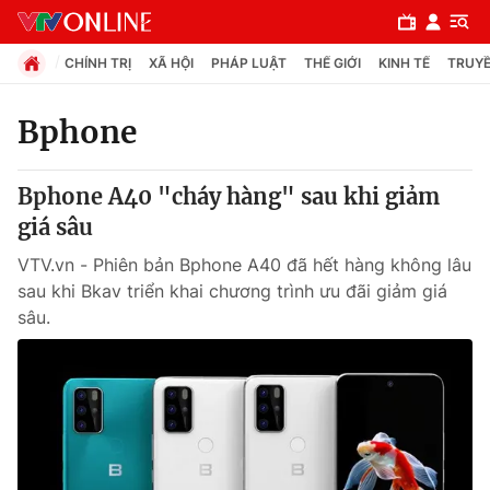
CHÍNH TRỊ
XÃ HỘI
PHÁP LUẬT
THẾ GIỚI
KINH TẾ
TRUYỀ
Bphone
Chuyên mục
Bphone A40 "cháy hàng" sau khi giảm
Chính trị
giá sâu
VTV.vn - Phiên bản Bphone A40 đã hết hàng không lâu
Xã hội
sau khi Bkav triển khai chương trình ưu đãi giảm giá
sâu.
Pháp luật
Y tế
Thế giới