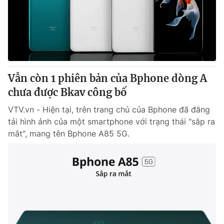
Tin tức
Kinh tế
Thế giới đó đây
Tài chính
Dữ liệu và đời sống
Câu chuyện quốc tế
Thị trường
Vẫn còn 1 phiên bản của Bphone dòng A
Truyền hình
Góc doanh nghiệp
chưa được Bkav công bố
Phim VTV
Giải trí
VTV.vn - Hiện tại, trên trang chủ của Bphone đã đăng
Hậu trường
tải hình ảnh của một smartphone với trạng thái "sắp ra
Điện ảnh
mắt", mang tên Bphone A85 5G.
Đời sống
Nhân vật
Âm nhạc
Du lịch
Khán giả
Giáo dục
Sao
Làm đẹp
Giải sao mai
Tuyển sinh
Công nghệ
Chất lượng cuộc sống
Học trực tuyến
Hitech Công nghệ tương lai