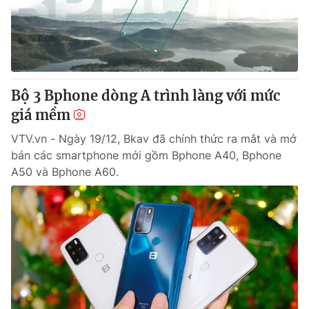
Thị trường 24h
Tấm lòng Việt
VTV4
Vươn mình bằng AI
VTV9
VTV8
Bộ 3 Bphone dòng A trình làng với mức
giá mềm
Liên hệ tòa soạn
English
VTV.vn - Ngày 19/12, Bkav đã chính thức ra mắt và mở
bán các smartphone mới gồm Bphone A40, Bphone
A50 và Bphone A60.
THỜI BÁO VTV
Theo dõi báo trên
Cơ quan chủ quản:
Đài Truyền hình Việt Nam
Cơ quan báo chí:
Thời báo VTV