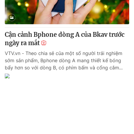
Giấy phép hoạt động báo in và báo điện tử số 483/GP-BTTTT
cấp ngày 29/12/2023
Tổng Biên tập:
Vũ Thanh Thủy
Phó Tổng Biên tập:
Nguyễn Thị Mỹ Hạnh, Phạm Quốc Thắng,
Cận cảnh Bphone dòng A của Bkav trước
Nguyễn Trọng Ninh
Tổng đài VTV:
ngày ra mắt
024.38 355 931 - 024.38 355 932
Ðiện thoại Thời báo VTV:
024.66 897 897
VTV.vn - Theo chia sẻ của một số người trải nghiệm
Email:
toasoan@vtv.vn
sớm sản phẩm, Bphone dòng A mang thiết kế bóng
Liên hệ quảng cáo:
024-7300.7108
bẩy hơn so với dòng B, có phím bấm và cổng cắm...