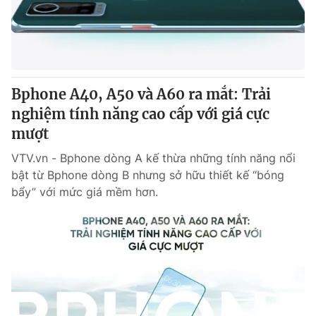
Giao lưu trực tuyến
Sản phẩm
Lịch phát sóng
Thị trường
Tư vấn
Bphone A40, A50 và A60 ra mắt: Trải
Chuyên mục khác
nghiệm tính năng cao cấp với giá cực
Emagazine
Podcast
mượt
VTV.vn - Bphone dòng A kế thừa những tính năng nổi
Photo
Infographic
bật từ Bphone dòng B nhưng sở hữu thiết kế “bóng
bẩy” với mức giá mềm hơn.
Video
Shorts video
VTV Money
VTV Thể thao
VTV Sức khoẻ
Bất động sản