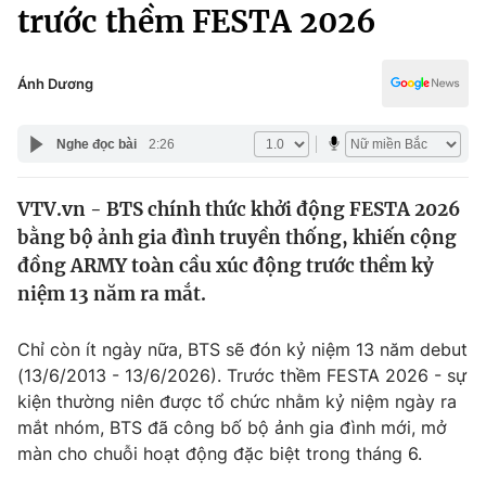
Chính trị
trước thềm FESTA 2026
Truyền hình
Văn hóa - Giải trí
Xã hội
Y tế
Ánh Dương
Đời sống
Pháp luật
Công nghệ
Nghe đọc bài
2:26
Giáo dục
Y tế
VTV.vn - BTS chính thức khởi động FESTA 2026
bằng bộ ảnh gia đình truyền thống, khiến cộng
Thế giới
đồng ARMY toàn cầu xúc động trước thềm kỷ
niệm 13 năm ra mắt.
Tin tức
Kinh tế
Thế giới đó đây
Chỉ còn ít ngày nữa, BTS sẽ đón kỷ niệm 13 năm debut
Tài chính
(13/6/2013 - 13/6/2026). Trước thềm FESTA 2026 - sự
Dữ liệu và đời sống
Câu chuyện quốc tế
kiện thường niên được tổ chức nhằm kỷ niệm ngày ra
Thị trường
mắt nhóm, BTS đã công bố bộ ảnh gia đình mới, mở
Truyền hình
Góc doanh nghiệp
màn cho chuỗi hoạt động đặc biệt trong tháng 6.