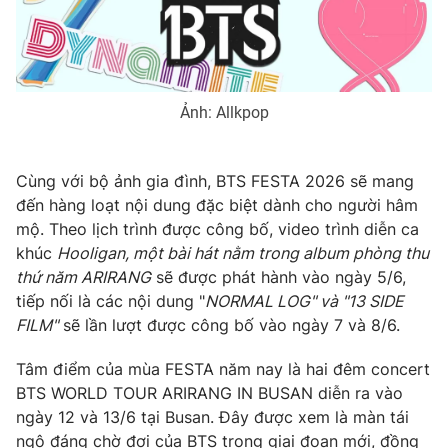
THỜI BÁO VTV
Ảnh: Allkpop
Cùng với bộ ảnh gia đình, BTS FESTA 2026 sẽ mang
Theo dõi báo trên
đến hàng loạt nội dung đặc biệt dành cho người hâm
mộ. Theo lịch trình được công bố, video trình diễn ca
Cơ quan chủ quản:
Đài Truyền hình Việt Nam
khúc
Hooligan, một bài hát nằm trong album phòng thu
thứ năm ARIRANG
sẽ được phát hành vào ngày 5/6,
Cơ quan báo chí:
Thời báo VTV
tiếp nối là các nội dung "
NORMAL LOG" và "13 SIDE
Giấy phép hoạt động báo in và báo điện tử số 483/GP-BTTTT
FILM"
sẽ lần lượt được công bố vào ngày 7 và 8/6.
cấp ngày 29/12/2023
Tổng Biên tập:
Vũ Thanh Thủy
Tâm điểm của mùa FESTA năm nay là hai đêm concert
Phó Tổng Biên tập:
Nguyễn Thị Mỹ Hạnh, Phạm Quốc Thắng,
BTS WORLD TOUR ARIRANG IN BUSAN diễn ra vào
Nguyễn Trọng Ninh
ngày 12 và 13/6 tại Busan. Đây được xem là màn tái
Tổng đài VTV:
024.38 355 931 - 024.38 355 932
ngộ đáng chờ đợi của BTS trong giai đoạn mới, đồng