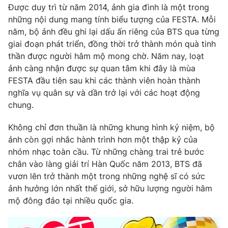
Phim VTV
Được duy trì từ năm 2014, ảnh gia đình là một trong
Giải trí
những nội dung mang tính biểu tượng của FESTA. Mỗi
Hậu trường
năm, bộ ảnh đều ghi lại dấu ấn riêng của BTS qua từng
Điện ảnh
Đời sống
Nhân vật
giai đoạn phát triển, đồng thời trở thành món quà tinh
Âm nhạc
thần được người hâm mộ mong chờ. Năm nay, loạt
Du lịch
Khán giả
ảnh càng nhận được sự quan tâm khi đây là mùa
Giáo dục
Sao
FESTA đầu tiên sau khi các thành viên hoàn thành
Làm đẹp
Giải sao mai
Tuyển sinh
nghĩa vụ quân sự và dần trở lại với các hoạt động
Công nghệ
Chất lượng cuộc sống
chung.
Học trực tuyến
Hitech Công nghệ tương lai
Không chỉ đơn thuần là những khung hình kỷ niệm, bộ
Giao lưu trực tuyến
ảnh còn gợi nhắc hành trình hơn một thập kỷ của
Sản phẩm
nhóm nhạc toàn cầu. Từ những chàng trai trẻ bước
Lịch phát sóng
Thị trường
chân vào làng giải trí Hàn Quốc năm 2013, BTS đã
vươn lên trở thành một trong những nghệ sĩ có sức
Tư vấn
ảnh hưởng lớn nhất thế giới, sở hữu lượng người hâm
Chuyên mục khác
mộ đông đảo tại nhiều quốc gia.
Emagazine
Podcast