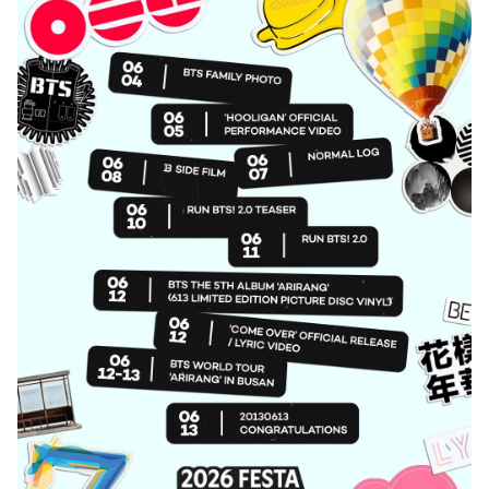
Photo
Infographic
Video
Shorts video
VTV Money
VTV Thể thao
VTV Sức khoẻ
Bất động sản
Thị trường 24h
Tấm lòng Việt
VTV4
Vươn mình bằng AI
VTV9
VTV8
Liên hệ tòa soạn
English