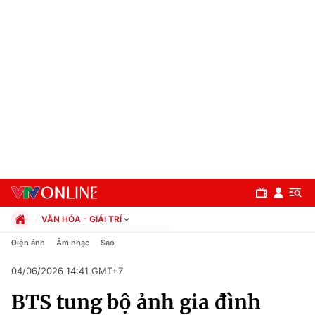
VĂN HÓA - GIẢI TRÍ
Chính trị
Điện ảnh
Âm nhạc
Sao
Xã hội
04/06/2026 14:41 GMT+7
Pháp luật
Chuyên mục
Kinh tế
BTS tung bộ ảnh gia đình
Thể thao