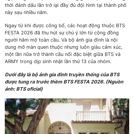
Ðiện thoại Thời báo VTV:
024.66 897 897
thời đánh dấu lần trở lại đầy đủ đội hình tại thành phố
Email:
toasoan@vtv.vn
này sau nhiều năm.
Liên hệ quảng cáo:
024-7300.7108
Ngay từ khi được công bố, các hoạt động thuộc BTS
FESTA 2026 đã thu hút sự chú ý lớn từ cộng đồng
người hâm mộ toàn cầu. Và bộ ảnh gia đình là nội
dung mở màn quen thuộc nhưng luôn giàu cảm xúc,
một lần nữa trở thành cầu nối đặc biệt giữa BTS và
ARMY trong dịp sinh nhật lần thứ 13 của nhóm.
Dưới đây là bộ ảnh gia đình truyền thống của BTS
được tung ra trước thềm BTS FESTA 2026. (Nguồn
ảnh: BTS oficial)
® Cấm sao chép dưới mọi hình thức nếu không có sự chấp
thuận bằng văn bản. Ghi rõ nguồn VTV.vn khi phát hành lại
thông tin từ website này.