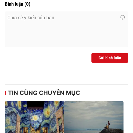
Bình luận
(
0
)
Gửi bình luận
TIN CÙNG CHUYÊN MỤC