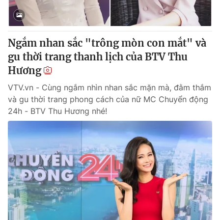
Giấy phép hoạt động báo in và báo điện tử số 483/GP-BTTTT
cấp ngày 29/12/2023
Tổng Biên tập:
Vũ Thanh Thủy
Ngắm nhan sắc "trông mòn con mắt" và
Phó Tổng Biên tập:
Nguyễn Thị Mỹ Hạnh, Phạm Quốc Thắng,
gu thời trang thanh lịch của BTV Thu
Nguyễn Trọng Ninh
Tổng đài VTV:
Hương
024.38 355 931 - 024.38 355 932
Ðiện thoại Thời báo VTV:
024.66 897 897
VTV.vn - Cùng ngắm nhìn nhan sắc mặn mà, đằm thắm
Email:
toasoan@vtv.vn
và gu thời trang phong cách của nữ MC Chuyển động
Liên hệ quảng cáo:
024-7300.7108
24h - BTV Thu Hương nhé!