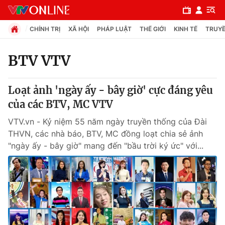
CHÍNH TRỊ
XÃ HỘI
PHÁP LUẬT
THẾ GIỚI
KINH TẾ
TRUYỀ
BTV VTV
Chuyên mục
Loạt ảnh 'ngày ấy - bây giờ' cực đáng yêu
Chính trị
của các BTV, MC VTV
VTV.vn - Kỷ niệm 55 năm ngày truyền thống của Đài
Xã hội
THVN, các nhà báo, BTV, MC đồng loạt chia sẻ ảnh
"ngày ấy - bây giờ" mang đến "bầu trời ký ức" với...
Pháp luật
Y tế
Thế giới