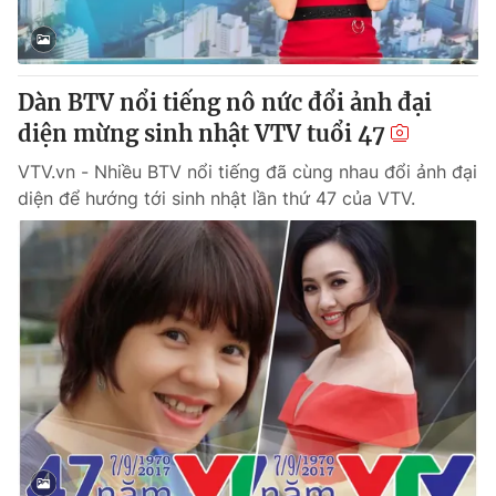
® Cấm sao chép dưới mọi hình thức nếu không có sự chấp
thuận bằng văn bản. Ghi rõ nguồn VTV.vn khi phát hành lại
Dàn BTV nổi tiếng nô nức đổi ảnh đại
thông tin từ website này.
diện mừng sinh nhật VTV tuổi 47
VTV.vn - Nhiều BTV nổi tiếng đã cùng nhau đổi ảnh đại
diện để hướng tới sinh nhật lần thứ 47 của VTV.