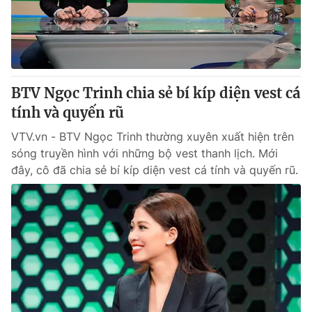
Giao lưu trực tuyến
Sản phẩm
Lịch phát sóng
Thị trường
Tư vấn
BTV Ngọc Trinh chia sẻ bí kíp diện vest cá
Chuyên mục khác
tính và quyến rũ
Emagazine
Podcast
VTV.vn - BTV Ngọc Trinh thường xuyên xuất hiện trên
sóng truyền hình với những bộ vest thanh lịch. Mới
Photo
Infographic
đây, cô đã chia sẻ bí kíp diện vest cá tính và quyến rũ.
Video
Shorts video
VTV Money
VTV Thể thao
VTV Sức khoẻ
Bất động sản