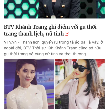
Thị trường 24h
Tấm lòng Việt
VTV4
Vươn mình bằng AI
BTV Khánh Trang ghi điểm với gu thời
VTV9
VTV8
trang thanh lịch, nữ tính
VTV.vn - Thanh lịch, quyến rũ trong tà áo dài là vậy, ở
Liên hệ tòa soạn
English
ngoài đời, BTV Thời sự 19h Khánh Trang cũng sở hữu
gu thời trang vô cùng nữ tính và thời thượng.
THỜI BÁO VTV
Theo dõi báo trên
Cơ quan chủ quản:
Đài Truyền hình Việt Nam
Cơ quan báo chí:
Thời báo VTV