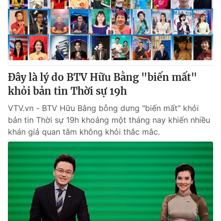
Tin tức
Kinh tế
Thế giới đó đây
Tài chính
Dữ liệu và đời sống
Câu chuyện quốc tế
Thị trường
Đây là lý do BTV Hữu Bằng "biến mất"
Truyền hình
Góc doanh nghiệp
khỏi bản tin Thời sự 19h
Phim VTV
Giải trí
VTV.vn - BTV Hữu Bằng bỗng dưng "biến mất" khỏi
Hậu trường
bản tin Thời sự 19h khoảng một tháng nay khiến nhiều
Điện ảnh
khán giả quan tâm không khỏi thắc mắc.
Đời sống
Nhân vật
Âm nhạc
Du lịch
Khán giả
Giáo dục
Sao
Làm đẹp
Giải sao mai
Tuyển sinh
Công nghệ
Chất lượng cuộc sống
Học trực tuyến
Hitech Công nghệ tương lai