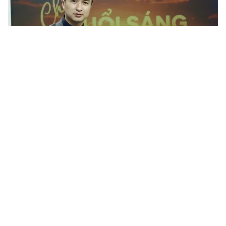
Tin mới
Video
Live
Emagazine
Trang chủ
Những nữ MC – BTV “trẻ mãi không già”
của VTV
VTV.vn - Những nữ MC – BTV VTV như Tạ Bích Loan,
Thu Uyên, Diễm Quỳnh, Thanh Hường, Châu Anh... đã
trở nên quen thuộc với khán giả và nổi tiếng bởi vẻ...