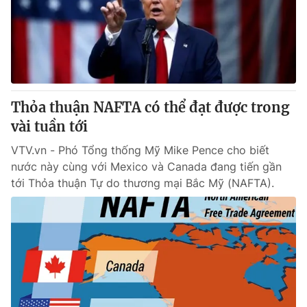
Tin tức
Kinh tế
Thế giới đó đây
Tài chính
Dữ liệu và đời sống
Câu chuyện quốc tế
Thị trường
Thỏa thuận NAFTA có thể đạt được trong
Truyền hình
Góc doanh nghiệp
vài tuần tới
Phim VTV
Giải trí
VTV.vn - Phó Tổng thống Mỹ Mike Pence cho biết
Hậu trường
nước này cùng với Mexico và Canada đang tiến gần
Điện ảnh
tới Thỏa thuận Tự do thương mại Bắc Mỹ (NAFTA).
Đời sống
Nhân vật
Âm nhạc
Du lịch
Khán giả
Giáo dục
Sao
Làm đẹp
Giải sao mai
Tuyển sinh
Công nghệ
Chất lượng cuộc sống
Học trực tuyến
Hitech Công nghệ tương lai