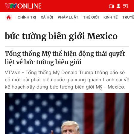
CHÍNH TRỊ
XÃ HỘI
PHÁP LUẬT
THẾ GIỚI
KINH TẾ
TRUYỀ
bức tường biên giới Mexico
Chuyên mục
Tổng thống Mỹ thể hiện động thái quyết
Chính trị
liệt về bức tường biên giới
VTV.vn - Tổng thống Mỹ Donald Trump thông báo sẽ
Xã hội
có một bài phát biểu quốc gia xung quanh tranh cãi về
kế hoạch xây dựng bức tường biên giới Mỹ - Mexico.
Pháp luật
Y tế
Thế giới