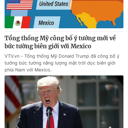
Giao lưu trực tuyến
Sản phẩm
Lịch phát sóng
Thị trường
Tư vấn
Tổng thống Mỹ công bố ý tưởng mới về
Chuyên mục khác
bức tường biên giới với Mexico
Emagazine
Podcast
VTV.vn - Tổng thống Mỹ Donald Trump đã công bố ý
tưởng bức tường năng lượng mặt trời dọc biên giới
Photo
Infographic
phía Nam với Mexico.
Video
Shorts video
VTV Money
VTV Thể thao
VTV Sức khoẻ
Bất động sản