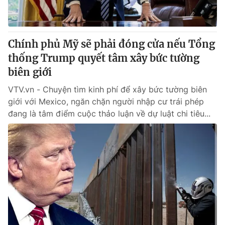
Cơ quan báo chí:
Thời báo VTV
Giấy phép hoạt động báo in và báo điện tử số 483/GP-BTTTT
cấp ngày 29/12/2023
Chính phủ Mỹ sẽ phải đóng cửa nếu Tổng
Tổng Biên tập:
Vũ Thanh Thủy
thống Trump quyết tâm xây bức tường
Phó Tổng Biên tập:
Nguyễn Thị Mỹ Hạnh, Phạm Quốc Thắng,
biên giới
Nguyễn Trọng Ninh
Tổng đài VTV:
VTV.vn - Chuyện tìm kinh phí để xây bức tường biên
024.38 355 931 - 024.38 355 932
giới với Mexico, ngăn chặn người nhập cư trái phép
Ðiện thoại Thời báo VTV:
024.66 897 897
đang là tâm điểm cuộc thảo luận về dự luật chi tiêu...
Email:
toasoan@vtv.vn
Liên hệ quảng cáo:
024-7300.7108