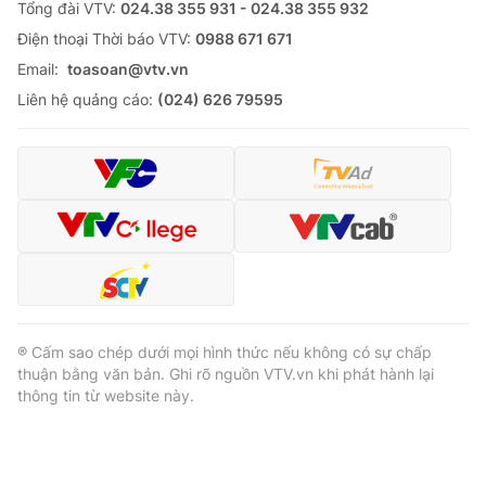
Tổng đài VTV:
024.38 355 931 - 024.38 355 932
Ðiện thoại Thời báo VTV:
0988 671 671
Email:
toasoan@vtv.vn
Liên hệ quảng cáo:
(024) 626 79595
® Cấm sao chép dưới mọi hình thức nếu không có sự chấp
thuận bằng văn bản. Ghi rõ nguồn VTV.vn khi phát hành lại
thông tin từ website này.