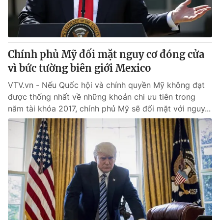
Thị trường 24h
Tấm lòng Việt
VTV4
Vươn mình bằng AI
Chính phủ Mỹ đối mặt nguy cơ đóng cửa
VTV9
VTV8
vì bức tường biên giới Mexico
VTV.vn - Nếu Quốc hội và chính quyền Mỹ không đạt
Liên hệ tòa soạn
English
được thống nhất về những khoản chi ưu tiên trong
năm tài khóa 2017, chính phủ Mỹ sẽ đối mặt với nguy...
THỜI BÁO VTV
Theo dõi báo trên
Cơ quan chủ quản:
Đài Truyền hình Việt Nam