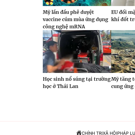
Mỹ lần đầu phê duyệt
EU đối mặ
vaccine cúm mùa ứng dụng
khí đốt t
công nghệ mRNA
Học sinh nổ súng tại trường
Mỹ tăng t
học ở Thái Lan
cung ứng
CHÍNH TRỊ
XÃ HỘI
PHÁP L