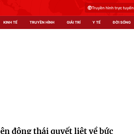
Truyền hình trực tuyến
KINH TẾ
TRUYỀN HÌNH
GIẢI TRÍ
Y TẾ
ĐỜI SỐNG
Pháp luật
Y tế
Truyền hình
Multimedia
Phim VTV
Video
Hậu trường
Shorts video
Nhân vật
Podcast
Khán giả
EMagazine
Giải sao mai
Photo
n động thái quyết liệt về bức
Infographic