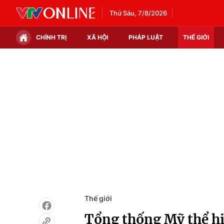
Thứ Sáu, 7/8/2026
CHÍNH TRỊ
XÃ HỘI
PHÁP LUẬT
THẾ GIỚI
Chính trị
Xã hội
Thế giới
Kinh tế
Tin tức
Tài chính
Thế giới đó đây
Thị trường
Câu chuyện quốc tế
Góc doanh nghiệp
Dữ liệu và đời sống
Thế giới
Tổng thống Mỹ thể hiệ