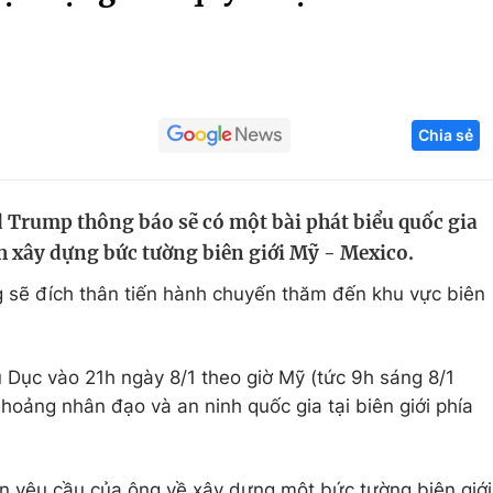
Góc ảnh
Giáo dục
Công nghệ
Chia sẻ
Tuyển sinh
Hitech Công ng
Học trực tuyến
Sản phẩm
Trump thông báo sẽ có một bài phát biểu quốc gia
g
Thị trường
h xây dựng bức tường biên giới Mỹ - Mexico.
Tư vấn
sẽ đích thân tiến hành chuyến thăm đến khu vực biên
u Dục vào 21h ngày 8/1 theo giờ Mỹ (tức 9h sáng 8/1
hoảng nhân đạo và an ninh quốc gia tại biên giới phía
ến yêu cầu của ông về xây dựng một bức tường biên giới