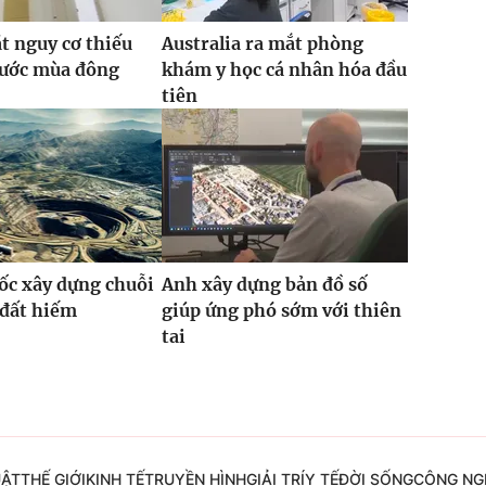
t nguy cơ thiếu
Australia ra mắt phòng
rước mùa đông
khám y học cá nhân hóa đầu
tiên
ốc xây dựng chuỗi
Anh xây dựng bản đồ số
 đất hiếm
giúp ứng phó sớm với thiên
tai
UẬT
THẾ GIỚI
KINH TẾ
TRUYỀN HÌNH
GIẢI TRÍ
Y TẾ
ĐỜI SỐNG
CÔNG NG