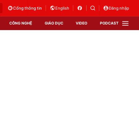
Cổng thông tin
English
Đăng nhập
CÔNG NGHỆ
GIÁO DỤC
VIDEO
PODCAST
VTV Money
VTV Thể thao
VTV Sức khoẻ
Bất động sản
Thị trường 24h
Tấm lòng Việt
Vươn mình bằng AI
VTV4
VTV8
VTV9
Lịch phát sóng
Giao lưu trực tuyến
Sự kiện