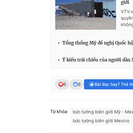
giới
VTV.v
quyền
không
Tổng thống Mỹ đề nghị Quốc hội
Ý kiến trái chiều của người dân 
0
0
Bài đọc hay? Thả t
Từ khóa:
bức tường biên giới Mỹ - Me
bức tường biên giới Mexico