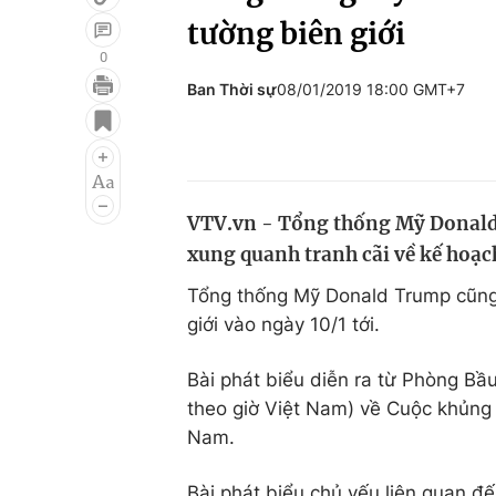
tường biên giới
0
Ban Thời sự
08/01/2019 18:00 GMT+7
Giải trí
Đời sống
Điện ảnh
Du lịch
Âm nhạc
Làm đẹp
VTV.vn - Tổng thống Mỹ Donald 
Sao
Chất lượng cuộc sốn
xung quanh tranh cãi về kế hoạc
Tổng thống Mỹ Donald Trump cũng 
giới vào ngày 10/1 tới.
Bài phát biểu diễn ra từ Phòng Bầ
theo giờ Việt Nam) về Cuộc khủng 
Nam.
Bài phát biểu chủ yếu liên quan đ