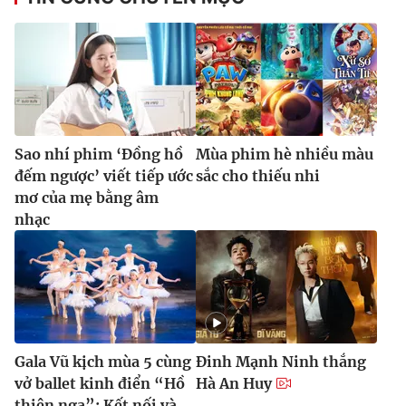
Sao nhí phim ‘Đồng hồ
Mùa phim hè nhiều màu
đếm ngược’ viết tiếp ước
sắc cho thiếu nhi
mơ của mẹ bằng âm
nhạc
Gala Vũ kịch mùa 5 cùng
Đinh Mạnh Ninh thắng
vở ballet kinh điển “Hồ
Hà An Huy
thiên nga”: Kết nối và