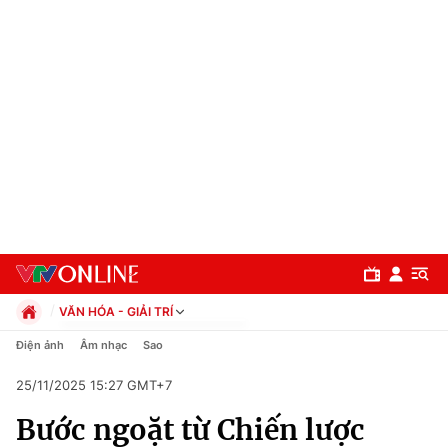
VĂN HÓA - GIẢI TRÍ
Chính trị
Điện ảnh
Âm nhạc
Sao
Xã hội
25/11/2025 15:27 GMT+7
Pháp luật
Chuyên mục
Kinh tế
Bước ngoặt từ Chiến lược
Thể thao