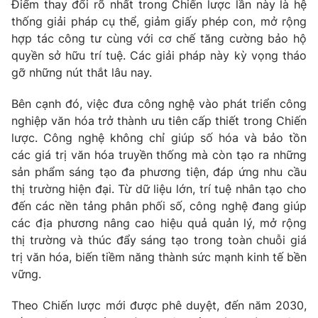
Điểm thay đổi rõ nhất trong Chiến lược lần này là hệ
thống giải pháp cụ thể, giảm giấy phép con, mở rộng
Photo
Infographic
hợp tác công tư cùng với cơ chế tăng cường bảo hộ
quyền sở hữu trí tuệ. Các giải pháp này kỳ vọng tháo
Video
Shorts video
gỡ những nút thắt lâu nay.
Bên cạnh đó, việc đưa công nghệ vào phát triển công
VTV Money
VTV Thể thao
nghiệp văn hóa trở thành ưu tiên cấp thiết trong Chiến
lược. Công nghệ không chỉ giúp số hóa và bảo tồn
VTV Sức khoẻ
Bất động sản
các giá trị văn hóa truyền thống mà còn tạo ra những
sản phẩm sáng tạo đa phương tiện, đáp ứng nhu cầu
Thị trường 24h
Tấm lòng Việt
thị trường hiện đại. Từ dữ liệu lớn, trí tuệ nhân tạo cho
đến các nền tảng phân phối số, công nghệ đang giúp
các địa phương nâng cao hiệu quả quản lý, mở rộng
VTV4
Vươn mình bằng AI
thị trường và thúc đẩy sáng tạo trong toàn chuỗi giá
trị văn hóa, biến tiềm năng thành sức mạnh kinh tế bền
VTV9
VTV8
vững.
Theo Chiến lược mới được phê duyệt, đến năm 2030,
Liên hệ tòa soạn
English