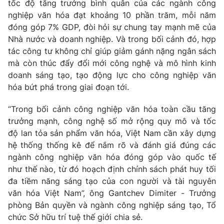
tốc độ tăng trưởng bình quân của các ngành công
nghiệp văn hóa đạt khoảng 10 phần trăm, mỗi năm
đóng góp 7% GDP, đòi hỏi sự chung tay mạnh mẽ của
Nhà nước và doanh nghiệp. Và trong bối cảnh đó, hợp
THỜI BÁO VTV
tác công tư không chỉ giúp giảm gánh nặng ngân sách
mà còn thúc đẩy đổi mới công nghệ và mô hình kinh
doanh sáng tạo, tạo động lực cho công nghiệp văn
hóa bứt phá trong giai đoạn tới.
Theo dõi báo trên
“Trong bối cảnh công nghiệp văn hóa toàn cầu tăng
trưởng mạnh, công nghệ số mở rộng quy mô và tốc
Cơ quan chủ quản:
Đài Truyền hình Việt Nam
độ lan tỏa sản phẩm văn hóa, Việt Nam cần xây dựng
Cơ quan báo chí:
Thời báo VTV
hệ thống thống kê để nắm rõ và đánh giá đúng các
Giấy phép hoạt động báo in và báo điện tử số 483/GP-BTTTT
ngành công nghiệp văn hóa đóng góp vào quốc tế
cấp ngày 29/12/2023
như thế nào, từ đó hoạch định chính sách phát huy tối
Tổng Biên tập:
Vũ Thanh Thủy
đa tiềm năng sáng tạo của con người và tài nguyên
Phó Tổng Biên tập:
Nguyễn Thị Mỹ Hạnh, Phạm Quốc Thắng,
văn hóa Việt Nam”, ông Gantchev Dimiter - Trưởng
Nguyễn Trọng Ninh
phòng Bản quyền và ngành công nghiệp sáng tạo, Tổ
Tổng đài VTV:
024.38 355 931 - 024.38 355 932
chức Sở hữu trí tuệ thế giới chia sẻ.