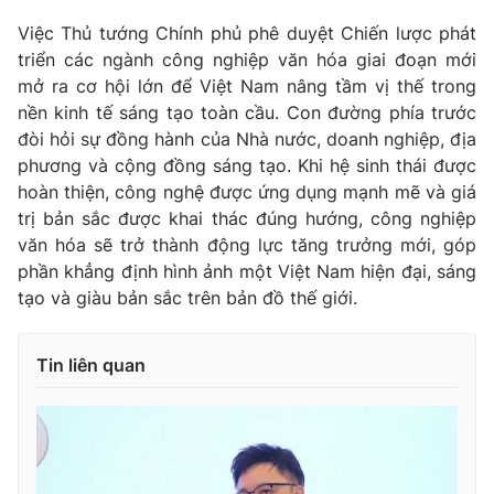
Ðiện thoại Thời báo VTV:
024.66 897 897
Việc Thủ tướng Chính phủ phê duyệt Chiến lược phát
Email:
toasoan@vtv.vn
triển các ngành công nghiệp văn hóa giai đoạn mới
Liên hệ quảng cáo:
024-7300.7108
mở ra cơ hội lớn để Việt Nam nâng tầm vị thế trong
nền kinh tế sáng tạo toàn cầu. Con đường phía trước
đòi hỏi sự đồng hành của Nhà nước, doanh nghiệp, địa
phương và cộng đồng sáng tạo. Khi hệ sinh thái được
hoàn thiện, công nghệ được ứng dụng mạnh mẽ và giá
trị bản sắc được khai thác đúng hướng, công nghiệp
văn hóa sẽ trở thành động lực tăng trưởng mới, góp
phần khẳng định hình ảnh một Việt Nam hiện đại, sáng
tạo và giàu bản sắc trên bản đồ thế giới.
Tin liên quan
® Cấm sao chép dưới mọi hình thức nếu không có sự chấp
thuận bằng văn bản. Ghi rõ nguồn VTV.vn khi phát hành lại
thông tin từ website này.