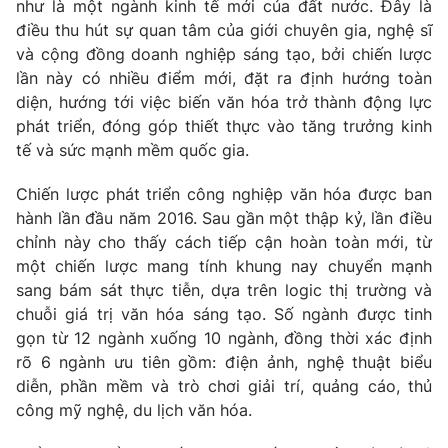
Phim VTV
như là một ngành kinh tế mới của đất nước. Đây là
Giải trí
điều thu hút sự quan tâm của giới chuyên gia, nghệ sĩ
Hậu trường
và cộng đồng doanh nghiệp sáng tạo, bởi chiến lược
Điện ảnh
lần này có nhiều điểm mới, đặt ra định hướng toàn
Đời sống
Nhân vật
diện, hướng tới việc biến văn hóa trở thành động lực
Âm nhạc
Du lịch
Khán giả
phát triển, đóng góp thiết thực vào tăng trưởng kinh
Giáo dục
Sao
tế và sức mạnh mềm quốc gia.
Làm đẹp
Giải sao mai
Tuyển sinh
Chiến lược phát triển công nghiệp văn hóa được ban
Công nghệ
Chất lượng cuộc sống
hành lần đầu năm 2016. Sau gần một thập kỷ, lần điều
Học trực tuyến
Hitech Công nghệ tương lai
chỉnh này cho thấy cách tiếp cận hoàn toàn mới, từ
Giao lưu trực tuyến
một chiến lược mang tính khung nay chuyển mạnh
Sản phẩm
sang bám sát thực tiễn, dựa trên logic thị trường và
Lịch phát sóng
chuỗi giá trị văn hóa sáng tạo. Số ngành được tinh
Thị trường
gọn từ 12 ngành xuống 10 ngành, đồng thời xác định
Tư vấn
rõ 6 ngành ưu tiên gồm: điện ảnh, nghệ thuật biểu
Chuyên mục khác
diễn, phần mềm và trò chơi giải trí, quảng cáo, thủ
công mỹ nghệ, du lịch văn hóa.
Emagazine
Podcast