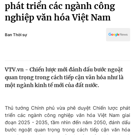
Chính trị
phát triển các ngành công
Truyền hình
nghiệp văn hóa Việt Nam
Văn hóa - Giải trí
Xã hội
Y tế
Đời sống
Ban Thời sự
Pháp luật
Công nghệ
Giáo dục
Y tế
VTV.vn - Chiến lược mới đánh dấu bước ngoặt
Thế giới
quan trọng trong cách tiếp cận văn hóa như là
Tin tức
một ngành kinh tế mới của đất nước.
Kinh tế
Thế giới đó đây
Tài chính
Dữ liệu và đời sống
Thủ tướng Chính phủ vừa phê duyệt Chiến lược phát
Câu chuyện quốc tế
Thị trường
triển các ngành công nghiệp văn hóa Việt Nam giai
đoạn 2025 - 2035, tầm nhìn đến năm 2050, đánh dấu
Truyền hình
Góc doanh nghiệp
bước ngoặt quan trọng trong cách tiếp cận văn hóa