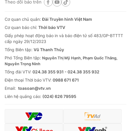
Theo dõi báo trên
Cơ quan chủ quản:
Đài Truyền hình Việt Nam
Cơ quan báo chí:
Thời báo VTV
Giấy phép hoạt động báo in và báo điện tử số 483/GP-BTTTT
cấp ngày 29/12/2023
Tổng Biên tập:
Vũ Thanh Thủy
Phó Tổng Biên tập:
Nguyễn Thị Mỹ Hạnh, Phạm Quốc Thắng,
Nguyễn Trọng Ninh
Tổng đài VTV:
024.38 355 931 - 024.38 355 932
Ðiện thoại Thời báo VTV:
0988 671 671
Email:
toasoan@vtv.vn
Liên hệ quảng cáo:
(024) 626 79595