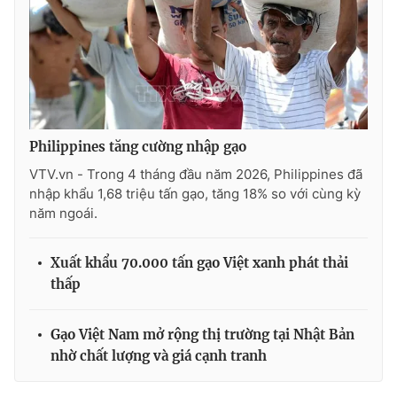
Ðiện thoại Thời báo VTV:
024.66 897 897
Email:
toasoan@vtv.vn
Liên hệ quảng cáo:
024-7300.7108
Philippines tăng cường nhập gạo
VTV.vn - Trong 4 tháng đầu năm 2026, Philippines đã
nhập khẩu 1,68 triệu tấn gạo, tăng 18% so với cùng kỳ
năm ngoái.
Xuất khẩu 70.000 tấn gạo Việt xanh phát thải
thấp
® Cấm sao chép dưới mọi hình thức nếu không có sự chấp
thuận bằng văn bản. Ghi rõ nguồn VTV.vn khi phát hành lại
Gạo Việt Nam mở rộng thị trường tại Nhật Bản
thông tin từ website này.
nhờ chất lượng và giá cạnh tranh