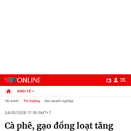
KINH TẾ
Chính trị
Tài chính
Thị trường
Góc doanh nghiệp
Xã hội
24/05/2026 17:18 GMT+7
Pháp luật
Chuyên mục
Kinh tế
Cà phê, gạo đồng loạt tăng
Thể thao