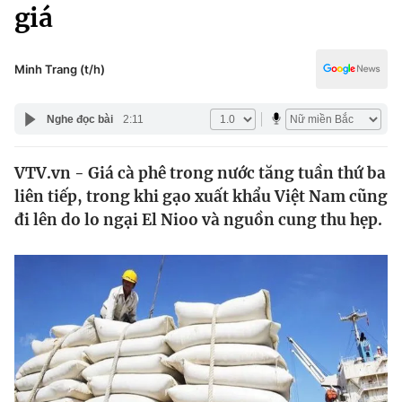
Chính trị
giá
Truyền hình
Văn hóa - Giải trí
Xã hội
Y tế
Minh Trang (t/h)
Đời sống
Pháp luật
Công nghệ
Nghe đọc bài
2:11
Giáo dục
Y tế
VTV.vn - Giá cà phê trong nước tăng tuần thứ ba
liên tiếp, trong khi gạo xuất khẩu Việt Nam cũng
Thế giới
đi lên do lo ngại El Nioo và nguồn cung thu hẹp.
Tin tức
Kinh tế
Thế giới đó đây
Tài chính
Dữ liệu và đời sống
Câu chuyện quốc tế
Thị trường
Truyền hình
Góc doanh nghiệp