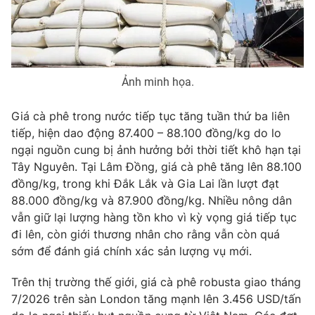
Phim VTV
Giải trí
Hậu trường
Điện ảnh
Đời sống
Nhân vật
Âm nhạc
Ảnh minh họa.
Du lịch
Khán giả
Giáo dục
Sao
Làm đẹp
Giải sao mai
Giá cà phê trong nước tiếp tục tăng tuần thứ ba liên
Tuyển sinh
tiếp, hiện dao động 87.400 – 88.100 đồng/kg do lo
Công nghệ
Chất lượng cuộc sống
ngại nguồn cung bị ảnh hưởng bởi thời tiết khô hạn tại
Học trực tuyến
Hitech Công nghệ tương lai
Tây Nguyên. Tại Lâm Đồng, giá cà phê tăng lên 88.100
Giao lưu trực tuyến
đồng/kg, trong khi Đắk Lắk và Gia Lai lần lượt đạt
Sản phẩm
88.000 đồng/kg và 87.900 đồng/kg. Nhiều nông dân
vẫn giữ lại lượng hàng tồn kho vì kỳ vọng giá tiếp tục
Lịch phát sóng
Thị trường
đi lên, còn giới thương nhân cho rằng vẫn còn quá
Tư vấn
sớm để đánh giá chính xác sản lượng vụ mới.
Chuyên mục khác
Trên thị trường thế giới, giá cà phê robusta giao tháng
Emagazine
Podcast
7/2026 trên sàn London tăng mạnh lên 3.456 USD/tấn