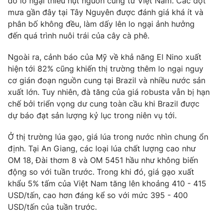
do lo ngại thiếu hụt nguồn cung từ Việt Nam. Các đợt
mưa gần đây tại Tây Nguyên được đánh giá khá ít và
Photo
Infographic
phân bố không đều, làm dấy lên lo ngại ảnh hưởng
đến quá trình nuôi trái của cây cà phê.
Video
Shorts video
Ngoài ra, cảnh báo của Mỹ về khả năng El Nino xuất
hiện tới 82% cũng khiến thị trường thêm lo ngại nguy
VTV Money
VTV Thể thao
cơ gián đoạn nguồn cung tại Brazil và nhiều nước sản
xuất lớn. Tuy nhiên, đà tăng của giá robusta vẫn bị hạn
VTV Sức khoẻ
Bất động sản
chế bởi triển vọng dư cung toàn cầu khi Brazil được
dự báo đạt sản lượng kỷ lục trong niên vụ tới.
Thị trường 24h
Tấm lòng Việt
Ở thị trường lúa gạo, giá lúa trong nước nhìn chung ổn
định. Tại An Giang, các loại lúa chất lượng cao như
VTV4
Vươn mình bằng AI
OM 18, Đài thơm 8 và OM 5451 hầu như không biến
động so với tuần trước. Trong khi đó, giá gạo xuất
khẩu 5% tấm của Việt Nam tăng lên khoảng 410 - 415
VTV9
VTV8
USD/tấn, cao hơn đáng kể so với mức 395 - 400
USD/tấn của tuần trước.
Liên hệ tòa soạn
English