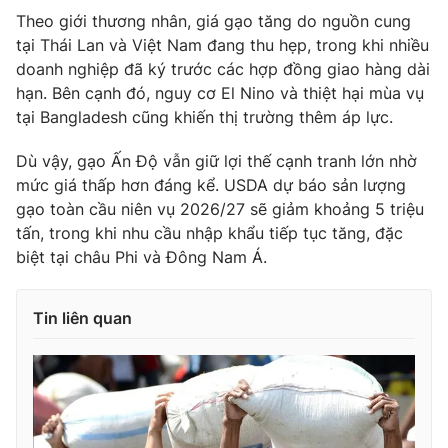
Theo giới thương nhân, giá gạo tăng do nguồn cung
tại Thái Lan và Việt Nam đang thu hẹp, trong khi nhiều
doanh nghiệp đã ký trước các hợp đồng giao hàng dài
hạn. Bên cạnh đó, nguy cơ El Nino và thiệt hại mùa vụ
THỜI BÁO VTV
tại Bangladesh cũng khiến thị trường thêm áp lực.
Dù vậy, gạo Ấn Độ vẫn giữ lợi thế cạnh tranh lớn nhờ
mức giá thấp hơn đáng kể. USDA dự báo sản lượng
Theo dõi báo trên
gạo toàn cầu niên vụ 2026/27 sẽ giảm khoảng 5 triệu
tấn, trong khi nhu cầu nhập khẩu tiếp tục tăng, đặc
Cơ quan chủ quản:
Đài Truyền hình Việt Nam
biệt tại châu Phi và Đông Nam Á.
Cơ quan báo chí:
Thời báo VTV
Giấy phép hoạt động báo in và báo điện tử số 483/GP-BTTTT
Tin liên quan
cấp ngày 29/12/2023
Tổng Biên tập:
Vũ Thanh Thủy
Phó Tổng Biên tập:
Nguyễn Thị Mỹ Hạnh, Phạm Quốc Thắng,
Nguyễn Trọng Ninh
Tổng đài VTV:
024.38 355 931 - 024.38 355 932