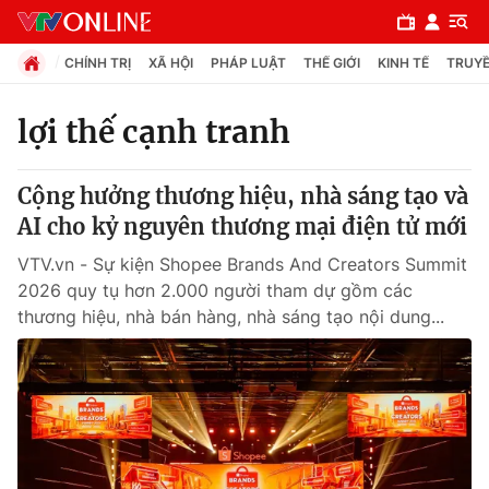
CHÍNH TRỊ
XÃ HỘI
PHÁP LUẬT
THẾ GIỚI
KINH TẾ
TRUYỀ
lợi thế cạnh tranh
Chuyên mục
Cộng hưởng thương hiệu, nhà sáng tạo và
Chính trị
AI cho kỷ nguyên thương mại điện tử mới
VTV.vn - Sự kiện Shopee Brands And Creators Summit
Xã hội
2026 quy tụ hơn 2.000 người tham dự gồm các
thương hiệu, nhà bán hàng, nhà sáng tạo nội dung...
Pháp luật
Y tế
Thế giới