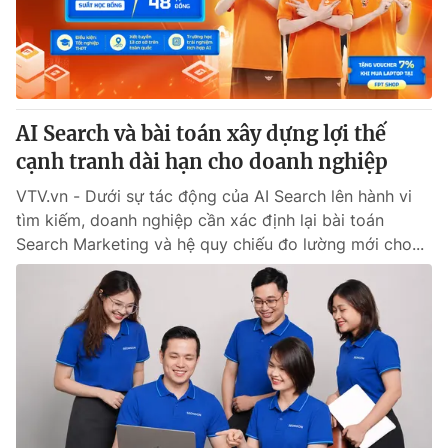
Giao lưu trực tuyến
Sản phẩm
Lịch phát sóng
Thị trường
Tư vấn
AI Search và bài toán xây dựng lợi thế
Chuyên mục khác
cạnh tranh dài hạn cho doanh nghiệp
Emagazine
Podcast
VTV.vn - Dưới sự tác động của AI Search lên hành vi
tìm kiếm, doanh nghiệp cần xác định lại bài toán
Photo
Infographic
Search Marketing và hệ quy chiếu đo lường mới cho...
Video
Shorts video
VTV Money
VTV Thể thao
VTV Sức khoẻ
Bất động sản