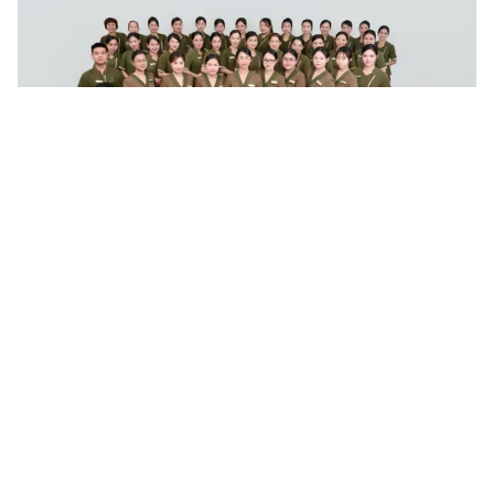
Tin mới
Video
Live
Emagazine
Trang chủ
Người Việt chi hơn 726.000 tỷ đồng cho
ngành F&B
VTV.vn - Bước sang năm 2026, thị trường F&B Việt
Nam dự báo sẽ đạt mốc 333.600 cửa hàng với tổng
doanh thu kỳ vọng chạm ngưỡng 760.000 tỷ đồng.