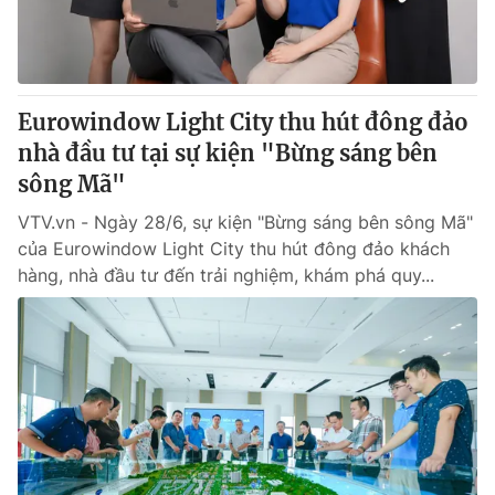
Thị trường 24h
Tấm lòng Việt
VTV4
Vươn mình bằng AI
Eurowindow Light City thu hút đông đảo
VTV9
VTV8
nhà đầu tư tại sự kiện "Bừng sáng bên
sông Mã"
Liên hệ tòa soạn
English
VTV.vn - Ngày 28/6, sự kiện "Bừng sáng bên sông Mã"
của Eurowindow Light City thu hút đông đảo khách
hàng, nhà đầu tư đến trải nghiệm, khám phá quy...
THỜI BÁO VTV
Theo dõi báo trên
Cơ quan chủ quản:
Đài Truyền hình Việt Nam
Cơ quan báo chí:
Thời báo VTV