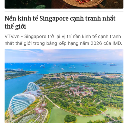
® Cấm sao chép dưới mọi hình thức nếu không có sự chấp
Nền kinh tế Singapore cạnh tranh nhất
thuận bằng văn bản. Ghi rõ nguồn VTV.vn khi phát hành lại
thế giới
thông tin từ website này.
VTV.vn - Singapore trở lại vị trí nền kinh tế cạnh tranh
nhất thế giới trong bảng xếp hạng năm 2026 của IMD.