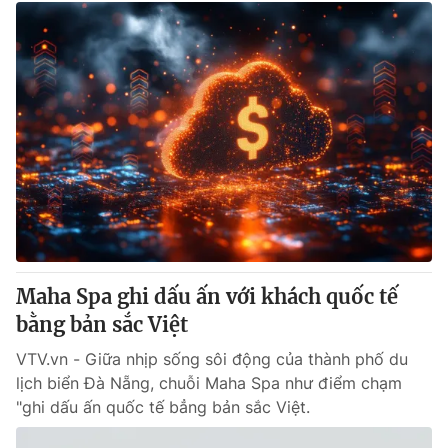
Maha Spa ghi dấu ấn với khách quốc tế
bằng bản sắc Việt
VTV.vn - Giữa nhịp sống sôi động của thành phố du
lịch biển Đà Nẵng, chuỗi Maha Spa như điểm chạm
"ghi dấu ấn quốc tế bẳng bản sắc Việt.