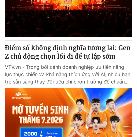
Tin tức
Kinh tế
Thế giới đó đây
Tài chính
Dữ liệu và đời sống
Câu chuyện quốc tế
Thị trường
Điểm số không định nghĩa tương lai: Gen
Truyền hình
Góc doanh nghiệp
Z chủ động chọn lối đi để tự lập sớm
Phim VTV
Giải trí
VTV.vn - Trong bối cảnh doanh nghiệp ưu tiên năng
Hậu trường
lực thực chiến và khả năng thích ứng với AI, nhiều bạn
Điện ảnh
trẻ sẵn sàng thay đổi tiêu chí chọn trường để chuẩn...
Đời sống
Nhân vật
Âm nhạc
Du lịch
Khán giả
Giáo dục
Sao
Làm đẹp
Giải sao mai
Tuyển sinh
Công nghệ
Chất lượng cuộc sống
Học trực tuyến
Hitech Công nghệ tương lai