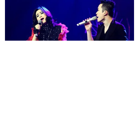
Tin mới
Video
Live
Emagazine
Trang chủ
Bằng Kiều cùng Hồng Nhung biểu diễn
xuất thần trong đêm nhạc Dương Thụ
VTV.vn - Trong đêm nhạc "Dương Thụ: Đánh thức tầm
xuân", Hồng Nhung và Bằng Kiều đã kết hợp ăn ý,
mang đến cho khán giả nhiều cảm xúc khó quên.