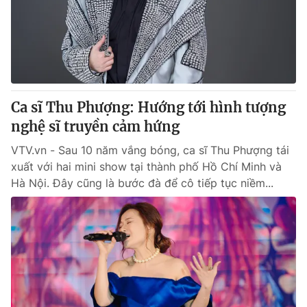
Tin tức
Kinh tế
Thế giới đó đây
Tài chính
Dữ liệu và đời sống
Câu chuyện quốc tế
Thị trường
Ca sĩ Thu Phượng: Hướng tới hình tượng
Truyền hình
Góc doanh nghiệp
nghệ sĩ truyền cảm hứng
Phim VTV
Giải trí
VTV.vn - Sau 10 năm vắng bóng, ca sĩ Thu Phượng tái
Hậu trường
xuất với hai mini show tại thành phố Hồ Chí Minh và
Điện ảnh
Hà Nội. Đây cũng là bước đà để cô tiếp tục niềm...
Đời sống
Nhân vật
Âm nhạc
Du lịch
Khán giả
Giáo dục
Sao
Làm đẹp
Giải sao mai
Tuyển sinh
Công nghệ
Chất lượng cuộc sống
Học trực tuyến
Hitech Công nghệ tương lai