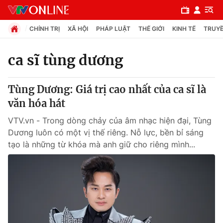
CHÍNH TRỊ
XÃ HỘI
PHÁP LUẬT
THẾ GIỚI
KINH TẾ
TRUYỀ
ca sĩ tùng dương
Chuyên mục
Tùng Dương: Giá trị cao nhất của ca sĩ là
Chính trị
văn hóa hát
VTV.vn - Trong dòng chảy của âm nhạc hiện đại, Tùng
Xã hội
Dương luôn có một vị thế riêng. Nỗ lực, bền bỉ sáng
tạo là những từ khóa mà anh giữ cho riêng mình...
Pháp luật
Y tế
Thế giới