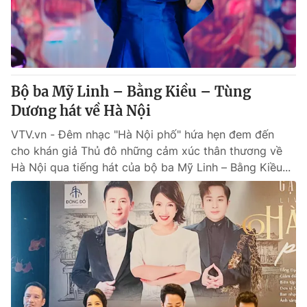
Giao lưu trực tuyến
Sản phẩm
Lịch phát sóng
Thị trường
Tư vấn
Bộ ba Mỹ Linh – Bằng Kiều – Tùng
Chuyên mục khác
Dương hát về Hà Nội
Emagazine
Podcast
VTV.vn - Đêm nhạc "Hà Nội phố" hứa hẹn đem đến
cho khán giả Thủ đô những cảm xúc thân thương về
Photo
Infographic
Hà Nội qua tiếng hát của bộ ba Mỹ Linh – Bằng Kiều...
Video
Shorts video
VTV Money
VTV Thể thao
VTV Sức khoẻ
Bất động sản