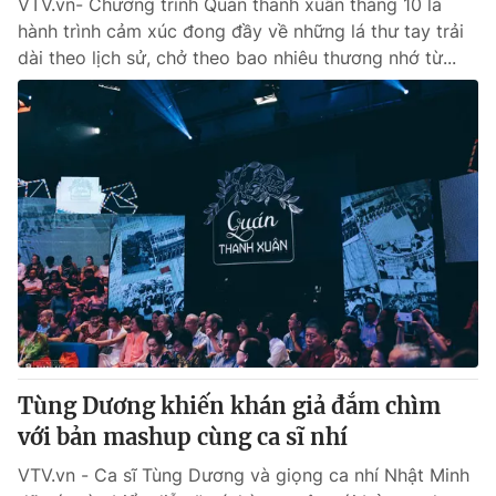
VTV.vn- Chương trình Quán thanh xuân tháng 10 là
hành trình cảm xúc đong đầy về những lá thư tay trải
dài theo lịch sử, chở theo bao nhiêu thương nhớ từ...
Tùng Dương khiến khán giả đắm chìm
với bản mashup cùng ca sĩ nhí
VTV.vn - Ca sĩ Tùng Dương và giọng ca nhí Nhật Minh