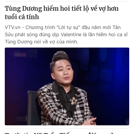
Tùng Dương hiếm hoi tiết lộ về vợ hơn
tuổi cá tính
VTV.vn - Chương trình "Lời tự sự" đầu năm mới Tân
Sửu phát sóng đúng dịp Valentine là lần hiếm hoi ca sĩ
Tùng Dương nói về vợ của mình.