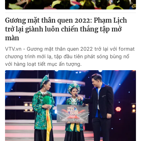
® Cấm sao chép dưới mọi hình thức nếu không có sự chấp
Gương mặt thân quen 2022: Phạm Lịch
thuận bằng văn bản. Ghi rõ nguồn VTV.vn khi phát hành lại
trở lại giành luôn chiến thắng tập mở
thông tin từ website này.
màn
VTV.vn - Gương mặt thân quen 2022 trở lại với format
chương trình mới lạ, tập đầu tiên phát sóng bùng nổ
với hàng loạt tiết mục ấn tượng.