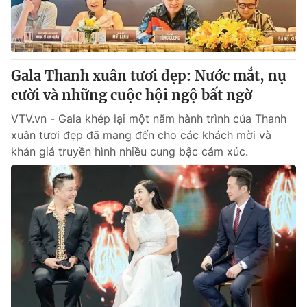
Thị trường 24h
Tấm lòng Việt
VTV4
Vươn mình bằng AI
Gala Thanh xuân tươi đẹp: Nước mắt, nụ
VTV9
VTV8
cười và những cuộc hội ngộ bất ngờ
VTV.vn - Gala khép lại một năm hành trình của Thanh
Liên hệ tòa soạn
English
xuân tươi đẹp đã mang đến cho các khách mời và
khán giả truyền hình nhiều cung bậc cảm xúc.
THỜI BÁO VTV
Theo dõi báo trên
Cơ quan chủ quản:
Đài Truyền hình Việt Nam
Cơ quan báo chí:
Thời báo VTV