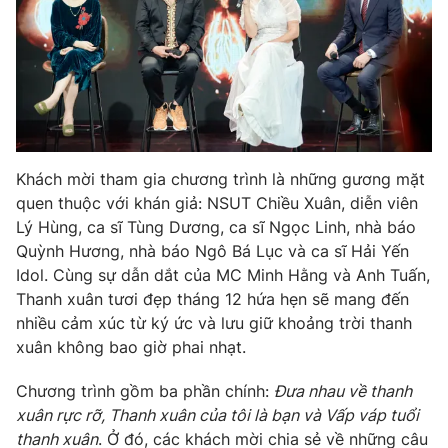
Photo
Infographic
Video
Shorts video
VTV Money
VTV Thể thao
Khách mời tham gia chương trình là những gương mặt
quen thuộc với khán giả: NSUT Chiều Xuân, diễn viên
VTV Sức khoẻ
Bất động sản
Lý Hùng, ca sĩ Tùng Dương, ca sĩ Ngọc Linh, nhà báo
Quỳnh Hương, nhà báo Ngô Bá Lục và ca sĩ Hải Yến
Thị trường 24h
Tấm lòng Việt
Idol. Cùng sự dẫn dắt của MC Minh Hằng và Anh Tuấn,
Thanh xuân tươi đẹp tháng 12 hứa hẹn sẽ mang đến
VTV4
Vươn mình bằng AI
nhiều cảm xúc từ ký ức và lưu giữ khoảng trời thanh
xuân không bao giờ phai nhạt.
VTV9
VTV8
Chương trình gồm ba phần chính:
Đưa nhau về thanh
xuân rực rỡ, Thanh xuân của tôi là bạn và Vấp váp tuổi
Liên hệ tòa soạn
English
thanh xuân
. Ở đó, các khách mời chia sẻ về những câu