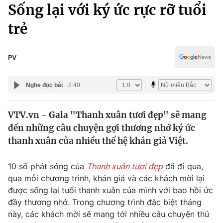
Chính trị
Sống lại với ký ức rực rỡ tuổi
Truyền hình
trẻ
Văn hóa - Giải trí
Xã hội
Y tế
Đời sống
PV
Pháp luật
Công nghệ
Giáo dục
Nghe đọc bài
2:40
Y tế
VTV.vn - Gala "Thanh xuân tươi đẹp" sẽ mang
Thế giới
đến những câu chuyện gợi thương nhớ ký ức
Tin tức
thanh xuân của nhiều thế hệ khán giả Việt.
Kinh tế
Thế giới đó đây
10 số phát sóng của
Thanh xuân tươi đẹp
đã đi qua,
Tài chính
Dữ liệu và đời sống
qua mỗi chương trình, khán giả và các khách mời lại
Câu chuyện quốc tế
Thị trường
được sống lại tuổi thanh xuân của mình với bao hồi ức
đầy thương nhớ. Trong chương trình đặc biệt tháng
Truyền hình
Góc doanh nghiệp
này, các khách mời sẽ mang tới nhiều câu chuyện thú