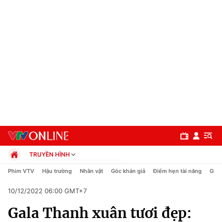
TRUYỀN HÌNH
Chính trị
Phim VTV
Hậu trường
Nhân vật
Góc khán giả
Điểm hẹn tài năng
Giải
Xã hội
10/12/2022 06:00 GMT+7
Pháp luật
Chuyên mục
Kinh tế
Gala Thanh xuân tươi đẹp:
Thể thao