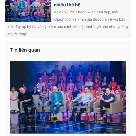
nhiều thế hệ
VTV.vn - Với Thanh xuân tươi đẹp, mỗi
khách mời và khán giả được trở về với bầu
trời đầy ắp ký ức và kỷ niệm của mình về một thời “ngõ nhỏ nhưng lòng
người rộng”.
Tin liên quan