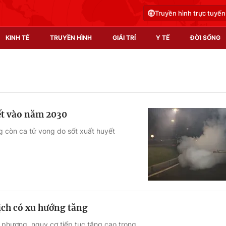
Truyền hình trực tuyến
KINH TẾ
TRUYỀN HÌNH
GIẢI TRÍ
Y TẾ
ĐỜI SỐNG
Pháp luật
Y tế
Truyền hình
Multimedia
ết vào năm 2030
Phim VTV
Video
ng còn ca tử vong do sốt xuất huyết
Hậu trường
Shorts video
Nhân vật
Podcast
Khán giả
EMagazine
Giải sao mai
Photo
ịch có xu hướng tăng
Infographic
a phương, nguy cơ tiếp tục tăng cao trong