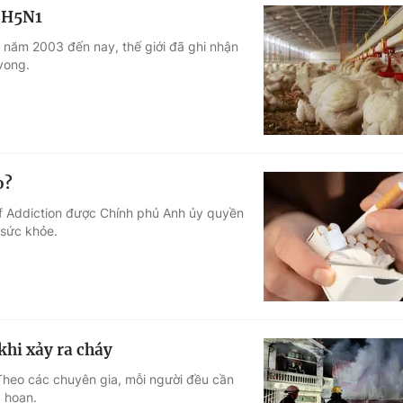
m H5N1
 năm 2003 đến nay, thế giới đã ghi nhận
vong.
o?
of Addiction được Chính phủ Anh ủy quyền
 sức khỏe.
khi xảy ra cháy
Theo các chuyên gia, mỗi người đều cần
a hoạn.