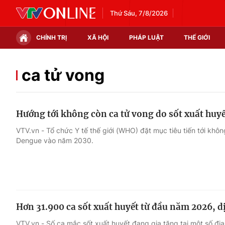
Thứ Sáu, 7/8/2026
CHÍNH TRỊ
XÃ HỘI
PHÁP LUẬT
THẾ GIỚI
Chính trị
Xã hội
ca tử vong
Thế giới
Kinh tế
Hướng tới không còn ca tử vong do sốt xuất huy
Tin tức
Tài chính
VTV.vn - Tổ chức Y tế thế giới (WHO) đặt mục tiêu tiến tới khô
Dengue vào năm 2030.
Thế giới đó đây
Thị trường
Câu chuyện quốc tế
Góc doanh nghiệp
Dữ liệu và đời sống
Hơn 31.900 ca sốt xuất huyết từ đầu năm 2026, d
VTV.vn - Số ca mắc sốt xuất huyết đang gia tăng tại một số đị