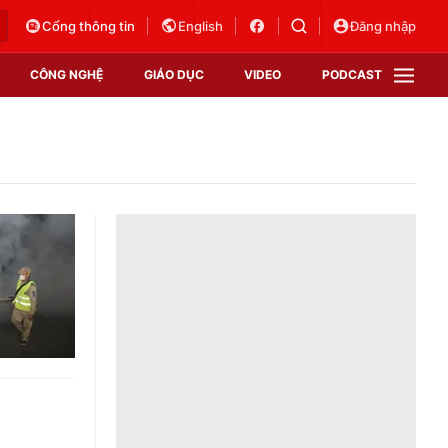
Cổng thông tin
English
Đăng nhập
CÔNG NGHỆ
GIÁO DỤC
VIDEO
PODCAST
VTV Money
VTV Thể thao
VTV Sức khoẻ
Bất động sản
Thị trường 24h
Tấm lòng Việt
Vươn mình bằng AI
VTV4
VTV8
VTV9
Lịch phát sóng
Giao lưu trực tuyến
Sự kiện