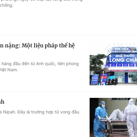
 chống.
Góc ảnh
Giáo dục
Công nghệ
Tuyển sinh
Hitech Công ng
n nặng: Một liệu pháp thế hệ
Học trực tuyến
Sản phẩm
hàng đầu đến từ Anh quốc, tiên phong
g
Thị trường
Việt Nam.
Tư vấn
ah
us Nipah. Đây là trường hợp tử vong đầu