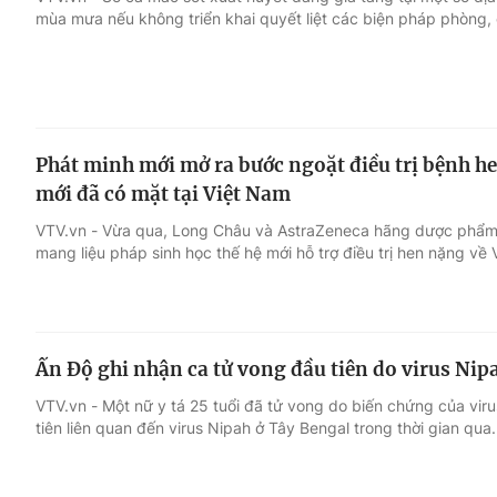
mùa mưa nếu không triển khai quyết liệt các biện pháp phòng,
Giải trí
Đời sống
Điện ảnh
Du lịch
Phát minh mới mở ra bước ngoặt điều trị bệnh he
Âm nhạc
Làm đẹp
mới đã có mặt tại Việt Nam
VTV.vn - Vừa qua, Long Châu và AstraZeneca hãng dược phẩm 
Sao
Chất lượng cuộc sốn
mang liệu pháp sinh học thế hệ mới hỗ trợ điều trị hen nặng về 
Ấn Độ ghi nhận ca tử vong đầu tiên do virus Nip
VTV.vn - Một nữ y tá 25 tuổi đã tử vong do biến chứng của vir
tiên liên quan đến virus Nipah ở Tây Bengal trong thời gian qua.