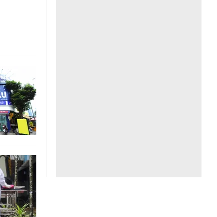
Liên hệ toà soạn
hệ tương lai