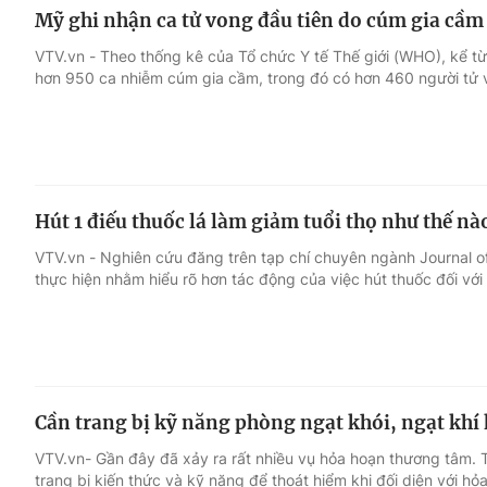
Mỹ ghi nhận ca tử vong đầu tiên do cúm gia cầ
VTV.vn - Theo thống kê của Tổ chức Y tế Thế giới (WHO), kể từ
hơn 950 ca nhiễm cúm gia cầm, trong đó có hơn 460 người tử 
Hút 1 điếu thuốc lá làm giảm tuổi thọ như thế nà
VTV.vn - Nghiên cứu đăng trên tạp chí chuyên ngành Journal 
thực hiện nhằm hiểu rõ hơn tác động của việc hút thuốc đối với
Cần trang bị kỹ năng phòng ngạt khói, ngạt khí 
VTV.vn- Gần đây đã xảy ra rất nhiều vụ hỏa hoạn thương tâm. 
trang bị kiến thức và kỹ năng để thoát hiểm khi đối diện với hỏ