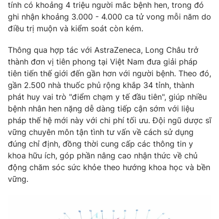
Email:
toasoan@vtv.vn
tính có khoảng 4 triệu người mắc bệnh hen, trong đó
Liên hệ quảng cáo:
024-7300.7108
ghi nhận khoảng 3.000 - 4.000 ca tử vong mỗi năm do
điều trị muộn và kiểm soát còn kém.
Thông qua hợp tác với AstraZeneca, Long Châu trở
thành đơn vị tiên phong tại Việt Nam đưa giải pháp
tiên tiến thế giới đến gần hơn với người bệnh. Theo đó,
gần 2.500 nhà thuốc phủ rộng khắp 34 tỉnh, thành
phát huy vai trò "điểm chạm y tế đầu tiên", giúp nhiều
bệnh nhân hen nặng dễ dàng tiếp cận sớm với liệu
pháp thế hệ mới này với chi phí tối ưu. Đội ngũ dược sĩ
vững chuyên môn tận tình tư vấn về cách sử dụng
đúng chỉ định, đồng thời cung cấp các thông tin y
® Cấm sao chép dưới mọi hình thức nếu không có sự chấp
khoa hữu ích, góp phần nâng cao nhận thức về chủ
thuận bằng văn bản. Ghi rõ nguồn VTV.vn khi phát hành lại
động chăm sóc sức khỏe theo hướng khoa học và bền
thông tin từ website này.
vững.