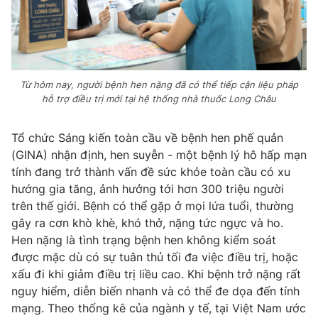
THỜI BÁO VTV
Từ hôm nay, người bệnh hen nặng đã có thể tiếp cận liệu pháp
hỗ trợ điều trị mới tại hệ thống nhà thuốc Long Châu
Theo dõi báo trên
Tổ chức Sáng kiến toàn cầu về bệnh hen phế quản
Cơ quan chủ quản:
Đài Truyền hình Việt Nam
(GINA) nhận định, hen suyễn - một bệnh lý hô hấp mạn
tính đang trở thành vấn đề sức khỏe toàn cầu có xu
Cơ quan báo chí:
Thời báo VTV
hướng gia tăng, ảnh hưởng tới hơn 300 triệu người
Giấy phép hoạt động báo in và báo điện tử số 483/GP-BTTTT
trên thế giới. Bệnh có thể gặp ở mọi lứa tuổi, thường
cấp ngày 29/12/2023
gây ra cơn khò khè, khó thở, nặng tức ngực và ho.
Tổng Biên tập:
Vũ Thanh Thủy
Hen nặng là tình trạng bệnh hen không kiểm soát
Phó Tổng Biên tập:
Nguyễn Thị Mỹ Hạnh, Phạm Quốc Thắng,
được mặc dù có sự tuân thủ tối đa việc điều trị, hoặc
Nguyễn Trọng Ninh
xấu đi khi giảm điều trị liều cao. Khi bệnh trở nặng rất
Tổng đài VTV:
024.38 355 931 - 024.38 355 932
nguy hiểm, diễn biến nhanh và có thể đe dọa đến tính
Ðiện thoại Thời báo VTV:
024.66 897 897
mạng. Theo thống kê của ngành y tế, tại Việt Nam ước