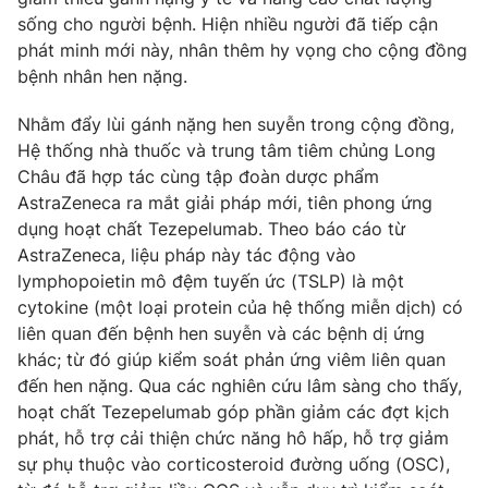
Phim VTV
Giải trí
sống cho người bệnh. Hiện nhiều người đã tiếp cận
Hậu trường
phát minh mới này, nhân thêm hy vọng cho cộng đồng
Điện ảnh
bệnh nhân hen nặng.
Đời sống
Nhân vật
Âm nhạc
Nhằm đẩy lùi gánh nặng hen suyễn trong cộng đồng,
Du lịch
Khán giả
Giáo dục
Hệ thống nhà thuốc và trung tâm tiêm chủng Long
Sao
Làm đẹp
Châu đã hợp tác cùng tập đoàn dược phẩm
Giải sao mai
Tuyển sinh
AstraZeneca ra mắt giải pháp mới, tiên phong ứng
Công nghệ
Chất lượng cuộc sống
dụng hoạt chất Tezepelumab. Theo báo cáo từ
Học trực tuyến
AstraZeneca, liệu pháp này tác động vào
Hitech Công nghệ tương lai
Giao lưu trực tuyến
lymphopoietin mô đệm tuyến ức (TSLP) là một
Sản phẩm
cytokine (một loại protein của hệ thống miễn dịch) có
liên quan đến bệnh hen suyễn và các bệnh dị ứng
Lịch phát sóng
Thị trường
khác; từ đó giúp kiểm soát phản ứng viêm liên quan
đến hen nặng. Qua các nghiên cứu lâm sàng cho thấy,
Tư vấn
hoạt chất Tezepelumab góp phần giảm các đợt kịch
Chuyên mục khác
phát, hỗ trợ cải thiện chức năng hô hấp, hỗ trợ giảm
Emagazine
Podcast
sự phụ thuộc vào corticosteroid đường uống (OSC),