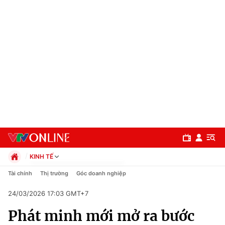
KINH TẾ
Chính trị
Tài chính
Thị trường
Góc doanh nghiệp
Xã hội
24/03/2026 17:03 GMT+7
Pháp luật
Chuyên mục
Kinh tế
Phát minh mới mở ra bước
Thể thao