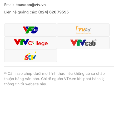
Email:
toasoan@vtv.vn
Liên hệ quảng cáo:
(024) 626 79595
® Cấm sao chép dưới mọi hình thức nếu không có sự chấp
thuận bằng văn bản. Ghi rõ nguồn VTV.vn khi phát hành lại
thông tin từ website này.