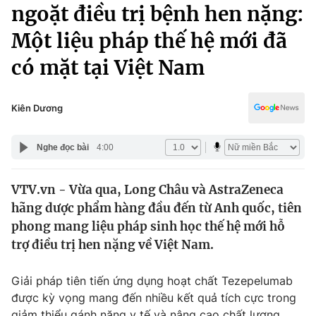
Chính trị
ngoặt điều trị bệnh hen nặng:
Truyền hình
Một liệu pháp thế hệ mới đã
Văn hóa - Giải trí
Xã hội
Y tế
có mặt tại Việt Nam
Đời sống
Pháp luật
Công nghệ
Giáo dục
Kiên Dương
Y tế
Nghe đọc bài
4:00
Thế giới
VTV.vn - Vừa qua, Long Châu và AstraZeneca
Tin tức
hãng dược phẩm hàng đầu đến từ Anh quốc, tiên
Kinh tế
Thế giới đó đây
phong mang liệu pháp sinh học thế hệ mới hỗ
Tài chính
trợ điều trị hen nặng về Việt Nam.
Dữ liệu và đời sống
Câu chuyện quốc tế
Thị trường
Giải pháp tiên tiến ứng dụng hoạt chất Tezepelumab
Truyền hình
Góc doanh nghiệp
được kỳ vọng mang đến nhiều kết quả tích cực trong
giảm thiểu gánh nặng y tế và nâng cao chất lượng