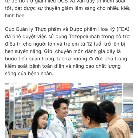
từ đó hỗ trợ giảm liều OCS và vẫn duy trì kiểm soát
tốt, đạt được sự thuyên giảm lâm sàng cho nhiều kiểu
Photo
Infographic
hình hen.
Video
Shorts video
Cục Quản lý Thực phẩm và Dược phẩm Hoa Kỳ (FDA)
đã phê duyệt việc sử dụng Tezepelumab trong hỗ trợ
điều trị cho người lớn và trẻ em từ 12 tuổi trở lên bị
VTV Money
VTV Thể thao
hen suyễn nặng. Giới chuyên môn đánh giá đây là
bước tiến quan trọng, tạo ra hướng đi đột phá trong
VTV Sức khoẻ
Bất động sản
kiểm soát bệnh toàn diện và nâng cao chất lượng
sống của bệnh nhân.
Thị trường 24h
Tấm lòng Việt
VTV4
Vươn mình bằng AI
VTV9
VTV8
Liên hệ tòa soạn
English