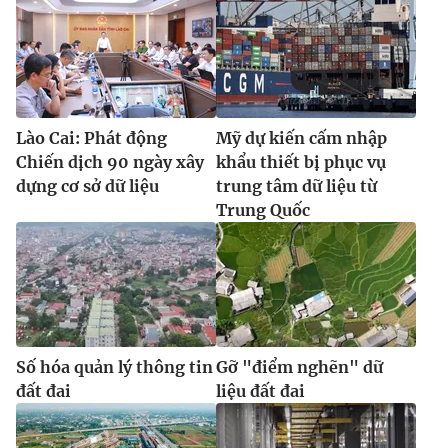
Lào Cai: Phát động
Mỹ dự kiến cấm nhập
Chiến dịch 90 ngày xây
khẩu thiết bị phục vụ
dựng cơ sở dữ liệu
trung tâm dữ liệu từ
Trung Quốc
Số hóa quản lý thông tin
Gỡ "điểm nghẽn" dữ
đất đai
liệu đất đai