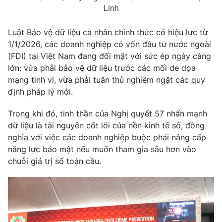
Linh
Luật Bảo vệ dữ liệu cá nhân chính thức có hiệu lực từ
1/1/2026, các doanh nghiệp có vốn đầu tư nước ngoài
THỜI BÁO VTV
(FDI) tại Việt Nam đang đối mặt với sức ép ngày càng
lớn: vừa phải bảo vệ dữ liệu trước các mối đe dọa
mạng tinh vi, vừa phải tuân thủ nghiêm ngặt các quy
định pháp lý mới.
Theo dõi báo trên
Trong khi đó, tinh thần của Nghị quyết 57 nhấn mạnh
Cơ quan chủ quản:
Đài Truyền hình Việt Nam
dữ liệu là tài nguyên cốt lõi của nền kinh tế số, đồng
nghĩa với việc các doanh nghiệp buộc phải nâng cấp
Cơ quan báo chí:
Thời báo VTV
năng lực bảo mật nếu muốn tham gia sâu hơn vào
Giấy phép hoạt động báo in và báo điện tử số 483/GP-BTTTT
chuỗi giá trị số toàn cầu.
cấp ngày 29/12/2023
Tổng Biên tập:
Vũ Thanh Thủy
Phó Tổng Biên tập:
Nguyễn Thị Mỹ Hạnh, Phạm Quốc Thắng,
Nguyễn Trọng Ninh
Tổng đài VTV:
024.38 355 931 - 024.38 355 932