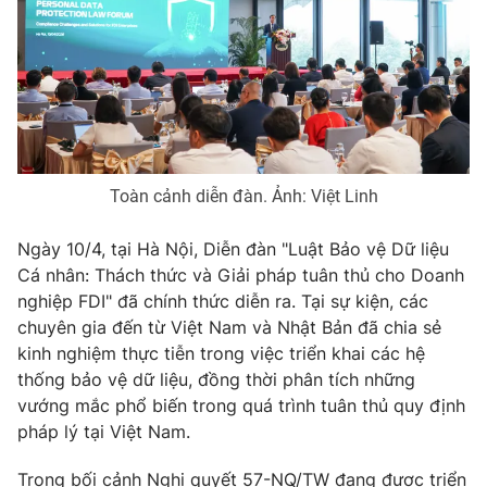
Phim VTV
Giải trí
Hậu trường
Điện ảnh
Đời sống
Nhân vật
Âm nhạc
Du lịch
Khán giả
Giáo dục
Sao
Làm đẹp
Giải sao mai
Tuyển sinh
Toàn cảnh diễn đàn. Ảnh: Việt Linh
Công nghệ
Chất lượng cuộc sống
Học trực tuyến
Ngày 10/4, tại Hà Nội, Diễn đàn "Luật Bảo vệ Dữ liệu
Hitech Công nghệ tương lai
Cá nhân: Thách thức và Giải pháp tuân thủ cho Doanh
Giao lưu trực tuyến
nghiệp FDI" đã chính thức diễn ra. Tại sự kiện, các
Sản phẩm
chuyên gia đến từ Việt Nam và Nhật Bản đã chia sẻ
Lịch phát sóng
Thị trường
kinh nghiệm thực tiễn trong việc triển khai các hệ
thống bảo vệ dữ liệu, đồng thời phân tích những
Tư vấn
vướng mắc phổ biến trong quá trình tuân thủ quy định
Chuyên mục khác
pháp lý tại Việt Nam.
Emagazine
Podcast
Trong bối cảnh Nghị quyết 57-NQ/TW đang được triển