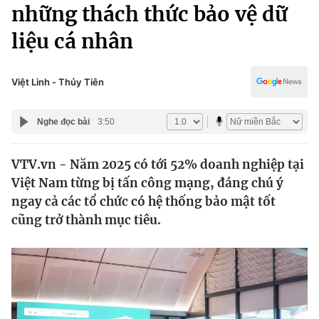
Chính trị
những thách thức bảo vệ dữ
Truyền hình
liệu cá nhân
Văn hóa - Giải trí
Xã hội
Y tế
Đời sống
Việt Linh - Thủy Tiên
Pháp luật
Công nghệ
Giáo dục
Nghe đọc bài
3:50
Y tế
VTV.vn - Năm 2025 có tới 52% doanh nghiệp tại
Thế giới
Việt Nam từng bị tấn công mạng, đáng chú ý
Tin tức
ngay cả các tổ chức có hệ thống bảo mật tốt
Kinh tế
cũng trở thành mục tiêu.
Thế giới đó đây
Tài chính
Dữ liệu và đời sống
Câu chuyện quốc tế
Thị trường
Truyền hình
Góc doanh nghiệp