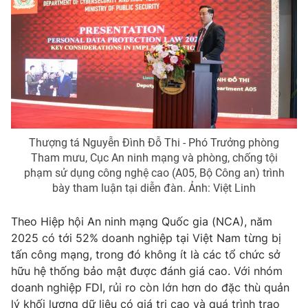
Ðiện thoại Thời báo VTV:
024.66 897 897
Email:
toasoan@vtv.vn
Liên hệ quảng cáo:
024-7300.7108
Thượng tá Nguyễn Đình Đỗ Thi - Phó Trưởng phòng
Tham mưu, Cục An ninh mạng và phòng, chống tội
phạm sử dụng công nghệ cao (A05, Bộ Công an) trình
bày tham luận tại diễn đàn. Ảnh: Việt Linh
Theo Hiệp hội An ninh mạng Quốc gia (NCA), năm
2025 có tới 52% doanh nghiệp tại Việt Nam từng bị
® Cấm sao chép dưới mọi hình thức nếu không có sự chấp
tấn công mạng, trong đó không ít là các tổ chức sở
thuận bằng văn bản. Ghi rõ nguồn VTV.vn khi phát hành lại
thông tin từ website này.
hữu hệ thống bảo mật được đánh giá cao. Với nhóm
doanh nghiệp FDI, rủi ro còn lớn hơn do đặc thù quản
lý khối lượng dữ liệu có giá trị cao và quá trình trao