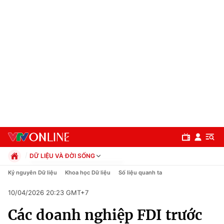
DỮ LIỆU VÀ ĐỜI SỐNG
Chính trị
Kỷ nguyên Dữ liệu
Khoa học Dữ liệu
Số liệu quanh ta
Xã hội
10/04/2026 20:23 GMT+7
Pháp luật
Chuyên mục
Kinh tế
Các doanh nghiệp FDI trước
Thể thao