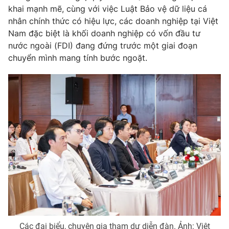
khai mạnh mẽ, cùng với việc Luật Bảo vệ dữ liệu cá
Photo
Infographic
nhân chính thức có hiệu lực, các doanh nghiệp tại Việt
Nam đặc biệt là khối doanh nghiệp có vốn đầu tư
nước ngoài (FDI) đang đứng trước một giai đoạn
Video
Shorts video
chuyển mình mang tính bước ngoặt.
VTV Money
VTV Thể thao
VTV Sức khoẻ
Bất động sản
Thị trường 24h
Tấm lòng Việt
VTV4
Vươn mình bằng AI
VTV9
VTV8
Liên hệ tòa soạn
English
Các đại biểu, chuyên gia tham dự diễn đàn. Ảnh: Việt