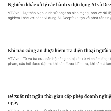
Nghiêm khắc xử lý các hành vi lợi dụng AI và Dee
VTV.vn - Dự thảo Nghị định xử phạt an ninh mạng, bảo vệ dữ li
nghiêm khắc với hành vi dùng AI, Deepfake tạo và phát tán tin 
Khi nào công an được kiểm tra điện thoại người
VTV.vn - Từ vụ ba cựu cán bộ công an bị xét xử vì chiếm đoạt ti
phạm, câu hỏi được đặt ra: khi nào được kiểm tra, khi nào là l
Đề xuất rút ngắn thời gian cấp phép doanh nghiệ
ngày
VTV.vn - NHNN đề xuất rút ngắn thời gian cấp phép doanh nghi