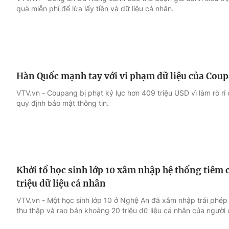
quà miễn phí để lừa lấy tiền và dữ liệu cá nhân.
Giải trí
Đời sống
Điện ảnh
Du lịch
Hàn Quốc mạnh tay với vi phạm dữ liệu của Cou
Âm nhạc
Làm đẹp
VTV.vn - Coupang bị phạt kỷ lục hơn 409 triệu USD vì làm rò rỉ
quy định bảo mật thông tin.
Sao
Chất lượng cuộc sốn
Khởi tố học sinh lớp 10 xâm nhập hệ thống tiêm
triệu dữ liệu cá nhân
VTV.vn - Một học sinh lớp 10 ở Nghệ An đã xâm nhập trái phép 
thu thập và rao bán khoảng 20 triệu dữ liệu cá nhân của người 