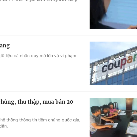
Góc ảnh
Giáo dục
Công nghệ
Tuyển sinh
Hitech Công ng
pang
Học trực tuyến
Sản phẩm
 dữ liệu cá nhân quy mô lớn và vi phạm
g
Thị trường
Tư vấn
 chủng, thu thập, mua bán 20
hệ thống thông tin tiêm chủng quốc gia,
dân.