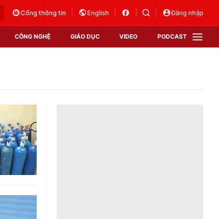
Cổng thông tin
English
Đăng nhập
CÔNG NGHỆ
GIÁO DỤC
VIDEO
PODCAST
VTV Money
VTV Thể thao
VTV Sức khoẻ
Bất động sản
Thị trường 24h
Tấm lòng Việt
Vươn mình bằng AI
VTV4
VTV8
VTV9
Lịch phát sóng
Giao lưu trực tuyến
Sự kiện