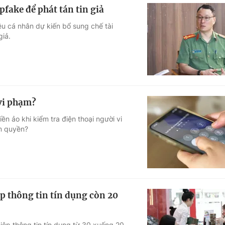
pfake để phát tán tin giả
ệu cá nhân dự kiến bổ sung chế tài
giả.
 vi phạm?
ền ảo khi kiểm tra điện thoại người vi
ạm quyền?
p thông tin tín dụng còn 20
ệp thông tin tín dụng từ 30 xuống 20