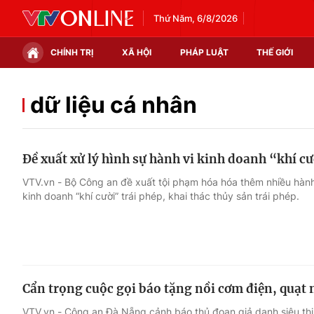
Thứ Năm, 6/8/2026
CHÍNH TRỊ
XÃ HỘI
PHÁP LUẬT
THẾ GIỚI
Chính trị
Xã hội
dữ liệu cá nhân
Thế giới
Kinh tế
Đề xuất xử lý hình sự hành vi kinh doanh “khí cư
Tin tức
Tài chính
VTV.vn - Bộ Công an đề xuất tội phạm hóa hóa thêm nhiều hành
kinh doanh “khí cười” trái phép, khai thác thủy sản trái phép.
Thế giới đó đây
Thị trường
Câu chuyện quốc tế
Góc doanh nghiệp
Dữ liệu và đời sống
Cẩn trọng cuộc gọi báo tặng nồi cơm điện, quạt 
VTV.vn - Công an Đà Nẵng cảnh báo thủ đoạn giả danh siêu thị,