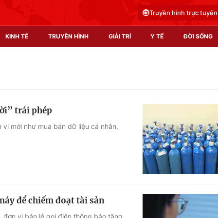
Truyền hình trực tuyến
KINH TẾ
TRUYỀN HÌNH
GIẢI TRÍ
Y TẾ
ĐỜI SỐNG
Pháp luật
Y tế
Truyền hình
Multimedia
ời” trái phép
Phim VTV
Video
 vi mới như mua bán dữ liệu cá nhân,
Hậu trường
Shorts video
Nhân vật
Podcast
Khán giả
EMagazine
Giải sao mai
Photo
máy để chiếm đoạt tài sản
Infographic
 đơn vị bán lẻ gọi điện thông báo tặng