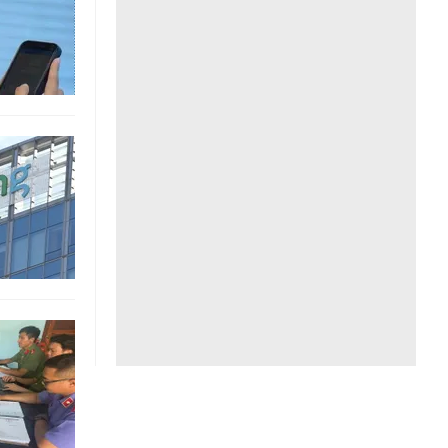
Liên hệ toà soạn
hệ tương lai