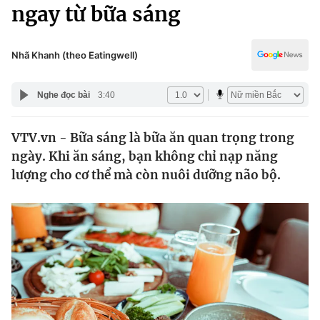
Chính trị
ngay từ bữa sáng
Truyền hình
Văn hóa - Giải trí
Xã hội
Y tế
Nhã Khanh (theo Eatingwell)
Đời sống
Pháp luật
Công nghệ
Nghe đọc bài
3:40
Giáo dục
Y tế
VTV.vn - Bữa sáng là bữa ăn quan trọng trong
ngày. Khi ăn sáng, bạn không chỉ nạp năng
Thế giới
lượng cho cơ thể mà còn nuôi dưỡng não bộ.
Tin tức
Kinh tế
Thế giới đó đây
Tài chính
Dữ liệu và đời sống
Câu chuyện quốc tế
Thị trường
Truyền hình
Góc doanh nghiệp