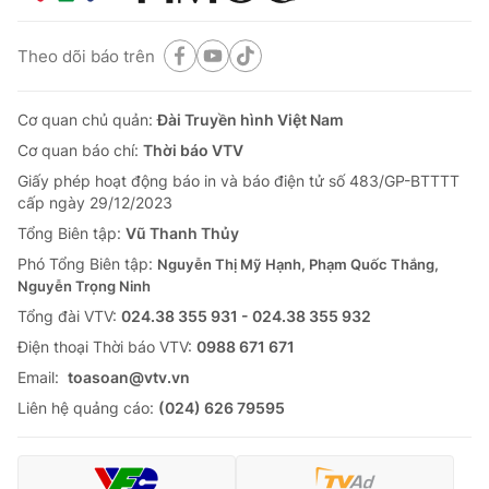
Theo dõi báo trên
Cơ quan chủ quản:
Đài Truyền hình Việt Nam
Cơ quan báo chí:
Thời báo VTV
Giấy phép hoạt động báo in và báo điện tử số 483/GP-BTTTT
cấp ngày 29/12/2023
Tổng Biên tập:
Vũ Thanh Thủy
Phó Tổng Biên tập:
Nguyễn Thị Mỹ Hạnh, Phạm Quốc Thắng,
Nguyễn Trọng Ninh
Tổng đài VTV:
024.38 355 931 - 024.38 355 932
Ðiện thoại Thời báo VTV:
0988 671 671
Email:
toasoan@vtv.vn
Liên hệ quảng cáo:
(024) 626 79595