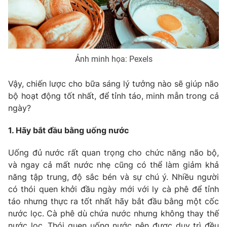
Phim VTV
Giải trí
Hậu trường
Điện ảnh
Đời sống
Nhân vật
Âm nhạc
Ảnh minh họa: Pexels
Du lịch
Khán giả
Giáo dục
Sao
Làm đẹp
Vậy, chiến lược cho bữa sáng lý tưởng nào sẽ giúp não
Giải sao mai
Tuyển sinh
bộ hoạt động tốt nhất, để tỉnh táo, minh mẫn trong cả
Công nghệ
Chất lượng cuộc sống
ngày?
Học trực tuyến
Hitech Công nghệ tương lai
Giao lưu trực tuyến
1. Hãy bắt đầu bằng uống nước
Sản phẩm
Uống đủ nước rất quan trọng cho chức năng não bộ,
Lịch phát sóng
Thị trường
và ngay cả mất nước nhẹ cũng có thể làm giảm khả
năng tập trung, độ sắc bén và sự chú ý. Nhiều người
Tư vấn
có thói quen khởi đầu ngày mới với ly cà phê để tỉnh
Chuyên mục khác
táo nhưng thực ra tốt nhất hãy bắt đầu bằng một cốc
nước lọc. Cà phê dù chứa nước nhưng không thay thế
Emagazine
Podcast
nước lọc. Thói quen uống nước nên được duy trì đều