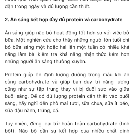
đặn trong ngày và đủ lượng cần thiết.
Photo
Infographic
2. Ăn sáng kết hợp đầy đủ protein và carbohydrate
Video
Shorts video
Ăn sáng giúp não bộ hoạt động tốt hơn so với việc bỏ
bữa. Một nghiên cứu cho thấy những người lớn tuổi chỉ
VTV Money
VTV Thể thao
bỏ bữa sáng một hoặc hai lần một tuần có nhiều khả
năng làm bài kiểm tra khả năng nhận thức kém hơn
những người ăn sáng thường xuyên.
VTV Sức khoẻ
Bất động sản
Protein giúp ổn định lượng đường trong máu khi ăn
Thị trường 24h
Tấm lòng Việt
cùng carbohydrate và giúp bạn duy trì năng lượng
cũng như sự tập trung thay vì bị đuối sức vào giữa
buổi sáng. Để có đủ lượng protein cần thiết vào buổi
VTV4
Vươn mình bằng AI
sáng, hãy nghĩ đến phô mai tươi, sữa chua, sữa ít béo,
sữa đậu nành, trứng, cá.
VTV9
VTV8
Tuy nhiên, đừng loại trừ hoàn toàn carbohydrate (tinh
bột). Não bộ cần sự kết hợp của nhiều chất dinh
Liên hệ tòa soạn
English