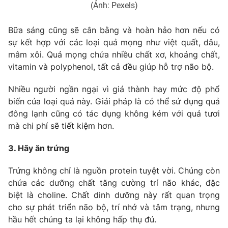
Email:
toasoan@vtv.vn
(Ảnh: Pexels)
Liên hệ quảng cáo:
024-7300.7108
Bữa sáng cũng sẽ cân bằng và hoàn hảo hơn nếu có
sự kết hợp với các loại quả mọng như việt quất, dâu,
mâm xôi. Quả mọng chứa nhiều chất xơ, khoáng chất,
vitamin và polyphenol, tất cả đều giúp hỗ trợ não bộ.
Nhiều người ngần ngại vì giá thành hay mức độ phổ
biến của loại quả này. Giải pháp là có thể sử dụng quả
đông lạnh cũng có tác dụng không kém với quả tươi
mà chi phí sẽ tiết kiệm hơn.
3. Hãy ăn trứng
® Cấm sao chép dưới mọi hình thức nếu không có sự chấp
thuận bằng văn bản. Ghi rõ nguồn VTV.vn khi phát hành lại
Trứng không chỉ là nguồn protein tuyệt vời. Chúng còn
thông tin từ website này.
chứa các dưỡng chất tăng cường trí não khác, đặc
biệt là choline. Chất dinh dưỡng này rất quan trọng
cho sự phát triển não bộ, trí nhớ và tâm trạng, nhưng
hầu hết chúng ta lại không hấp thụ đủ.