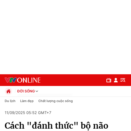
ĐỜI SỐNG
Chính trị
Du lịch
Làm đẹp
Chất lượng cuộc sống
Xã hội
11/09/2025 05:52 GMT+7
Pháp luật
Chuyên mục
Kinh tế
Cách "đánh thức" bộ não
Thể thao