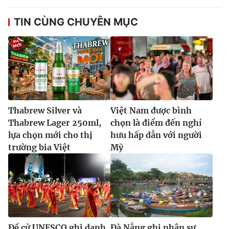
TIN CÙNG CHUYÊN MỤC
Thabrew Silver và
Việt Nam được bình
Thabrew Lager 250ml,
chọn là điểm đến nghỉ
lựa chọn mới cho thị
hưu hấp dẫn với người
trường bia Việt
Mỹ
Đề cử UNESCO ghi danh
Đà Nẵng ghi nhận sự