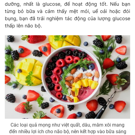
dưỡng, nhất là glucose, để hoạt động tốt. Nếu bạn
từng bỏ bữa và cảm thấy mệt mỏi, uể oải hoặc đói
bụng, bạn đã trải nghiệm tác động của lượng glucose
thấp lên não bộ.
THỜI BÁO VTV
Theo dõi báo trên
Cơ quan chủ quản:
Đài Truyền hình Việt Nam
Cơ quan báo chí:
Thời báo VTV
Giấy phép hoạt động báo in và báo điện tử số 483/GP-BTTTT
cấp ngày 29/12/2023
Tổng Biên tập:
Vũ Thanh Thủy
Phó Tổng Biên tập:
Nguyễn Thị Mỹ Hạnh, Phạm Quốc Thắng,
Nguyễn Trọng Ninh
Tổng đài VTV:
024.38 355 931 - 024.38 355 932
Các loại quả mọng như việt quất, dâu, mâm xôi mang
Ðiện thoại Thời báo VTV:
024.66 897 897
đến nhiều lợi ích cho não bộ, nên kết hợp vào bữa sáng