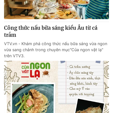
Thị trường 24h
Tấm lòng Việt
VTV4
Vươn mình bằng AI
Công thức nấu bữa sáng kiểu Âu từ cá
VTV9
VTV8
trắm
VTV.vn - Khám phá công thức nấu bữa sáng vừa ngon
Liên hệ tòa soạn
English
vừa sang chảnh trong chuyên mục"Của ngon vật lạ"
trên VTV3.
THỜI BÁO VTV
Theo dõi báo trên
Cơ quan chủ quản:
Đài Truyền hình Việt Nam
Cơ quan báo chí:
Thời báo VTV