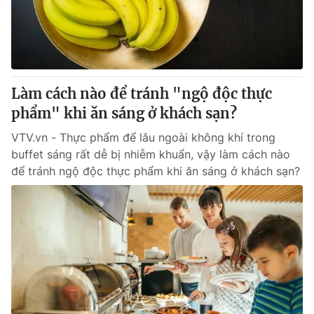
Giao lưu trực tuyến
Sản phẩm
Lịch phát sóng
Thị trường
Tư vấn
Làm cách nào để tránh "ngộ độc thực
Chuyên mục khác
phẩm" khi ăn sáng ở khách sạn?
Emagazine
Podcast
VTV.vn - Thực phẩm để lâu ngoài không khí trong
buffet sáng rất dễ bị nhiễm khuẩn, vậy làm cách nào
Photo
Infographic
để tránh ngộ độc thực phẩm khi ăn sáng ở khách sạn?
Video
Shorts video
VTV Money
VTV Thể thao
VTV Sức khoẻ
Bất động sản