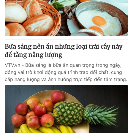
Tin tức
Kinh tế
Thế giới đó đây
Tài chính
Dữ liệu và đời sống
Câu chuyện quốc tế
Thị trường
Bữa sáng nên ăn những loại trái cây này
Truyền hình
Góc doanh nghiệp
để tăng năng lượng
Phim VTV
Giải trí
VTV.vn - Bữa sáng là bữa ăn quan trọng trong ngày,
Hậu trường
đóng vai trò khởi động quá trình trao đổi chất, cung
Điện ảnh
cấp năng lượng và ảnh hưởng trực tiếp đến tâm trạng.
Đời sống
Nhân vật
Âm nhạc
Du lịch
Khán giả
Giáo dục
Sao
Làm đẹp
Giải sao mai
Tuyển sinh
Công nghệ
Chất lượng cuộc sống
Học trực tuyến
Hitech Công nghệ tương lai