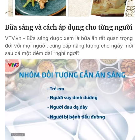
Giấy phép hoạt động báo in và báo điện tử số 483/GP-BTTTT
cấp ngày 29/12/2023
Tổng Biên tập:
Vũ Thanh Thủy
Bữa sáng và cách áp dụng cho từng người
Phó Tổng Biên tập:
Nguyễn Thị Mỹ Hạnh, Phạm Quốc Thắng,
Nguyễn Trọng Ninh
VTV.vn - Bữa sáng được xem là bữa ăn rất quan trọng
Tổng đài VTV:
024.38 355 931 - 024.38 355 932
đối với mọi người, cung cấp năng lượng cho ngày mới
Ðiện thoại Thời báo VTV:
024.66 897 897
sau cả một đêm dài “nghỉ ngơi”.
Email:
toasoan@vtv.vn
Liên hệ quảng cáo:
024-7300.7108