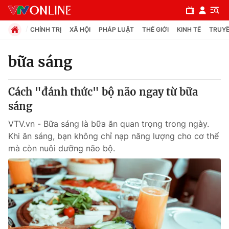
CHÍNH TRỊ
XÃ HỘI
PHÁP LUẬT
THẾ GIỚI
KINH TẾ
TRUYỀ
bữa sáng
Chuyên mục
Cách "đánh thức" bộ não ngay từ bữa
Chính trị
sáng
VTV.vn - Bữa sáng là bữa ăn quan trọng trong ngày.
Xã hội
Khi ăn sáng, bạn không chỉ nạp năng lượng cho cơ thể
mà còn nuôi dưỡng não bộ.
Pháp luật
Y tế
Thế giới