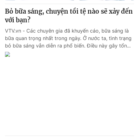
Bỏ bữa sáng, chuyện tồi tệ nào sẽ xảy đến
® Cấm sao chép dưới mọi hình thức nếu không có sự chấp
với bạn?
thuận bằng văn bản. Ghi rõ nguồn VTV.vn khi phát hành lại
thông tin từ website này.
VTV.vn - Các chuyên gia đã khuyến cáo, bữa sáng là
bữa quan trọng nhất trong ngày. Ở nước ta, tình trạng
bỏ bữa sáng vẫn diễn ra phổ biến. Điều này gây tổn...