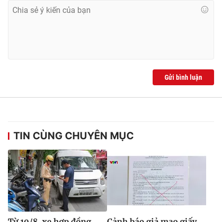
Gửi bình luận
TIN CÙNG CHUYÊN MỤC
Từ 10/8, xe hợp đồng
Cảnh báo giả mạo giấy