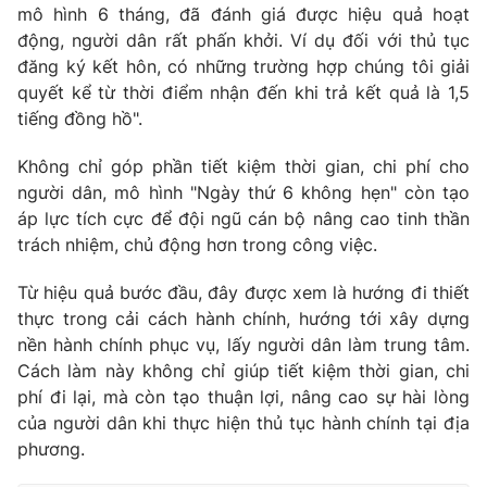
mô hình 6 tháng, đã đánh giá được hiệu quả hoạt
động, người dân rất phấn khởi. Ví dụ đối với thủ tục
đăng ký kết hôn, có những trường hợp chúng tôi giải
quyết kể từ thời điểm nhận đến khi trả kết quả là 1,5
THỜI BÁO VTV
tiếng đồng hồ".
Không chỉ góp phần tiết kiệm thời gian, chi phí cho
người dân, mô hình "Ngày thứ 6 không hẹn" còn tạo
Theo dõi báo trên
áp lực tích cực để đội ngũ cán bộ nâng cao tinh thần
trách nhiệm, chủ động hơn trong công việc.
Cơ quan chủ quản:
Đài Truyền hình Việt Nam
Từ hiệu quả bước đầu, đây được xem là hướng đi thiết
Cơ quan báo chí:
Thời báo VTV
thực trong cải cách hành chính, hướng tới xây dựng
Giấy phép hoạt động báo in và báo điện tử số 483/GP-BTTTT
nền hành chính phục vụ, lấy người dân làm trung tâm.
cấp ngày 29/12/2023
Cách làm này không chỉ giúp tiết kiệm thời gian, chi
Tổng Biên tập:
Vũ Thanh Thủy
phí đi lại, mà còn tạo thuận lợi, nâng cao sự hài lòng
Phó Tổng Biên tập:
Nguyễn Thị Mỹ Hạnh, Phạm Quốc Thắng,
của người dân khi thực hiện thủ tục hành chính tại địa
Nguyễn Trọng Ninh
phương.
Tổng đài VTV:
024.38 355 931 - 024.38 355 932