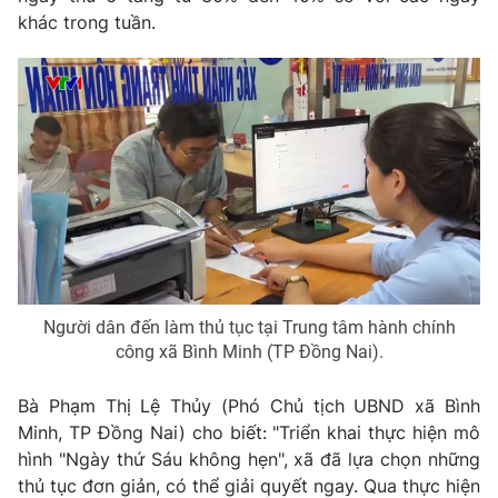
khác trong tuần.
Photo
Infographic
Video
Shorts video
VTV Money
VTV Thể thao
VTV Sức khoẻ
Bất động sản
Thị trường 24h
Tấm lòng Việt
Người dân đến làm thủ tục tại Trung tâm hành chính
công xã Bình Minh (TP Đồng Nai).
VTV4
Vươn mình bằng AI
Bà Phạm Thị Lệ Thủy (Phó Chủ tịch UBND xã Bình
VTV9
VTV8
Minh, TP Đồng Nai) cho biết: "Triển khai thực hiện mô
hình "Ngày thứ Sáu không hẹn", xã đã lựa chọn những
thủ tục đơn giản, có thể giải quyết ngay. Qua thực hiện
Liên hệ tòa soạn
English