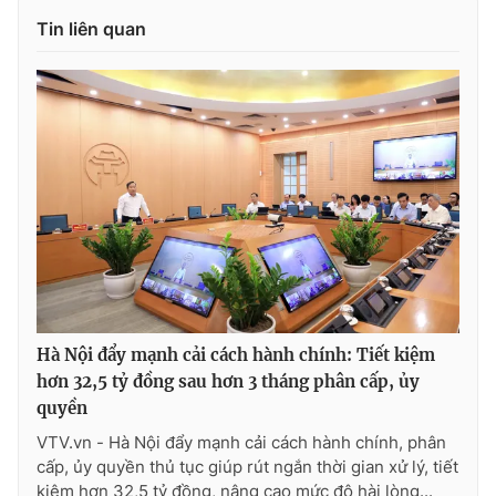
Ðiện thoại Thời báo VTV:
024.66 897 897
Tin liên quan
Email:
toasoan@vtv.vn
Liên hệ quảng cáo:
024-7300.7108
Hà Nội đẩy mạnh cải cách hành chính: Tiết kiệm
hơn 32,5 tỷ đồng sau hơn 3 tháng phân cấp, ủy
® Cấm sao chép dưới mọi hình thức nếu không có sự chấp
quyền
thuận bằng văn bản. Ghi rõ nguồn VTV.vn khi phát hành lại
thông tin từ website này.
VTV.vn - Hà Nội đẩy mạnh cải cách hành chính, phân
cấp, ủy quyền thủ tục giúp rút ngắn thời gian xử lý, tiết
kiệm hơn 32,5 tỷ đồng, nâng cao mức độ hài lòng...