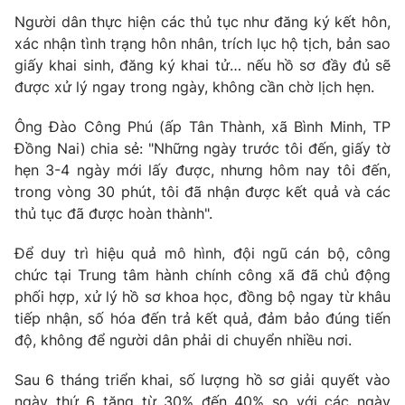
Phim VTV
Giải trí
Người dân thực hiện các thủ tục như đăng ký kết hôn,
Hậu trường
xác nhận tình trạng hôn nhân, trích lục hộ tịch, bản sao
Điện ảnh
giấy khai sinh, đăng ký khai tử… nếu hồ sơ đầy đủ sẽ
Đời sống
Nhân vật
được xử lý ngay trong ngày, không cần chờ lịch hẹn.
Âm nhạc
Du lịch
Khán giả
Giáo dục
Ông Đào Công Phú (ấp Tân Thành, xã Bình Minh, TP
Sao
Làm đẹp
Đồng Nai) chia sẻ: "Những ngày trước tôi đến, giấy tờ
Giải sao mai
Tuyển sinh
hẹn 3-4 ngày mới lấy được, nhưng hôm nay tôi đến,
Công nghệ
Chất lượng cuộc sống
trong vòng 30 phút, tôi đã nhận được kết quả và các
Học trực tuyến
thủ tục đã được hoàn thành".
Hitech Công nghệ tương lai
Giao lưu trực tuyến
Sản phẩm
Để duy trì hiệu quả mô hình, đội ngũ cán bộ, công
chức tại Trung tâm hành chính công xã đã chủ động
Lịch phát sóng
Thị trường
phối hợp, xử lý hồ sơ khoa học, đồng bộ ngay từ khâu
tiếp nhận, số hóa đến trả kết quả, đảm bảo đúng tiến
Tư vấn
độ, không để người dân phải di chuyển nhiều nơi.
Chuyên mục khác
Sau 6 tháng triển khai, số lượng hồ sơ giải quyết vào
Emagazine
Podcast
ngày thứ 6 tăng từ 30% đến 40% so với các ngày