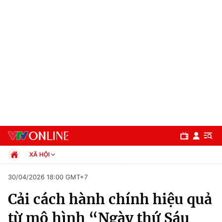
XÃ HỘI
Chính trị
30/04/2026 18:00 GMT+7
Xã hội
Cải cách hành chính hiệu quả
Pháp luật
Chuyên mục
Kinh tế
từ mô hình “Ngày thứ Sáu
Thể thao