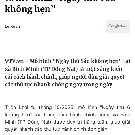
Chính trị
không hẹn”
Truyền hình
Văn hóa - Giải trí
Xã hội
Y tế
Lê Xuân
Đời sống
Pháp luật
Công nghệ
Giáo dục
Y tế
VTV.vn - Mô hình "Ngày thứ Sáu không hẹn" tại
xã Bình Minh (TP Đồng Nai) là một sáng kiến
Thế giới
cải cách hành chính, giúp người dân giải quyết
Tin tức
các thủ tục nhanh chóng ngay trong ngày.
Kinh tế
Thế giới đó đây
Tài chính
Dữ liệu và đời sống
Triển khai từ tháng 10/2025, mô hình "Ngày thứ 6
Câu chuyện quốc tế
Thị trường
không hẹn" tại Trung tâm hành chính công xã Bình
Minh (TP Đồng Nai) được duy trì hằng tuần, giúp giải
Truyền hình
Góc doanh nghiệp
quyết nhanh các thủ tục hành chính đơn giản.