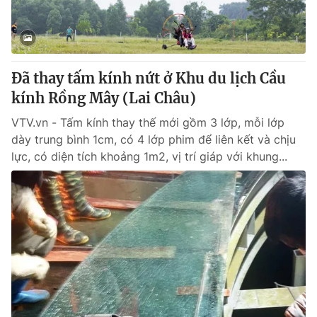
Thị trường 24h
Tấm lòng Việt
VTV4
Vươn mình bằng AI
Đã thay tấm kính nứt ở Khu du lịch Cầu
VTV9
VTV8
kính Rồng Mây (Lai Châu)
VTV.vn - Tấm kính thay thế mới gồm 3 lớp, mỗi lớp
Liên hệ tòa soạn
English
dày trung bình 1cm, có 4 lớp phim để liên kết và chịu
lực, có diện tích khoảng 1m2, vị trí giáp với khung...
THỜI BÁO VTV
Theo dõi báo trên
Cơ quan chủ quản:
Đài Truyền hình Việt Nam
Cơ quan báo chí:
Thời báo VTV