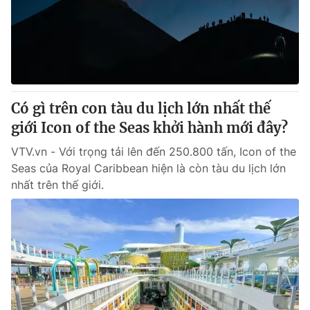
Tin tức
Kinh tế
Thế giới đó đây
Tài chính
Dữ liệu và đời sống
Câu chuyện quốc tế
Thị trường
Có gì trên con tàu du lịch lớn nhất thế
Truyền hình
Góc doanh nghiệp
giới Icon of the Seas khởi hành mới đây?
Phim VTV
Giải trí
VTV.vn - Với trọng tải lên đến 250.800 tấn, Icon of the
Hậu trường
Seas của Royal Caribbean hiện là còn tàu du lịch lớn
Điện ảnh
nhất trên thế giới.
Đời sống
Nhân vật
Âm nhạc
Du lịch
Khán giả
Giáo dục
Sao
Làm đẹp
Giải sao mai
Tuyển sinh
Công nghệ
Chất lượng cuộc sống
Học trực tuyến
Hitech Công nghệ tương lai