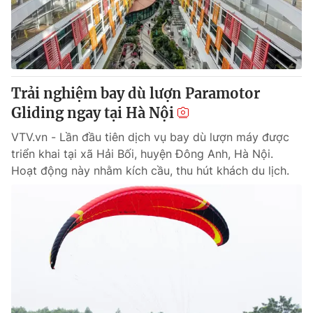
Giao lưu trực tuyến
Sản phẩm
Lịch phát sóng
Thị trường
Tư vấn
Trải nghiệm bay dù lượn Paramotor
Chuyên mục khác
Gliding ngay tại Hà Nội
Emagazine
Podcast
VTV.vn - Lần đầu tiên dịch vụ bay dù lượn máy được
triển khai tại xã Hải Bối, huyện Đông Anh, Hà Nội.
Photo
Infographic
Hoạt động này nhằm kích cầu, thu hút khách du lịch.
Video
Shorts video
VTV Money
VTV Thể thao
VTV Sức khoẻ
Bất động sản