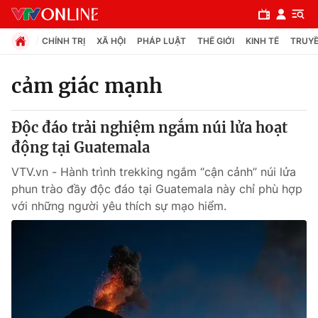
CHÍNH TRỊ
XÃ HỘI
PHÁP LUẬT
THẾ GIỚI
KINH TẾ
TRUYỀ
cảm giác mạnh
Chuyên mục
Độc đáo trải nghiệm ngắm núi lửa hoạt
Chính trị
động tại Guatemala
VTV.vn - Hành trình trekking ngắm “cận cảnh” núi lửa
Xã hội
phun trào đầy độc đáo tại Guatemala này chỉ phù hợp
với những người yêu thích sự mạo hiểm.
Pháp luật
Y tế
Thế giới