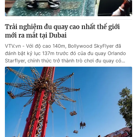
Giấy phép hoạt động báo in và báo điện tử số 483/GP-BTTTT
cấp ngày 29/12/2023
Tổng Biên tập:
Vũ Thanh Thủy
Trải nghiệm đu quay cao nhất thế giới
Phó Tổng Biên tập:
Nguyễn Thị Mỹ Hạnh, Phạm Quốc Thắng,
mới ra mắt tại Dubai
Nguyễn Trọng Ninh
Tổng đài VTV:
024.38 355 931 - 024.38 355 932
VTV.vn - Với độ cao 140m, Bollywood SkyFlyer đã
Ðiện thoại Thời báo VTV:
024.66 897 897
đánh bật kỷ lục 137m trước đó của đu quay Orlando
Email:
toasoan@vtv.vn
Starflyer, chính thức trở thành trò chơi đu quay có...
Liên hệ quảng cáo:
024-7300.7108