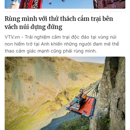
® Cấm sao chép dưới mọi hình thức nếu không có sự chấp
Rùng mình với thử thách cắm trại bên
thuận bằng văn bản. Ghi rõ nguồn VTV.vn khi phát hành lại
vách núi dựng đứng
thông tin từ website này.
VTV.vn - Trải nghiệm cắm trại độc đáo tại vùng núi
non hiểm trở tại Anh khiến những người đam mê thể
thao cảm giác mạnh cũng phải rùng mình.