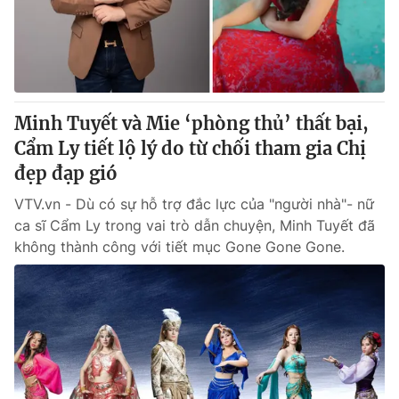
Thị trường 24h
Tấm lòng Việt
VTV4
Vươn mình bằng AI
VTV9
VTV8
Minh Tuyết và Mie ‘phòng thủ’ thất bại,
Cẩm Ly tiết lộ lý do từ chối tham gia Chị
Liên hệ tòa soạn
English
đẹp đạp gió
VTV.vn - Dù có sự hỗ trợ đắc lực của "người nhà"- nữ
ca sĩ Cẩm Ly trong vai trò dẫn chuyện, Minh Tuyết đã
không thành công với tiết mục Gone Gone Gone.
THỜI BÁO VTV
Theo dõi báo trên
Cơ quan chủ quản:
Đài Truyền hình Việt Nam
Cơ quan báo chí:
Thời báo VTV