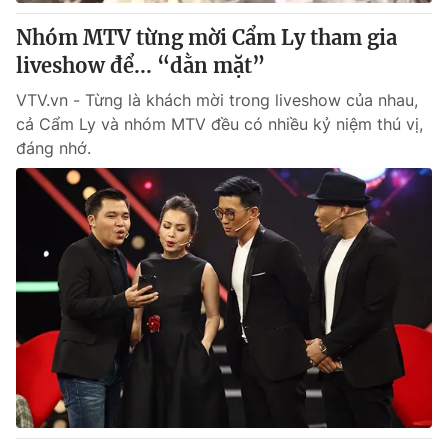
Nhóm MTV từng mời Cẩm Ly tham gia
liveshow để... “dằn mặt”
VTV.vn - Từng là khách mời trong liveshow của nhau,
cả Cẩm Ly và nhóm MTV đều có nhiều kỷ niệm thú vị,
đáng nhớ.