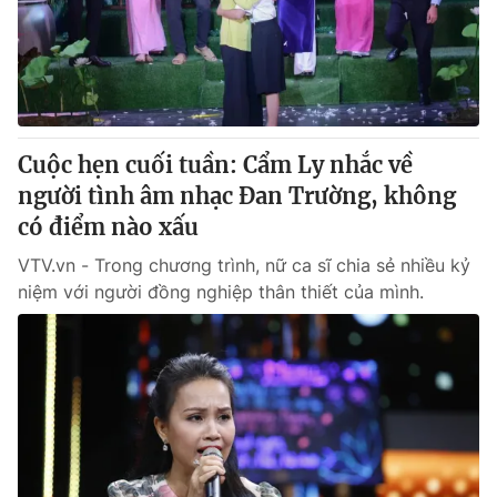
® Cấm sao chép dưới mọi hình thức nếu không có sự chấp
thuận bằng văn bản. Ghi rõ nguồn VTV.vn khi phát hành lại
thông tin từ website này.
Cuộc hẹn cuối tuần: Cẩm Ly nhắc về
người tình âm nhạc Đan Trường, không
có điểm nào xấu
VTV.vn - Trong chương trình, nữ ca sĩ chia sẻ nhiều kỷ
niệm với người đồng nghiệp thân thiết của mình.