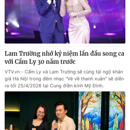
Tin tức
Kinh tế
Thế giới đó đây
Tài chính
Dữ liệu và đời sống
Câu chuyện quốc tế
Thị trường
Truyền hình
Góc doanh nghiệp
Lam Trường nhớ kỷ niệm lần đầu song ca
Phim VTV
với Cẩm Ly 30 năm trước
Giải trí
Hậu trường
VTV.vn - Cẩm Ly và Lam Trường sẽ cùng tái ngộ khán
Điện ảnh
giả Hà Nội trong đêm nhạc "Vé về thanh xuân" sẽ diễn
Đời sống
Nhân vật
ra tối 25/4/2026 tại Cung điền kinh Mỹ Đình.
Âm nhạc
Du lịch
Khán giả
Giáo dục
Sao
Làm đẹp
Giải sao mai
Tuyển sinh
Công nghệ
Chất lượng cuộc sống
Học trực tuyến
Hitech Công nghệ tương lai