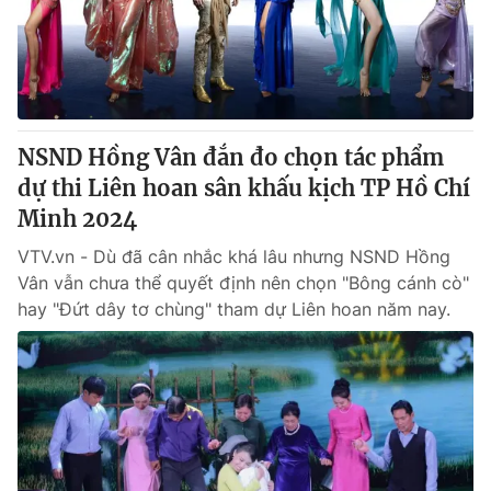
Giấy phép hoạt động báo in và báo điện tử số 483/GP-BTTTT
cấp ngày 29/12/2023
Tổng Biên tập:
Vũ Thanh Thủy
Phó Tổng Biên tập:
Nguyễn Thị Mỹ Hạnh, Phạm Quốc Thắng,
Nguyễn Trọng Ninh
Tổng đài VTV:
NSND Hồng Vân đắn đo chọn tác phẩm
024.38 355 931 - 024.38 355 932
Ðiện thoại Thời báo VTV:
dự thi Liên hoan sân khấu kịch TP Hồ Chí
024.66 897 897
Email:
Minh 2024
toasoan@vtv.vn
Liên hệ quảng cáo:
024-7300.7108
VTV.vn - Dù đã cân nhắc khá lâu nhưng NSND Hồng
Vân vẫn chưa thể quyết định nên chọn "Bông cánh cò"
hay "Đứt dây tơ chùng" tham dự Liên hoan năm nay.