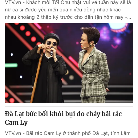
VTV.vn - Khách mời Tối Chủ nhật vui vẻ tuần này sẽ là
nữ ca sĩ được yêu mến qua nhiều dòng nhạc khác
nhau khoảng 2 thập kỷ trước cho đến tận hôm nay -...
Đà Lạt bức bối khói bụi do cháy bãi rác
Cam Ly
VTV.vn - Bãi rác Cam Ly ở thành phố Đà Lạt, tỉnh Lâm