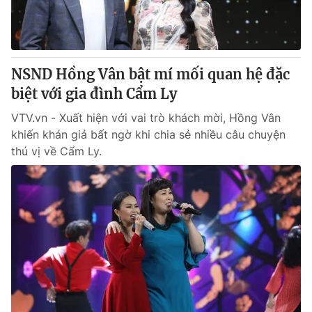
NSND Hồng Vân bật mí mối quan hệ đặc
biệt với gia đình Cẩm Ly
VTV.vn - Xuất hiện với vai trò khách mời, Hồng Vân
khiến khán giả bất ngờ khi chia sẻ nhiều câu chuyện
thú vị về Cẩm Ly.