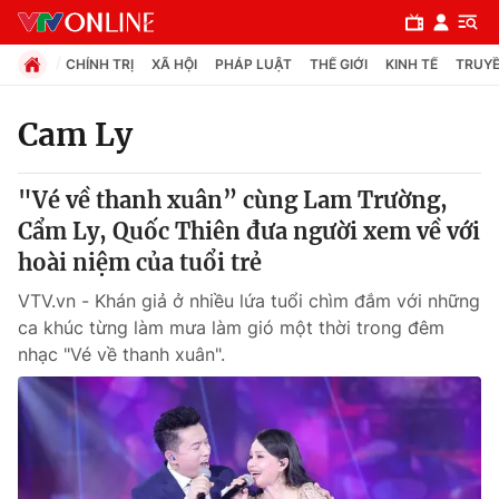
CHÍNH TRỊ
XÃ HỘI
PHÁP LUẬT
THẾ GIỚI
KINH TẾ
TRUYỀ
Cam Ly
Chuyên mục
"Vé về thanh xuân” cùng Lam Trường,
Chính trị
Cẩm Ly, Quốc Thiên đưa người xem về với
hoài niệm của tuổi trẻ
Xã hội
VTV.vn - Khán giả ở nhiều lứa tuổi chìm đắm với những
ca khúc từng làm mưa làm gió một thời trong đêm
Pháp luật
nhạc "Vé về thanh xuân".
Y tế
Thế giới