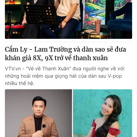
Giao lưu trực tuyến
Sản phẩm
Lịch phát sóng
Thị trường
Tư vấn
Chuyên mục khác
Cẩm Ly - Lam Trường và dàn sao sẽ đưa
Emagazine
Podcast
khán giả 8X, 9X trở về thanh xuân
VTV.vn - "Vé về Thanh Xuân" đưa người nghe về với
Photo
Infographic
những hoài niệm qua giọng hát của dàn sau V-pop
nhiều thế hệ.
Video
Shorts video
VTV Money
VTV Thể thao
VTV Sức khoẻ
Bất động sản