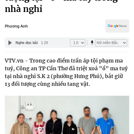
Chính trị
nhà nghỉ
Truyền hình
Văn hóa - Giải trí
Xã hội
Y tế
Phương Anh
Đời sống
Pháp luật
Công nghệ
Nghe đọc bài
1:26
Giáo dục
Y tế
VTV.vn - Trong cao điểm trấn áp tội phạm ma
tuý, Công an TP Cần Thơ đã triệt xoá "ổ" ma tuý
Thế giới
tại nhà nghỉ S.K 2 (phường Hưng Phú), bắt giữ
Tin tức
13 đối tượng cùng nhiều tang vật.
Kinh tế
Thế giới đó đây
Tài chính
Dữ liệu và đời sống
Câu chuyện quốc tế
Thị trường
Truyền hình
Góc doanh nghiệp