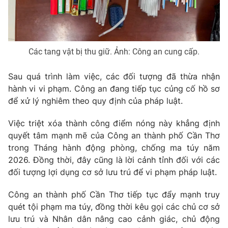
Ðiện thoại Thời báo VTV:
024.66 897 897
Email:
toasoan@vtv.vn
Liên hệ quảng cáo:
024-7300.7108
Các tang vật bị thu giữ. Ảnh: Công an cung cấp.
Sau quá trình làm việc, các đối tượng đã thừa nhận
hành vi vi phạm. Công an đang tiếp tục củng cố hồ sơ
để xử lý nghiêm theo quy định của pháp luật.
Việc triệt xóa thành công điểm nóng này khẳng định
quyết tâm mạnh mẽ của Công an thành phố Cần Thơ
trong Tháng hành động phòng, chống ma túy năm
2026. Đồng thời, đây cũng là lời cảnh tỉnh đối với các
đối tượng lợi dụng cơ sở lưu trú để vi phạm pháp luật.
® Cấm sao chép dưới mọi hình thức nếu không có sự chấp
thuận bằng văn bản. Ghi rõ nguồn VTV.vn khi phát hành lại
Công an thành phố Cần Thơ tiếp tục đẩy mạnh truy
thông tin từ website này.
quét tội phạm ma túy, đồng thời kêu gọi các chủ cơ sở
lưu trú và Nhân dân nâng cao cảnh giác, chủ động