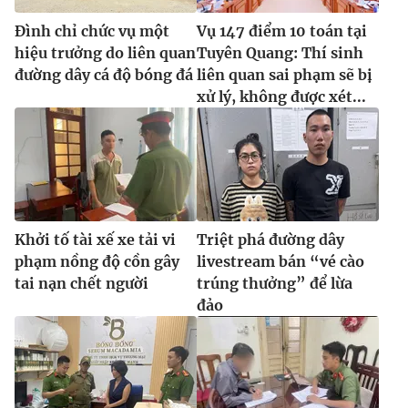
Đình chỉ chức vụ một
Vụ 147 điểm 10 toán tại
hiệu trưởng do liên quan
Tuyên Quang: Thí sinh
đường dây cá độ bóng đá
liên quan sai phạm sẽ bị
xử lý, không được xét...
Khởi tố tài xế xe tải vi
Triệt phá đường dây
phạm nồng độ cồn gây
livestream bán “vé cào
tai nạn chết người
trúng thưởng” để lừa
đảo