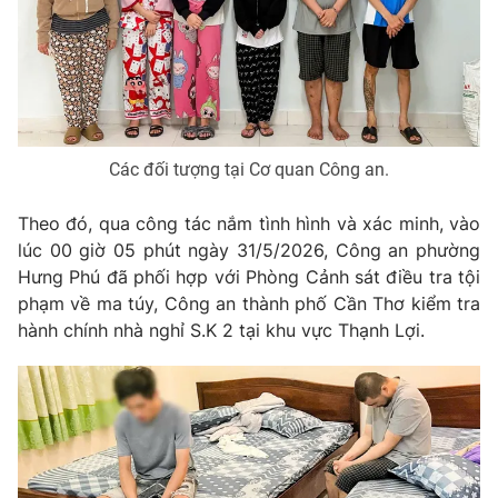
Phim VTV
Giải trí
Hậu trường
Điện ảnh
Đời sống
Nhân vật
Âm nhạc
Du lịch
Khán giả
Giáo dục
Sao
Các đối tượng tại Cơ quan Công an.
Làm đẹp
Giải sao mai
Tuyển sinh
Công nghệ
Theo đó, qua công tác nắm tình hình và xác minh, vào
Chất lượng cuộc sống
Học trực tuyến
lúc 00 giờ 05 phút ngày 31/5/2026, Công an phường
Hitech Công nghệ tương lai
Hưng Phú đã phối hợp với Phòng Cảnh sát điều tra tội
Giao lưu trực tuyến
phạm về ma túy, Công an thành phố Cần Thơ kiểm tra
Sản phẩm
hành chính nhà nghỉ S.K 2 tại khu vực Thạnh Lợi.
Lịch phát sóng
Thị trường
Tư vấn
Chuyên mục khác
Emagazine
Podcast