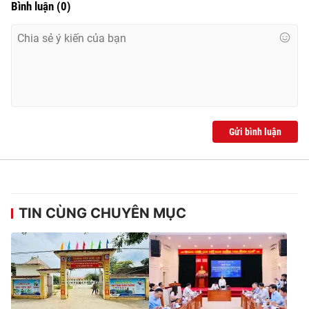
Bình luận
(
0
)
Gửi bình luận
TIN CÙNG CHUYÊN MỤC