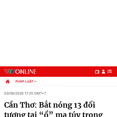
PHÁP LUẬT
Chính trị
03/06/2026 17:20 GMT+7
Xã hội
Cần Thơ: Bắt nóng 13 đối
Pháp luật
Chuyên mục
Kinh tế
tượng tại “ổ” ma túy trong
Thể thao