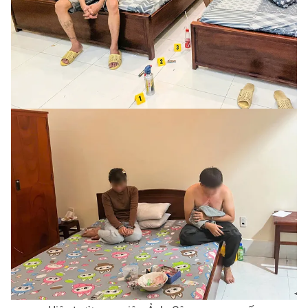
Photo
Infographic
Video
Shorts video
VTV Money
VTV Thể thao
VTV Sức khoẻ
Bất động sản
Thị trường 24h
Tấm lòng Việt
VTV4
Vươn mình bằng AI
VTV9
VTV8
Liên hệ tòa soạn
English