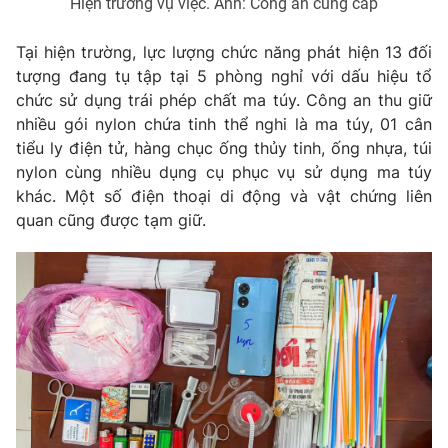
Hiện trường vụ việc. Ảnh: Công an cung cấp
Tại hiện trường, lực lượng chức năng phát hiện 13 đối
tượng đang tụ tập tại 5 phòng nghỉ với dấu hiệu tổ
THỜI BÁO VTV
chức sử dụng trái phép chất ma túy. Công an thu giữ
nhiều gói nylon chứa tinh thể nghi là ma túy, 01 cân
tiểu ly điện tử, hàng chục ống thủy tinh, ống nhựa, túi
nylon cùng nhiều dụng cụ phục vụ sử dụng ma túy
Theo dõi báo trên
khác. Một số điện thoại di động và vật chứng liên
quan cũng được tạm giữ.
Cơ quan chủ quản:
Đài Truyền hình Việt Nam
Cơ quan báo chí:
Thời báo VTV
Giấy phép hoạt động báo in và báo điện tử số 483/GP-BTTTT
cấp ngày 29/12/2023
Tổng Biên tập:
Vũ Thanh Thủy
Phó Tổng Biên tập:
Nguyễn Thị Mỹ Hạnh, Phạm Quốc Thắng,
Nguyễn Trọng Ninh
Tổng đài VTV:
024.38 355 931 - 024.38 355 932