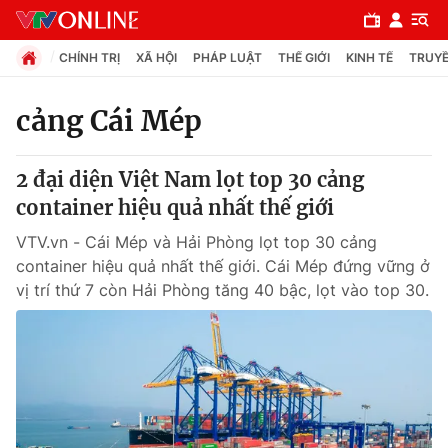
CHÍNH TRỊ
XÃ HỘI
PHÁP LUẬT
THẾ GIỚI
KINH TẾ
TRUYỀ
cảng Cái Mép
Chuyên mục
2 đại diện Việt Nam lọt top 30 cảng
Chính trị
container hiệu quả nhất thế giới
VTV.vn - Cái Mép và Hải Phòng lọt top 30 cảng
Xã hội
container hiệu quả nhất thế giới. Cái Mép đứng vững ở
vị trí thứ 7 còn Hải Phòng tăng 40 bậc, lọt vào top 30.
Pháp luật
Y tế
Thế giới