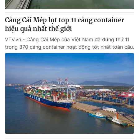
® Cấm sao chép dưới mọi hình thức nếu không có sự chấp
Cảng Cái Mép lọt top 11 cảng container
thuận bằng văn bản. Ghi rõ nguồn VTV.vn khi phát hành lại
hiệu quả nhất thế giới
thông tin từ website này.
VTV.vn - Cảng Cái Mép của Việt Nam đã đứng thứ 11
trong 370 cảng container hoạt động tốt nhất toàn cầu.