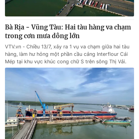
Giấy phép hoạt động báo in và báo điện tử số 483/GP-BTTTT
cấp ngày 29/12/2023
Tổng Biên tập:
Vũ Thanh Thủy
Bà Rịa - Vũng Tàu: Hai tàu hàng va chạm
Phó Tổng Biên tập:
Nguyễn Thị Mỹ Hạnh, Phạm Quốc Thắng,
trong cơn mưa dông lớn
Nguyễn Trọng Ninh
Tổng đài VTV:
024.38 355 931 - 024.38 355 932
VTV.vn - Chiều 13/7, xảy ra 1 vụ va chạm giữa hai tàu
Ðiện thoại Thời báo VTV:
024.66 897 897
hàng, làm hư hỏng một phần cầu cảng Interflour Cái
Email:
toasoan@vtv.vn
Mép tại khu vực khúc cong chữ S trên sông Thị Vải.
Liên hệ quảng cáo:
024-7300.7108