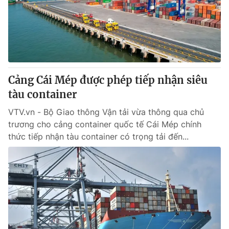
Tin tức
Kinh tế
Thế giới đó đây
Tài chính
Dữ liệu và đời sống
Câu chuyện quốc tế
Thị trường
Cảng Cái Mép được phép tiếp nhận siêu
Truyền hình
Góc doanh nghiệp
tàu container
Phim VTV
Giải trí
VTV.vn - Bộ Giao thông Vận tải vừa thông qua chủ
Hậu trường
trương cho cảng container quốc tế Cái Mép chính
Điện ảnh
thức tiếp nhận tàu container có trọng tải đến...
Đời sống
Nhân vật
Âm nhạc
Du lịch
Khán giả
Giáo dục
Sao
Làm đẹp
Giải sao mai
Tuyển sinh
Công nghệ
Chất lượng cuộc sống
Học trực tuyến
Hitech Công nghệ tương lai