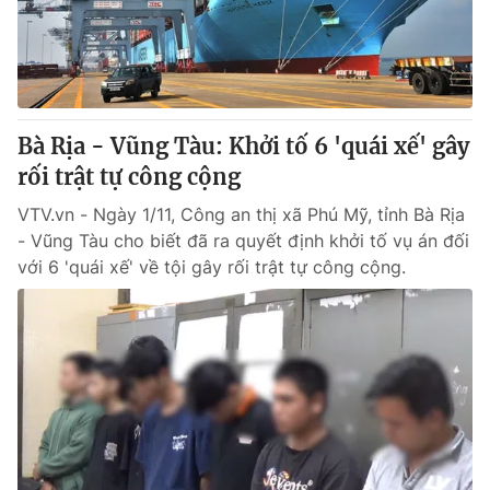
Giao lưu trực tuyến
Sản phẩm
Lịch phát sóng
Thị trường
Tư vấn
Bà Rịa - Vũng Tàu: Khởi tố 6 'quái xế' gây
Chuyên mục khác
rối trật tự công cộng
Emagazine
Podcast
VTV.vn - Ngày 1/11, Công an thị xã Phú Mỹ, tỉnh Bà Rịa
- Vũng Tàu cho biết đã ra quyết định khởi tố vụ án đối
Photo
Infographic
với 6 'quái xế' về tội gây rối trật tự công cộng.
Video
Shorts video
VTV Money
VTV Thể thao
VTV Sức khoẻ
Bất động sản