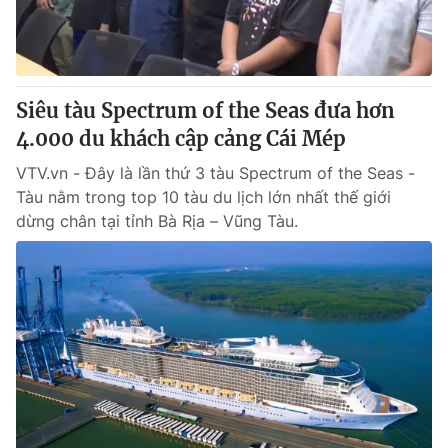
Thị trường 24h
Tấm lòng Việt
VTV4
Vươn mình bằng AI
Siêu tàu Spectrum of the Seas đưa hơn
VTV9
VTV8
4.000 du khách cập cảng Cái Mép
VTV.vn - Đây là lần thứ 3 tàu Spectrum of the Seas -
Liên hệ tòa soạn
English
Tàu nằm trong top 10 tàu du lịch lớn nhất thế giới
dừng chân tại tỉnh Bà Rịa – Vũng Tàu.
THỜI BÁO VTV
Theo dõi báo trên
Cơ quan chủ quản:
Đài Truyền hình Việt Nam
Cơ quan báo chí:
Thời báo VTV