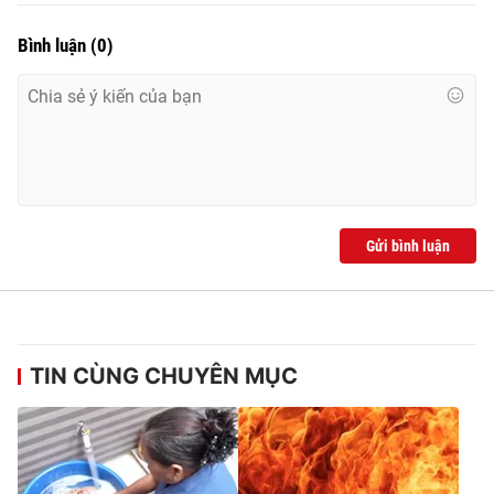
Bình luận
(
0
)
Gửi bình luận
TIN CÙNG CHUYÊN MỤC