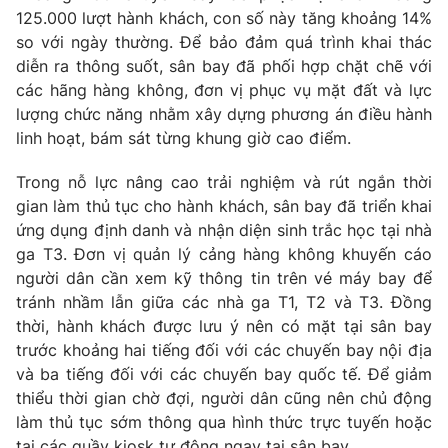
Phim VTV
125.000 lượt hành khách, con số này tăng khoảng 14%
Giải trí
so với ngày thường. Để bảo đảm quá trình khai thác
Hậu trường
Điện ảnh
diễn ra thông suốt, sân bay đã phối hợp chặt chẽ với
Đời sống
Nhân vật
các hãng hàng không, đơn vị phục vụ mặt đất và lực
Âm nhạc
lượng chức năng nhằm xây dựng phương án điều hành
Du lịch
Khán giả
Giáo dục
linh hoạt, bám sát từng khung giờ cao điểm.
Sao
Làm đẹp
Giải sao mai
Tuyển sinh
Trong nỗ lực nâng cao trải nghiệm và rút ngắn thời
Công nghệ
Chất lượng cuộc sống
gian làm thủ tục cho hành khách, sân bay đã triển khai
Học trực tuyến
ứng dụng định danh và nhận diện sinh trắc học tại nhà
Hitech Công nghệ tương lai
Giao lưu trực tuyến
ga T3. Đơn vị quản lý cảng hàng không khuyến cáo
Sản phẩm
người dân cần xem kỹ thông tin trên vé máy bay để
tránh nhầm lẫn giữa các nhà ga T1, T2 và T3. Đồng
Lịch phát sóng
Thị trường
thời, hành khách được lưu ý nên có mặt tại sân bay
trước khoảng hai tiếng đối với các chuyến bay nội địa
Tư vấn
và ba tiếng đối với các chuyến bay quốc tế. Để giảm
Chuyên mục khác
thiểu thời gian chờ đợi, người dân cũng nên chủ động
Emagazine
làm thủ tục sớm thông qua hình thức trực tuyến hoặc
Podcast
tại các quầy kiosk tự động ngay tại sân bay.