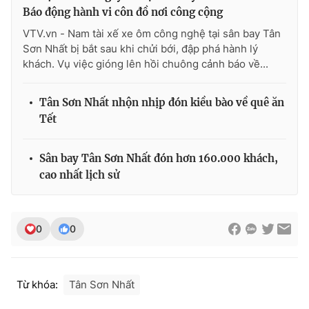
Ðiện thoại Thời báo VTV:
024.66 897 897
Báo động hành vi côn đồ nơi công cộng
Email:
toasoan@vtv.vn
VTV.vn - Nam tài xế xe ôm công nghệ tại sân bay Tân
Liên hệ quảng cáo:
024-7300.7108
Sơn Nhất bị bắt sau khi chửi bới, đập phá hành lý
khách. Vụ việc gióng lên hồi chuông cảnh báo về...
Tân Sơn Nhất nhộn nhịp đón kiều bào về quê ăn
Tết
Sân bay Tân Sơn Nhất đón hơn 160.000 khách,
cao nhất lịch sử
0
0
® Cấm sao chép dưới mọi hình thức nếu không có sự chấp
thuận bằng văn bản. Ghi rõ nguồn VTV.vn khi phát hành lại
thông tin từ website này.
Từ khóa:
Tân Sơn Nhất