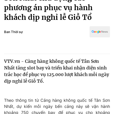
Chính trị
phương án phục vụ hành
Truyền hình
Văn hóa - Giải trí
khách dịp nghỉ lễ Giỗ Tổ
Xã hội
Y tế
Đời sống
Pháp luật
Ban Thời sự
Công nghệ
Giáo dục
Y tế
Thế giới
VTV.vn - Cảng hàng không quốc tế Tân Sơn
Nhất tăng slot bay và triển khai nhận diện sinh
Tin tức
trắc học để phục vụ 125.000 lượt khách mỗi ngày
Kinh tế
dịp nghỉ lễ Giỗ Tổ.
Thế giới đó đây
Tài chính
Dữ liệu và đời sống
Câu chuyện quốc tế
Thị trường
Theo thông tin từ Cảng hàng không quốc tế Tân Sơn
Truyền hình
Góc doanh nghiệp
Nhất, dự kiến mỗi ngày bến cảng này sẽ vận hành
khoảng 750 chuyến bay để phục vụ cho khoảng