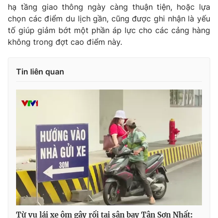
hạ tầng giao thông ngày càng thuận tiện, hoặc lựa
chọn các điểm du lịch gần, cũng được ghi nhận là yếu
tố giúp giảm bớt một phần áp lực cho các cảng hàng
không trong đợt cao điểm này.
THỜI BÁO VTV
Tin liên quan
Theo dõi báo trên
Cơ quan chủ quản:
Đài Truyền hình Việt Nam
Cơ quan báo chí:
Thời báo VTV
Giấy phép hoạt động báo in và báo điện tử số 483/GP-BTTTT
cấp ngày 29/12/2023
Tổng Biên tập:
Vũ Thanh Thủy
Phó Tổng Biên tập:
Nguyễn Thị Mỹ Hạnh, Phạm Quốc Thắng,
Nguyễn Trọng Ninh
Tổng đài VTV:
024.38 355 931 - 024.38 355 932
Từ vụ lái xe ôm gây rối tại sân bay Tân Sơn Nhất: