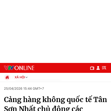
XÃ HỘI
Chính trị
25/04/2026 15:44 GMT+7
Xã hội
Cảng hàng không quốc tế Tân
Pháp luật
Chuyên mục
Kinh tế
Sơn Nhất chủ động các
Thể thao