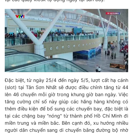
Photo
Infographic
Video
Shorts video
VTV Money
VTV Thể thao
VTV Sức khoẻ
Bất động sản
Thị trường 24h
Tấm lòng Việt
Đặc biệt, từ ngày 25/4 đến ngày 5/5, lượt cất hạ cánh
(slot) tại Tân Sơn Nhất sẽ được điều chỉnh tăng từ 44
lên 46 chuyến mỗi giờ trong khung giờ ban ngày. Việc
VTV4
Vươn mình bằng AI
tăng cường chỉ số này giúp các hãng hàng không có
thêm điều kiện để bổ sung các chuyến bay, đặc biệt là
VTV9
VTV8
tại các chặng bay "nóng" từ thành phố Hồ Chí Minh đi
miền trung và miền bắc. Bên cạnh đó, xu hướng nhiều
người dân chuyển sang di chuyển bằng đường bộ nhờ
Liên hệ tòa soạn
English