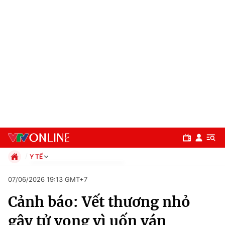
Y TẾ
Chính trị
07/06/2026 19:13 GMT+7
Xã hội
Cảnh báo: Vết thương nhỏ
Pháp luật
Chuyên mục
Kinh tế
gây tử vong vì uốn ván
Thể thao