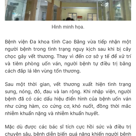
Phim VTV
Giải trí
Hậu trường
Điện ảnh
Đời sống
Nhân vật
Hình minh họa.
Âm nhạc
Du lịch
Khán giả
Giáo dục
Bệnh viện Đa khoa tỉnh Cao Bằng vừa tiếp nhận một
Sao
Làm đẹp
người bệnh trong tình trạng nguy kịch sau khi bị cây
Giải sao mai
Tuyển sinh
chọc gây vết thương. Thay vì đến cơ sở y tế để xử trí
Công nghệ
Chất lượng cuộc sống
và tiêm phòng uốn ván, người bệnh tự điều trị bằng
Học trực tuyến
cách đắp lá lên vùng tổn thương.
Hitech Công nghệ tương lai
Giao lưu trực tuyến
Sản phẩm
Sau một thời gian, vết thương xuất hiện tình trạng
sưng, nóng, đỏ, đau và lan rộng. Khi nhập viện, người
Lịch phát sóng
Thị trường
bệnh đã có các dấu hiệu điển hình của bệnh uốn ván
như cứng hàm, co cứng cơ, khó nuốt, đồng thời mắc
Tư vấn
nhiễm khuẩn nặng và nhiễm khuẩn huyết.
Chuyên mục khác
Mặc dù được các bác sĩ tích cực hồi sức và điều trị
Emagazine
Podcast
chuyên sâu, bệnh diễn biến quá nặng khiến người bệnh