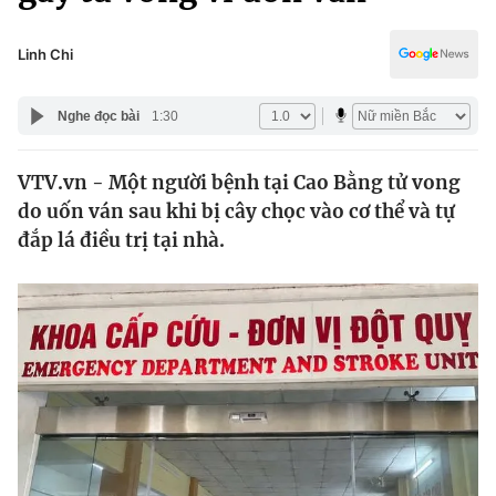
Chính trị
Truyền hình
Văn hóa - Giải trí
Linh Chi
Xã hội
Y tế
Đời sống
Nghe đọc bài
1:30
Pháp luật
Công nghệ
Giáo dục
VTV.vn - Một người bệnh tại Cao Bằng tử vong
Y tế
do uốn ván sau khi bị cây chọc vào cơ thể và tự
đắp lá điều trị tại nhà.
Thế giới
Tin tức
Kinh tế
Thế giới đó đây
Tài chính
Dữ liệu và đời sống
Câu chuyện quốc tế
Thị trường
Truyền hình
Góc doanh nghiệp