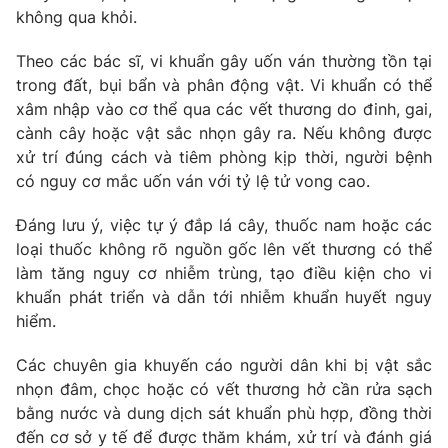
không qua khỏi.
Photo
Infographic
Theo các bác sĩ, vi khuẩn gây uốn ván thường tồn tại
trong đất, bụi bẩn và phân động vật. Vi khuẩn có thể
Video
Shorts video
xâm nhập vào cơ thể qua các vết thương do đinh, gai,
cành cây hoặc vật sắc nhọn gây ra. Nếu không được
VTV Money
VTV Thể thao
xử trí đúng cách và tiêm phòng kịp thời, người bệnh
có nguy cơ mắc uốn ván với tỷ lệ tử vong cao.
VTV Sức khoẻ
Bất động sản
Đáng lưu ý, việc tự ý đắp lá cây, thuốc nam hoặc các
loại thuốc không rõ nguồn gốc lên vết thương có thể
Thị trường 24h
Tấm lòng Việt
làm tăng nguy cơ nhiễm trùng, tạo điều kiện cho vi
khuẩn phát triển và dẫn tới nhiễm khuẩn huyết nguy
hiểm.
VTV4
Vươn mình bằng AI
Các chuyên gia khuyến cáo người dân khi bị vật sắc
VTV9
VTV8
nhọn đâm, chọc hoặc có vết thương hở cần rửa sạch
bằng nước và dung dịch sát khuẩn phù hợp, đồng thời
đến cơ sở y tế để được thăm khám, xử trí và đánh giá
Liên hệ tòa soạn
English