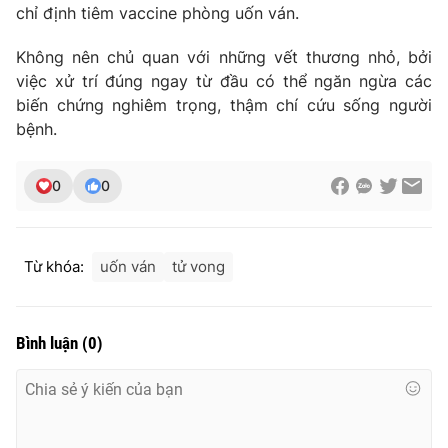
chỉ định tiêm vaccine phòng uốn ván.
Không nên chủ quan với những vết thương nhỏ, bởi
việc xử trí đúng ngay từ đầu có thể ngăn ngừa các
THỜI BÁO VTV
biến chứng nghiêm trọng, thậm chí cứu sống người
bệnh.
0
0
Theo dõi báo trên
Cơ quan chủ quản:
Đài Truyền hình Việt Nam
Từ khóa:
uốn ván
tử vong
Cơ quan báo chí:
Thời báo VTV
Giấy phép hoạt động báo in và báo điện tử số 483/GP-BTTTT
cấp ngày 29/12/2023
Bình luận
(
0
)
Tổng Biên tập:
Vũ Thanh Thủy
Phó Tổng Biên tập:
Nguyễn Thị Mỹ Hạnh, Phạm Quốc Thắng,
Nguyễn Trọng Ninh
Tổng đài VTV:
024.38 355 931 - 024.38 355 932