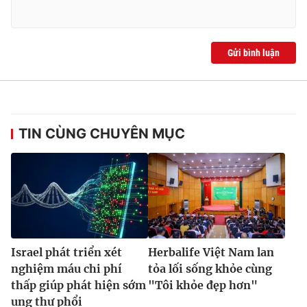
Ðiện thoại Thời báo VTV:
024.66 897 897
Email:
toasoan@vtv.vn
Liên hệ quảng cáo:
024-7300.7108
Gửi bình luận
TIN CÙNG CHUYÊN MỤC
® Cấm sao chép dưới mọi hình thức nếu không có sự chấp
Israel phát triển xét
Herbalife Việt Nam lan
thuận bằng văn bản. Ghi rõ nguồn VTV.vn khi phát hành lại
thông tin từ website này.
nghiệm máu chi phí
tỏa lối sống khỏe cùng
thấp giúp phát hiện sớm
"Tôi khỏe đẹp hơn"
ung thư phổi