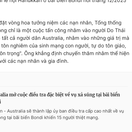
tại lễ hội Hanukkah ở bãi biển Bondi hồi tháng 12/2025
 đặt vòng hoa tưởng niệm các nạn nhân, Tổng thống
ng chỉ là một cuộc tấn công nhằm vào người Do Thái
tất cả người dân Australia, nhằm vào những giá trị mà
 tôn nghiêm của sinh mạng con người, tự do tôn giáo,
tôn trọng". Ông khẳng định chuyến thăm nhằm thể hiện
 với các nạn nhân và gia đình.
alia mở cuộc điều tra đặc biệt về vụ xả súng tại bãi biển
i
n - Australia sẽ thành lập ủy ban điều tra cấp cao nhất về vụ
ông tại bãi biển Bondi khiến 15 người thiệt mạng.