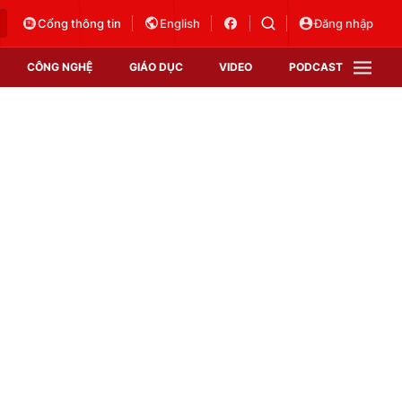
Cổng thông tin
English
Đăng nhập
CÔNG NGHỆ
GIÁO DỤC
VIDEO
PODCAST
VTV Money
VTV Thể thao
VTV Sức khoẻ
Bất động sản
Thị trường 24h
Tấm lòng Việt
Vươn mình bằng AI
VTV4
VTV8
VTV9
Lịch phát sóng
Giao lưu trực tuyến
Sự kiện