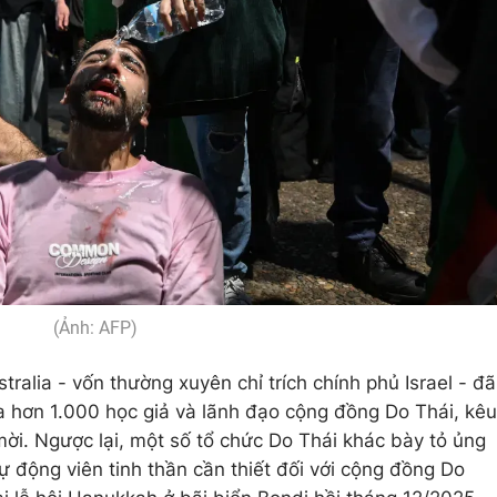
(Ảnh: AFP)
tralia - vốn thường xuyên chỉ trích chính phủ Israel - đã
 hơn 1.000 học giả và lãnh đạo cộng đồng Do Thái, kêu
 mời. Ngược lại, một số tổ chức Do Thái khác bày tỏ ủng
ự động viên tinh thần cần thiết đối với cộng đồng Do