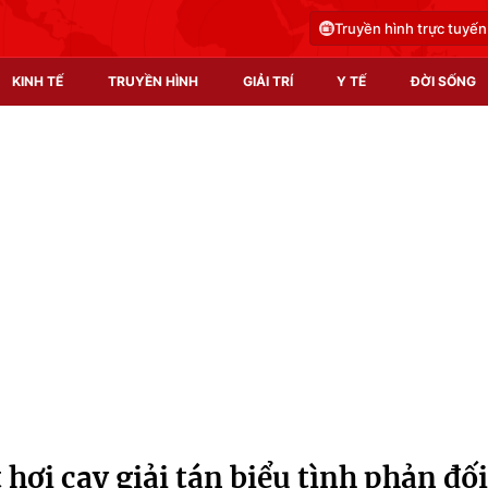
Truyền hình trực tuyến
KINH TẾ
TRUYỀN HÌNH
GIẢI TRÍ
Y TẾ
ĐỜI SỐNG
Pháp luật
Y tế
Truyền hình
Multimedia
Phim VTV
Video
Hậu trường
Shorts video
Nhân vật
Podcast
Khán giả
EMagazine
Giải sao mai
Photo
 hơi cay giải tán biểu tình phản đối
Infographic