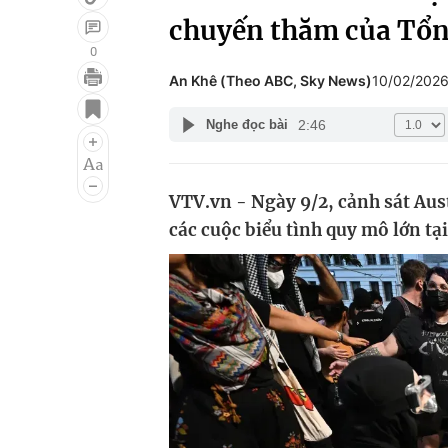
chuyến thăm của Tổn
0
An Khê (Theo ABC, Sky News)
10/02/202
Giải trí
Đời sống
2:46
Nghe đọc bài
Điện ảnh
Du lịch
Âm nhạc
Làm đẹp
VTV.vn - Ngày 9/2, cảnh sát Austr
Sao
Chất lượng cuộc sốn
các cuộc biểu tình quy mô lớn tạ