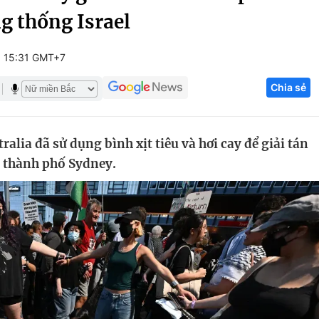
g thống Israel
Góc ảnh
6 15:31 GMT+7
Giáo dục
Công nghệ
Chia sẻ
Tuyển sinh
Hitech Công ng
Học trực tuyến
Sản phẩm
alia đã sử dụng bình xịt tiêu và hơi cay để giải tán
g
Thị trường
i thành phố Sydney.
Tư vấn