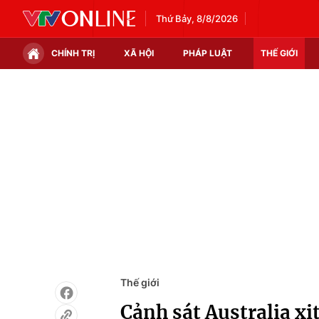
Thứ Bảy, 8/8/2026
CHÍNH TRỊ
XÃ HỘI
PHÁP LUẬT
THẾ GIỚI
Chính trị
Xã hội
Thế giới
Kinh tế
Tin tức
Tài chính
Thế giới đó đây
Thị trường
Câu chuyện quốc tế
Góc doanh nghiệp
Dữ liệu và đời sống
Thế giới
Cảnh sát Australia xịt