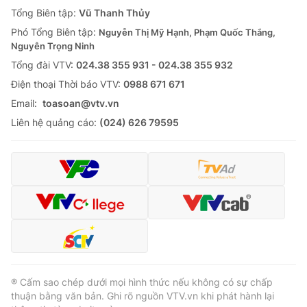
Giao lưu trực tuyến
Tổng Biên tập:
Vũ Thanh Thủy
Sản phẩm
Phó Tổng Biên tập:
Nguyễn Thị Mỹ Hạnh, Phạm Quốc Thắng,
Lịch phát sóng
Thị trường
Nguyễn Trọng Ninh
Tổng đài VTV:
024.38 355 931 - 024.38 355 932
Tư vấn
Ðiện thoại Thời báo VTV:
0988 671 671
Chuyên mục khác
Email:
toasoan@vtv.vn
Emagazine
Podcast
Liên hệ quảng cáo:
(024) 626 79595
Photo
Infographic
Video
Shorts video
VTV Money
VTV Thể thao
VTV Sức khoẻ
Bất động sản
® Cấm sao chép dưới mọi hình thức nếu không có sự chấp
thuận bằng văn bản. Ghi rõ nguồn VTV.vn khi phát hành lại