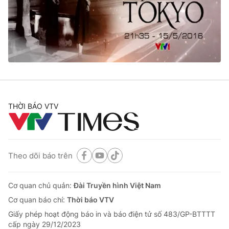
Tin tức
Kinh tế
Thế giới đó đây
Tài chính
Dữ liệu và đời sống
Câu chuyện quốc tế
Thị trường
Truyền hình
Góc doanh nghiệp
Phim VTV
THỜI BÁO VTV
Giải trí
Hậu trường
Điện ảnh
Đời sống
Nhân vật
Âm nhạc
Theo dõi báo trên
Du lịch
Khán giả
Giáo dục
Sao
Làm đẹp
Giải sao mai
Cơ quan chủ quản:
Đài Truyền hình Việt Nam
Tuyển sinh
Công nghệ
Cơ quan báo chí:
Thời báo VTV
Chất lượng cuộc sống
Học trực tuyến
Giấy phép hoạt động báo in và báo điện tử số 483/GP-BTTTT
Hitech Công nghệ tương lai
cấp ngày 29/12/2023