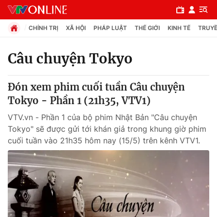
CHÍNH TRỊ
XÃ HỘI
PHÁP LUẬT
THẾ GIỚI
KINH TẾ
TRUYỀ
Câu chuyện Tokyo
Chuyên mục
Đón xem phim cuối tuần Câu chuyện
Chính trị
Tokyo - Phần 1 (21h35, VTV1)
VTV.vn - Phần 1 của bộ phim Nhật Bản "Câu chuyện
Xã hội
Tokyo" sẽ được gửi tới khán giả trong khung giờ phim
cuối tuần vào 21h35 hôm nay (15/5) trên kênh VTV1.
Pháp luật
Y tế
Thế giới