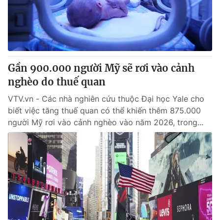
Thị trường 24h
Tấm lòng Việt
VTV4
Vươn mình bằng AI
VTV9
VTV8
Gần 900.000 người Mỹ sẽ rơi vào cảnh
nghèo do thuế quan
Liên hệ tòa soạn
English
VTV.vn - Các nhà nghiên cứu thuộc Đại học Yale cho
biết việc tăng thuế quan có thể khiến thêm 875.000
người Mỹ rơi vào cảnh nghèo vào năm 2026, trong...
THỜI BÁO VTV
Theo dõi báo trên
Cơ quan chủ quản:
Đài Truyền hình Việt Nam
Cơ quan báo chí:
Thời báo VTV