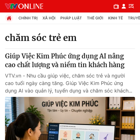
CHÍNH TRỊ
XÃ HỘI
PHÁP LUẬT
THẾ GIỚI
KINH TẾ
TRUYỀ
chăm sóc trẻ em
Chuyên mục
Giúp Việc Kim Phúc ứng dụng AI nâng
Chính trị
cao chất lượng và niềm tin khách hàng
VTV.vn - Nhu cầu giúp việc, chăm sóc trẻ và người
Xã hội
cao tuổi ngày càng tăng. Giúp Việc Kim Phúc ứng
dụng AI vào quản lý, tuyển dụng và chăm sóc khách...
Pháp luật
Y tế
Thế giới