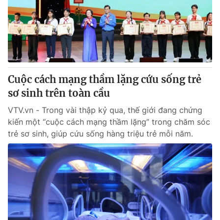
Giao lưu trực tuyến
Sản phẩm
Lịch phát sóng
Thị trường
Tư vấn
Chuyên mục khác
Cuộc cách mạng thầm lặng cứu sống trẻ
Emagazine
Podcast
sơ sinh trên toàn cầu
VTV.vn - Trong vài thập kỷ qua, thế giới đang chứng
Photo
Infographic
kiến một “cuộc cách mạng thầm lặng” trong chăm sóc
trẻ sơ sinh, giúp cứu sống hàng triệu trẻ mỗi năm.
Video
Shorts video
VTV Money
VTV Thể thao
VTV Sức khoẻ
Bất động sản