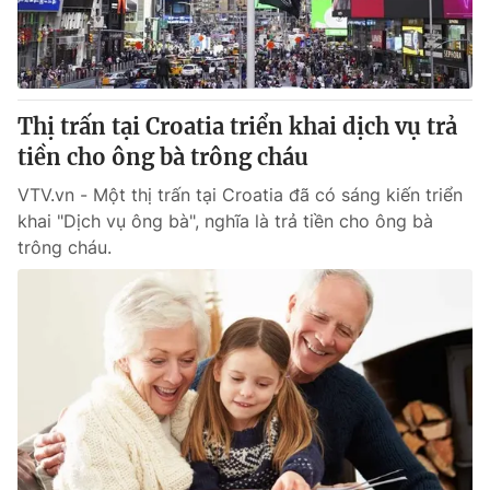
Giấy phép hoạt động báo in và báo điện tử số 483/GP-BTTTT
cấp ngày 29/12/2023
Tổng Biên tập:
Vũ Thanh Thủy
Phó Tổng Biên tập:
Nguyễn Thị Mỹ Hạnh, Phạm Quốc Thắng,
Thị trấn tại Croatia triển khai dịch vụ trả
Nguyễn Trọng Ninh
Tổng đài VTV:
tiền cho ông bà trông cháu
024.38 355 931 - 024.38 355 932
Ðiện thoại Thời báo VTV:
024.66 897 897
VTV.vn - Một thị trấn tại Croatia đã có sáng kiến triển
Email:
toasoan@vtv.vn
khai "Dịch vụ ông bà", nghĩa là trả tiền cho ông bà
Liên hệ quảng cáo:
024-7300.7108
trông cháu.