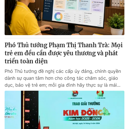
Tin tức
Kinh tế
Thế giới đó đây
Tài chính
Dữ liệu và đời sống
Câu chuyện quốc tế
Thị trường
Phó Thủ tướng Phạm Thị Thanh Trà: Mọi
Truyền hình
Góc doanh nghiệp
trẻ em đều cần được yêu thương và phát
Phim VTV
triển toàn diện
Giải trí
Hậu trường
Phó Thủ tướng đề nghị các cấp ủy đảng, chính quyền
Điện ảnh
dành sự quan tâm hơn cho công tác chăm sóc, giáo
Đời sống
Nhân vật
dục, bảo vệ trẻ em; mỗi gia đình hãy thực sự là mái...
Âm nhạc
Du lịch
Khán giả
Giáo dục
Sao
Làm đẹp
Giải sao mai
Tuyển sinh
Công nghệ
Chất lượng cuộc sống
Học trực tuyến
Hitech Công nghệ tương lai