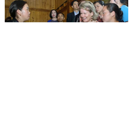
Tin mới
Video
Live
Emagazine
Trang chủ
Việt Nam luôn chú trọng chăm lo, giáo
dục và bồi dưỡng trẻ em trên nhiều
phương diện
VTV.vn - Chiều 9/5, Chủ tịch nước Võ Văn Thưởng đã
tiếp Hoàng hậu Bỉ Mathilde đang có chuyến thăm và
làm việc tại Việt Nam với tư cách Chủ tịch danh dự...