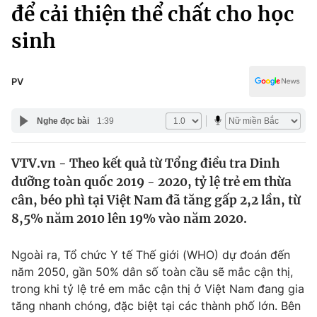
Chính trị
để cải thiện thể chất cho học
Truyền hình
sinh
Văn hóa - Giải trí
Xã hội
Y tế
Đời sống
PV
Pháp luật
Công nghệ
Giáo dục
Nghe đọc bài
1:39
Y tế
VTV.vn - Theo kết quả từ Tổng điều tra Dinh
Thế giới
dưỡng toàn quốc 2019 - 2020, tỷ lệ trẻ em thừa
Tin tức
cân, béo phì tại Việt Nam đã tăng gấp 2,2 lần, từ
Kinh tế
8,5% năm 2010 lên 19% vào năm 2020.
Thế giới đó đây
Tài chính
Dữ liệu và đời sống
Câu chuyện quốc tế
Ngoài ra, Tổ chức Y tế Thế giới (WHO) dự đoán đến
Thị trường
năm 2050, gần 50% dân số toàn cầu sẽ mắc cận thị,
trong khi tỷ lệ trẻ em mắc cận thị ở Việt Nam đang gia
Truyền hình
Góc doanh nghiệp
tăng nhanh chóng, đặc biệt tại các thành phố lớn. Bên