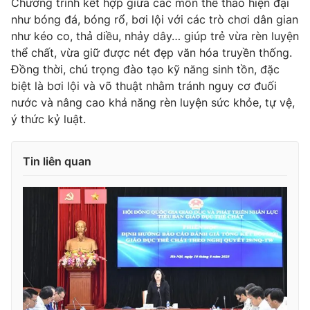
Chương trình kết hợp giữa các môn thể thao hiện đại
như bóng đá, bóng rổ, bơi lội với các trò chơi dân gian
Photo
Infographic
như kéo co, thả diều, nhảy dây… giúp trẻ vừa rèn luyện
thể chất, vừa giữ được nét đẹp văn hóa truyền thống.
Video
Shorts video
Đồng thời, chú trọng đào tạo kỹ năng sinh tồn, đặc
biệt là bơi lội và võ thuật nhằm tránh nguy cơ đuối
VTV Money
nước và nâng cao khả năng rèn luyện sức khỏe, tự vệ,
VTV Thể thao
ý thức kỷ luật.
VTV Sức khoẻ
Bất động sản
Tin liên quan
Thị trường 24h
Tấm lòng Việt
VTV4
Vươn mình bằng AI
VTV9
VTV8
Liên hệ tòa soạn
English