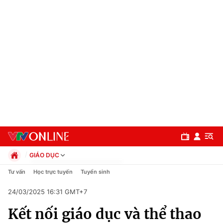
GIÁO DỤC
Chính trị
Tư vấn
Học trực tuyến
Tuyển sinh
Xã hội
24/03/2025 16:31 GMT+7
Pháp luật
Chuyên mục
Kinh tế
Kết nối giáo dục và thể thao
Thể thao