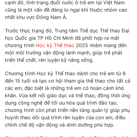
Phim VTV
cạnh đó, tình trạng đuối nước ở trẻ em tại Việt Nam
Giải trí
cũng là một vấn đề đáng lo ngại khi thuộc nhóm cao
Hậu trường
nhất khu vực Đông Nam Á.
Điện ảnh
Đời sống
Nhân vật
Trước thực trạng đó, Trung tâm Thể dục Thể thao Đại
Âm nhạc
Du lịch
học Quốc gia TP Hồ Chí Minh đã phối hợp ra mắt
Khán giả
Giáo dục
Sao
chương trình
Học kỳ Thể thao
2025 nhằm mang đến
Làm đẹp
Giải sao mai
một môi trường vận động lành mạnh, giúp trẻ phát
Tuyển sinh
Công nghệ
triển thể chất, rèn luyện kỹ năng sống.
Chất lượng cuộc sống
Học trực tuyến
Hitech Công nghệ tương lai
Chương trình Học kỳ Thể thao dành cho trẻ em từ 6
Giao lưu trực tuyến
đến 15 tuổi và tạo cơ hội tham gia thể thao cho tất cả
Sản phẩm
các em, đặc biệt là những trẻ em có hoàn cảnh khó
Lịch phát sóng
khăn. Vừa kết nối giáo dục và thể thao, đồng thời ứng
Thị trường
dụng công nghệ để tối ưu hóa quá trình đào tạo,
Tư vấn
chương trình còn phát triển nền tảng quản lý giúp phụ
huynh theo dõi quá trình rèn luyện của con em, điều
Chuyên mục khác
chỉnh chế độ vận động và dinh dưỡng phù hợp.
Emagazine
Podcast