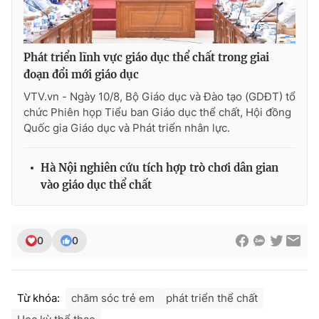
Phát triển lĩnh vực giáo dục thể chất trong giai
THỜI BÁO VTV
đoạn đổi mới giáo dục
VTV.vn - Ngày 10/8, Bộ Giáo dục và Đào tạo (GDĐT) tổ
chức Phiên họp Tiểu ban Giáo dục thể chất, Hội đồng
Quốc gia Giáo dục và Phát triển nhân lực.
Theo dõi báo trên
Hà Nội nghiên cứu tích hợp trò chơi dân gian
Cơ quan chủ quản:
Đài Truyền hình Việt Nam
vào giáo dục thể chất
Cơ quan báo chí:
Thời báo VTV
Giấy phép hoạt động báo in và báo điện tử số 483/GP-BTTTT
cấp ngày 29/12/2023
0
0
Tổng Biên tập:
Vũ Thanh Thủy
Phó Tổng Biên tập:
Nguyễn Thị Mỹ Hạnh, Phạm Quốc Thắng,
Nguyễn Trọng Ninh
Từ khóa:
chăm sóc trẻ em
phát triển thể chất
Tổng đài VTV:
024.38 355 931 - 024.38 355 932