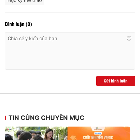
Học kỳ thể thao
Ðiện thoại Thời báo VTV:
024.66 897 897
Email:
toasoan@vtv.vn
Liên hệ quảng cáo:
024-7300.7108
Bình luận
(
0
)
Gửi bình luận
® Cấm sao chép dưới mọi hình thức nếu không có sự chấp
thuận bằng văn bản. Ghi rõ nguồn VTV.vn khi phát hành lại
TIN CÙNG CHUYÊN MỤC
thông tin từ website này.