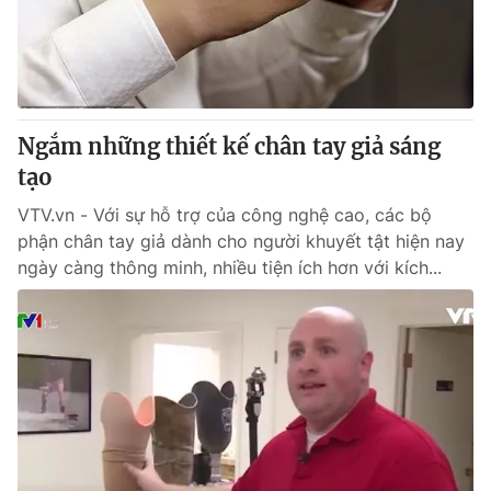
Giao lưu trực tuyến
Sản phẩm
Lịch phát sóng
Thị trường
Tư vấn
Ngắm những thiết kế chân tay giả sáng
Chuyên mục khác
tạo
Emagazine
Podcast
VTV.vn - Với sự hỗ trợ của công nghệ cao, các bộ
phận chân tay giả dành cho người khuyết tật hiện nay
Photo
Infographic
ngày càng thông minh, nhiều tiện ích hơn với kích...
Video
Shorts video
VTV Money
VTV Thể thao
VTV Sức khoẻ
Bất động sản