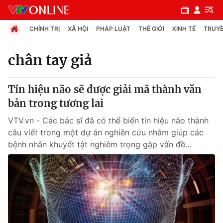
CHÍNH TRỊ
XÃ HỘI
PHÁP LUẬT
THẾ GIỚI
KINH TẾ
TRUYỀ
chân tay giả
Chuyên mục
Tín hiệu não sẽ được giải mã thành văn
Chính trị
bản trong tương lai
VTV.vn - Các bác sĩ đã có thể biến tín hiệu não thành
Xã hội
câu viết trong một dự án nghiên cứu nhằm giúp các
bệnh nhân khuyết tật nghiêm trọng gặp vấn đề...
Pháp luật
Y tế
Thế giới