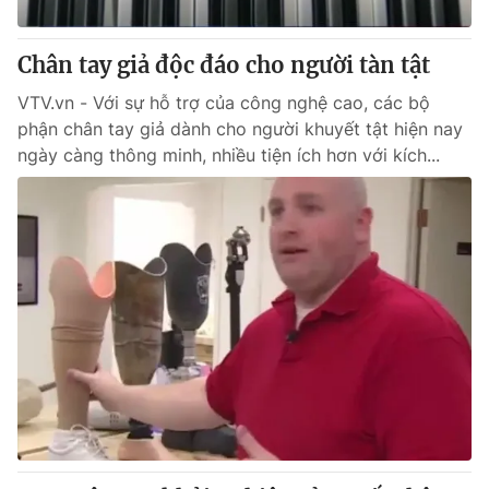
Giấy phép hoạt động báo in và báo điện tử số 483/GP-BTTTT
cấp ngày 29/12/2023
Chân tay giả độc đáo cho người tàn tật
Tổng Biên tập:
Vũ Thanh Thủy
Phó Tổng Biên tập:
VTV.vn - Với sự hỗ trợ của công nghệ cao, các bộ
Nguyễn Thị Mỹ Hạnh, Phạm Quốc Thắng,
Nguyễn Trọng Ninh
phận chân tay giả dành cho người khuyết tật hiện nay
Tổng đài VTV:
024.38 355 931 - 024.38 355 932
ngày càng thông minh, nhiều tiện ích hơn với kích...
Ðiện thoại Thời báo VTV:
024.66 897 897
Email:
toasoan@vtv.vn
Liên hệ quảng cáo:
024-7300.7108