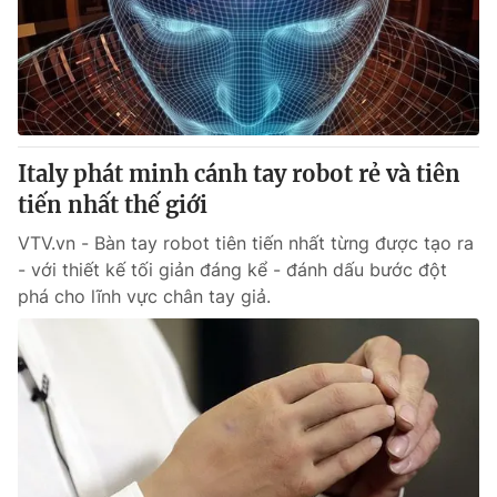
Tin tức
Kinh tế
Thế giới đó đây
Tài chính
Dữ liệu và đời sống
Câu chuyện quốc tế
Thị trường
Italy phát minh cánh tay robot rẻ và tiên
Truyền hình
Góc doanh nghiệp
tiến nhất thế giới
Phim VTV
Giải trí
VTV.vn - Bàn tay robot tiên tiến nhất từng được tạo ra
Hậu trường
- với thiết kế tối giản đáng kể - đánh dấu bước đột
Điện ảnh
phá cho lĩnh vực chân tay giả.
Đời sống
Nhân vật
Âm nhạc
Du lịch
Khán giả
Giáo dục
Sao
Làm đẹp
Giải sao mai
Tuyển sinh
Công nghệ
Chất lượng cuộc sống
Học trực tuyến
Hitech Công nghệ tương lai