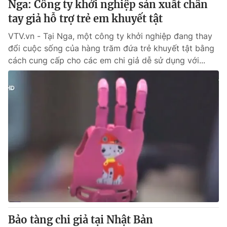
Nga: Công ty khởi nghiệp sản xuất chân
tay giả hỗ trợ trẻ em khuyết tật
® Cấm sao chép dưới mọi hình thức nếu không có sự chấp
VTV.vn - Tại Nga, một công ty khởi nghiệp đang thay
thuận bằng văn bản. Ghi rõ nguồn VTV.vn khi phát hành lại
đổi cuộc sống của hàng trăm đứa trẻ khuyết tật bằng
thông tin từ website này.
cách cung cấp cho các em chi giả dễ sử dụng với...
Bảo tàng chi giả tại Nhật Bản