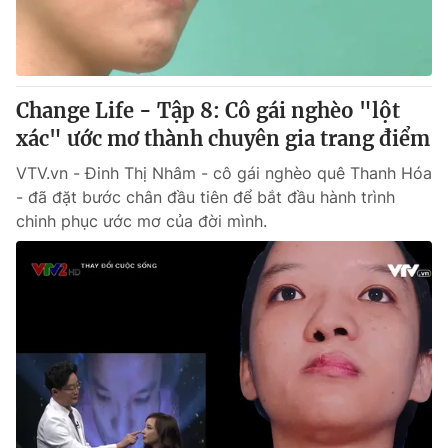
Thị trường 24h
Tấm lòng Việt
VTV4
Vươn mình bằng AI
Change Life - Tập 8: Cô gái nghèo "lột
VTV9
VTV8
xác" ước mơ thành chuyên gia trang điểm
VTV.vn - Đinh Thị Nhâm - cô gái nghèo quê Thanh Hóa
Liên hệ tòa soạn
English
- đã đặt bước chân đầu tiên để bắt đầu hành trình
chinh phục ước mơ của đời mình.
THỜI BÁO VTV
Theo dõi báo trên
Cơ quan chủ quản:
Đài Truyền hình Việt Nam
Cơ quan báo chí:
Thời báo VTV