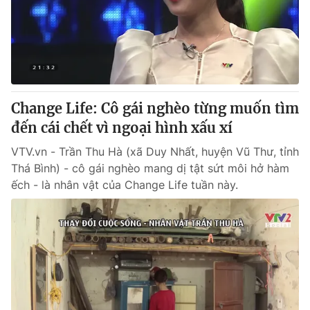
Tin tức
Kinh tế
Thế giới đó đây
Tài chính
Dữ liệu và đời sống
Câu chuyện quốc tế
Thị trường
Change Life: Cô gái nghèo từng muốn tìm
Truyền hình
Góc doanh nghiệp
đến cái chết vì ngoại hình xấu xí
Phim VTV
Giải trí
VTV.vn - Trần Thu Hà (xã Duy Nhất, huyện Vũ Thư, tỉnh
Hậu trường
Thá Bình) - cô gái nghèo mang dị tật sứt môi hở hàm
Điện ảnh
ếch - là nhân vật của Change Life tuần này.
Đời sống
Nhân vật
Âm nhạc
Du lịch
Khán giả
Giáo dục
Sao
Làm đẹp
Giải sao mai
Tuyển sinh
Công nghệ
Chất lượng cuộc sống
Học trực tuyến
Hitech Công nghệ tương lai