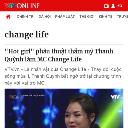
CHÍNH TRỊ
XÃ HỘI
PHÁP LUẬT
THẾ GIỚI
KINH TẾ
TRUYỀ
change life
Chuyên mục
"Hot girl" phẫu thuật thẩm mỹ Thanh
Chính trị
Quỳnh làm MC Change Life
VTV.vn - Là nhân vật của Change Life - Thay đổi cuộc
Xã hội
sống mùa 1, Thanh Quỳnh bất ngờ trở lại chương trình
này với vai trò MC.
Pháp luật
Y tế
Thế giới