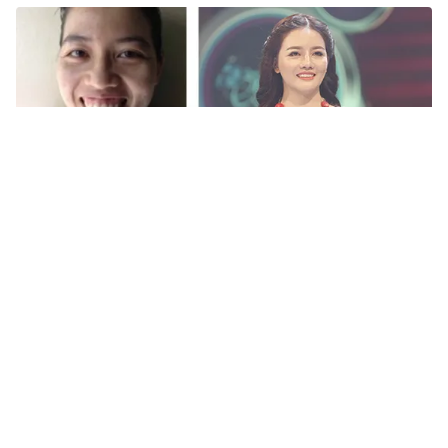
Tin mới
Video
Live
Emagazine
Trang chủ
Change Life - Thay đổi cuộc sống: Cô gái
bị sẹo vui mừng khi được gặp nhà báo Tạ
Bích Loan
VTV.vn- Từ một cô gái u sầu vì gương mặt bị sẹo và
cơ thể không lành lặn, Mai Thị Phương đã có được nụ
cười rạng rỡ hơn. Cô cũng vô cùng vui mừng khi...