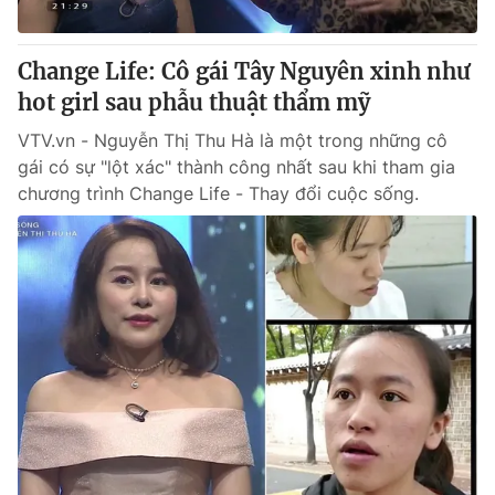
® Cấm sao chép dưới mọi hình thức nếu không có sự chấp
Change Life: Cô gái Tây Nguyên xinh như
thuận bằng văn bản. Ghi rõ nguồn VTV.vn khi phát hành lại
hot girl sau phẫu thuật thẩm mỹ
thông tin từ website này.
VTV.vn - Nguyễn Thị Thu Hà là một trong những cô
gái có sự "lột xác" thành công nhất sau khi tham gia
chương trình Change Life - Thay đổi cuộc sống.