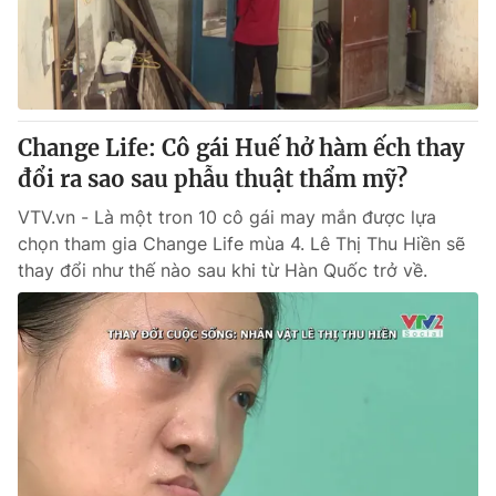
Giao lưu trực tuyến
Sản phẩm
Lịch phát sóng
Thị trường
Tư vấn
Change Life: Cô gái Huế hở hàm ếch thay
Chuyên mục khác
đổi ra sao sau phẫu thuật thẩm mỹ?
Emagazine
Podcast
VTV.vn - Là một tron 10 cô gái may mắn được lựa
chọn tham gia Change Life mùa 4. Lê Thị Thu Hiền sẽ
Photo
Infographic
thay đổi như thế nào sau khi từ Hàn Quốc trở về.
Video
Shorts video
VTV Money
VTV Thể thao
VTV Sức khoẻ
Bất động sản