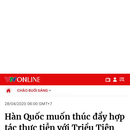
CHÀO BUỔI SÁNG
Chính trị
28/04/2020 06:00 GMT+7
Xã hội
Hàn Quốc muốn thúc đẩy hợp
Pháp luật
Chuyên mục
Kinh tế
tác thực tiễn với Triều Tiên
Thể thao