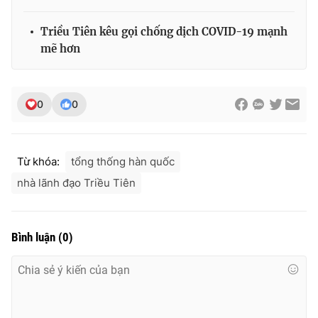
Ðiện thoại Thời báo VTV:
024.66 897 897
Email:
toasoan@vtv.vn
Triều Tiên kêu gọi chống dịch COVID-19 mạnh
Liên hệ quảng cáo:
024-7300.7108
mẽ hơn
0
0
Từ khóa:
tổng thống hàn quốc
nhà lãnh đạo Triều Tiên
Bình luận
(
0
)
® Cấm sao chép dưới mọi hình thức nếu không có sự chấp
thuận bằng văn bản. Ghi rõ nguồn VTV.vn khi phát hành lại
thông tin từ website này.