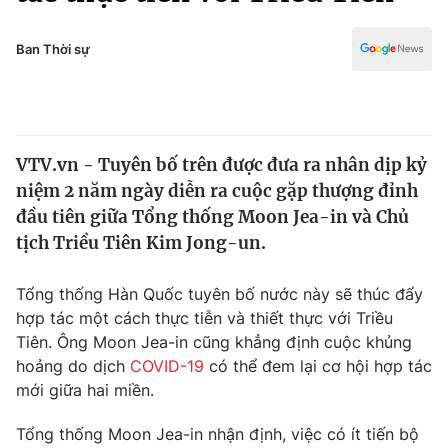
Chính trị
Truyền hình
Văn hóa - Giải trí
Ban Thời sự
Xã hội
Y tế
Đời sống
Pháp luật
Công nghệ
Giáo dục
VTV.vn - Tuyên bố trên được đưa ra nhân dịp kỷ
Y tế
niệm 2 năm ngày diễn ra cuộc gặp thượng đỉnh
đầu tiên giữa Tổng thống Moon Jea-in và Chủ
Thế giới
tịch Triều Tiên Kim Jong-un.
Tin tức
Tổng thống Hàn Quốc tuyên bố nước này sẽ thúc đẩy
Kinh tế
hợp tác một cách thực tiễn và thiết thực với Triều
Thế giới đó đây
Tài chính
Tiên. Ông Moon Jea-in cũng khẳng định cuộc khủng
Dữ liệu và đời sống
Câu chuyện quốc tế
hoảng do dịch
COVID-19
có thể đem lại cơ hội hợp tác
Thị trường
mới giữa hai miền.
Truyền hình
Góc doanh nghiệp
Tổng thống Moon Jea-in nhận định, việc có ít tiến bộ