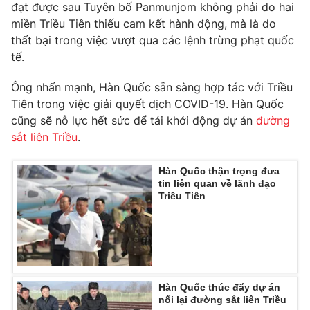
Phim VTV
đạt được sau Tuyên bố Panmunjom không phải do hai
Giải trí
miền Triều Tiên thiếu cam kết hành động, mà là do
Hậu trường
thất bại trong việc vượt qua các lệnh trừng phạt quốc
Điện ảnh
Đời sống
tế.
Nhân vật
Âm nhạc
Du lịch
Khán giả
Ông nhấn mạnh, Hàn Quốc sẵn sàng hợp tác với Triều
Giáo dục
Sao
Tiên trong việc giải quyết dịch COVID-19. Hàn Quốc
Làm đẹp
Giải sao mai
cũng sẽ nỗ lực hết sức để tái khởi động dự án
đường
Tuyển sinh
Công nghệ
sắt liên Triều
.
Chất lượng cuộc sống
Học trực tuyến
Hitech Công nghệ tương lai
Hàn Quốc thận trọng đưa
Giao lưu trực tuyến
tin liên quan về lãnh đạo
Sản phẩm
Triều Tiên
Lịch phát sóng
Thị trường
Tư vấn
Chuyên mục khác
Hàn Quốc thúc đẩy dự án
Emagazine
Podcast
nối lại đường sắt liên Triều