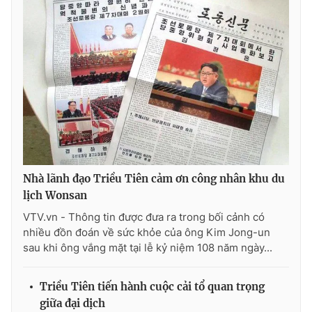
THỜI BÁO VTV
Theo dõi báo trên
Cơ quan chủ quản:
Đài Truyền hình Việt Nam
Nhà lãnh đạo Triều Tiên cảm ơn công nhân khu du
Cơ quan báo chí:
Thời báo VTV
lịch Wonsan
Giấy phép hoạt động báo in và báo điện tử số 483/GP-BTTTT
VTV.vn - Thông tin được đưa ra trong bối cảnh có
cấp ngày 29/12/2023
nhiều đồn đoán về sức khỏe của ông Kim Jong-un
sau khi ông vắng mặt tại lễ kỷ niệm 108 năm ngày...
Tổng Biên tập:
Vũ Thanh Thủy
Phó Tổng Biên tập:
Nguyễn Thị Mỹ Hạnh, Phạm Quốc Thắng,
Nguyễn Trọng Ninh
Triều Tiên tiến hành cuộc cải tổ quan trọng
Tổng đài VTV:
024.38 355 931 - 024.38 355 932
giữa đại dịch