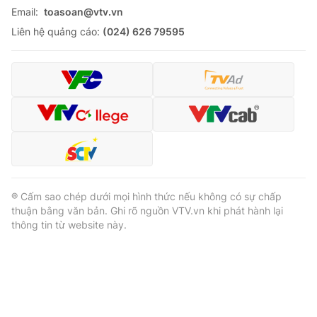
Email:
toasoan@vtv.vn
Liên hệ quảng cáo:
(024) 626 79595
® Cấm sao chép dưới mọi hình thức nếu không có sự chấp
thuận bằng văn bản. Ghi rõ nguồn VTV.vn khi phát hành lại
thông tin từ website này.