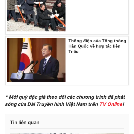
Photo
Infographic
Video
Shorts video
Thông điệp của Tổng thống
VTV Money
VTV Thể thao
Hàn Quốc về hợp tác liên
Triều
VTV Sức khoẻ
Bất động sản
Thị trường 24h
Tấm lòng Việt
VTV4
Vươn mình bằng AI
* Mời quý độc giả theo dõi các chương trình đã phát
sóng của Đài Truyền hình Việt Nam trên
TV Online
!
VTV9
VTV8
Tin liên quan
Liên hệ tòa soạn
English